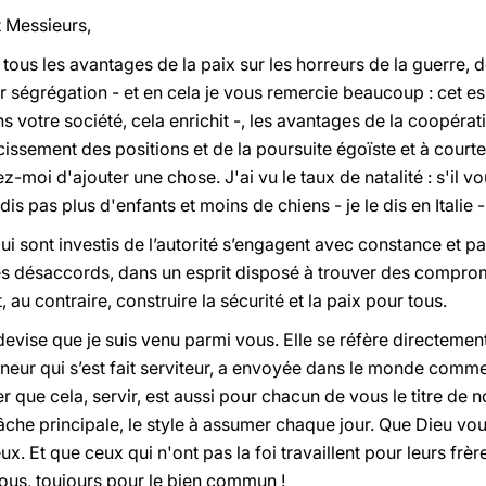
 Messieurs,
us les avantages de la paix sur les horreurs de la guerre, de 
 ségrégation - et en cela je vous remercie beaucoup : cet esp
 votre société, cela enrichit -, les avantages de la coopérati
sement des positions et de la poursuite égoïste et à courte 
-moi d'ajouter une chose. J'ai vu le taux de natalité : s'il vou
 dis pas plus d'enfants et moins de chiens - je le dis en Italie 
 qui sont investis de l’autorité s’engagent avec constance et 
s désaccords, dans un esprit disposé à trouver des comprom
 au contraire, construire la sécurité et la paix pour tous.
e devise que je suis venu parmi vous. Elle se réfère directem
igneur qui s’est fait serviteur, a envoyée dans le monde comme
que cela, servir, est aussi pour chacun de vous le titre de n
tâche principale, le style à assumer chaque jour. Que Dieu vo
x. Et que ceux qui n'ont pas la foi travaillent pour leurs frèr
tous, toujours pour le bien commun !