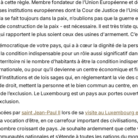
 cette règle. Membre fondateur de l’Union Européenne et d
es institutions européennes dont la Cour de Justice de l’Uni
 se fait toujours dans la paix, n’oublions pas que la guerre e
e construction de la paix - est nécessaire. Il est très triste 
ui rapportent le plus soient ceux des usines d'armement. C’est
 démocratique de votre pays, qui a à cœur la dignité de la pe
la condition indispensable pour un rôle aussi significatif dan
u territoire ni le nombre d’habitants à être la condition indisp
ernationale, ou pour qu’il devienne un centre économique et f
d’institutions et de lois sages qui, en réglementant la vie des 
t de droit, mettent la personne et le bien commun au centre, en
t de l’exclusion. Le Luxembourg est un pays aux portes ouve
xclusion.
oncées par
saint Jean-Paul II
lors de sa
visite au Luxembourg 
 sa vocation d’être, en ce carrefour important des civilisations
nombre croissant de pays. Je souhaite ardemment que cette v
mmunautés nationales et s’étende à toutes les nations du mo