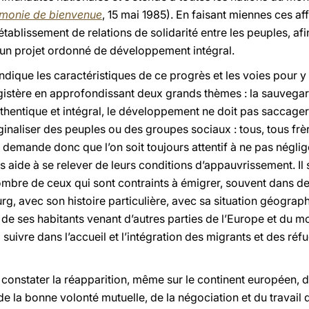
émonie de bienvenue
, 15 mai 1985). En faisant miennes ces aff
établissement de relations de solidarité entre les peuples, af
d’un projet ordonné de développement intégral.
indique les caractéristiques de ce progrès et les voies pour y
gistère en approfondissant deux grands thèmes : la sauvegard
 authentique et intégral, le développement ne doit pas saccag
inaliser des peuples ou des groupes sociaux : tous, tous frèr
 demande donc que l’on soit toujours attentif à ne pas néglige
 aide à se relever de leurs conditions d’appauvrissement. Il 
nombre de ceux qui sont contraints à émigrer, souvent dans d
 avec son histoire particulière, avec sa situation géographi
de ses habitants venant d’autres parties de l’Europe et du mo
suivre dans l’accueil et l’intégration des migrants et des réf
onstater la réapparition, même sur le continent européen, de 
e de la bonne volonté mutuelle, de la négociation et du travai