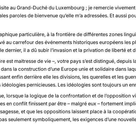
 visite au Grand-Duché du Luxembourg ; je remercie vivement V
ales paroles de bienvenue qu’elle m’a adressées. Et aussi pou
phique particulière, à la frontière de différentes zones linguis
é au carrefour des événements historiques européens les pl
e dernier, il a dû subir l’invasion et la privation de liberté e
toire est maitresse de vie –, votre pays s’est distingué, depuis
ans la construction d’une Europe unie et solidaire dans laq
aissant enfin derrière elle les divisions, les querelles et les 
 idéologies pernicieuses. Les idéologies sont toujours un en
e, lorsque la logique de la confrontation et de l’opposition vi
ces en conflit finissent par être – malgré eux – fortement impl
a sagesse, et que les oppositions laissent place à la coopéra
, pas seulement symboliquement, les exigences d’une nouvelle