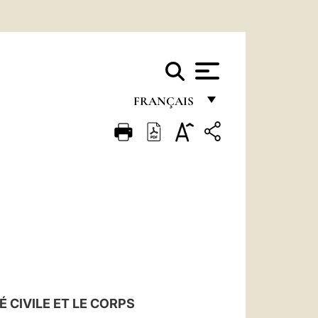
FRANÇAIS
FRANÇAIS
ENGLISH
ITALIANO
PORTUGUÊS
ESPAÑOL
DEUTSCH
POLSKI
 CIVILE ET LE CORPS