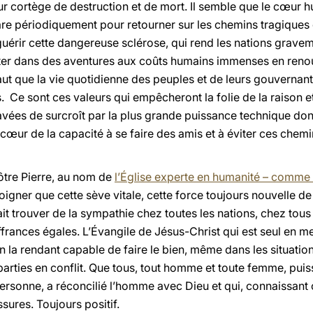
eur cortège de destruction et de mort. Il semble que le cœur
gare périodiquement pour retourner sur les chemins tragique
uérir cette dangereuse sclérose, qui rend les nations grav
ipiter dans des aventures aux coûts humains immenses en reno
l faut que la vie quotidienne des peuples et de leurs gouverna
s. Ce sont ces valeurs qui empêcheront la folie de la raison e
ées de surcroît par la plus grande puissance technique dont 
ur de la capacité à se faire des amis et à éviter ces chemins
ôtre Pierre, au nom de
l’Église experte en humanité – comme l
gner que cette sève vitale, cette force toujours nouvelle de
fait trouver de la sympathie chez toutes les nations, chez tous
frances égales. L’Évangile de Jésus-Christ qui est seul en m
a rendant capable de faire le bien, même dans les situations l
 parties en conflit. Que tous, tout homme et toute femme, puis
Personne, a réconcilié l’homme avec Dieu et qui, connaissant 
sures. Toujours positif.