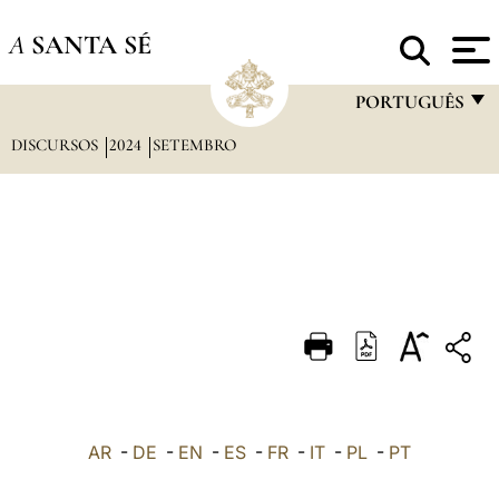
A
SANTA SÉ
PORTUGUÊS
DISCURSOS
2024
SETEMBRO
FRANÇAIS
ENGLISH
ITALIANO
PORTUGUÊS
ESPAÑOL
DEUTSCH
POLSKI
العربيّة
AR
-
DE
-
EN
-
ES
-
FR
-
IT
-
PL
-
PT
中文