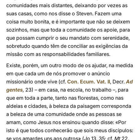
comunidades mais distantes, deixando por vezes as
suas casas, como nos disse o Steven. Fazem uma
coisa muito bonita, e é importante que não se deixem
sozinhos, mas que toda a comunidade os apoie, para
que possam cumprir o seu mandato com serenidade,
sobretudo quando têm de conciliar as exigências da
missão com as responsabilidades familiares.
Existe, porém, um outro modo de os ajudar, na medida
em que cada um de nós promover o anúncio
missionário onde vive (cf.
Con. Ecum. Vat. II
, Decr.
Ad
gentes
,
23) – em casa, na escola, no trabalho –, para
que em toda a parte, tanto nas florestas, como nas
aldeias e cidades, à beleza da paisagem corresponda
a beleza de uma comunidade onde as pessoas se
amam, como Jesus nos ensinou quando disse: «Por
isto é que todos conhecerão que sois meus discípulos:
se vos amardes uns aos outros» (
Jo
13, 35; cf.
Mt
22,