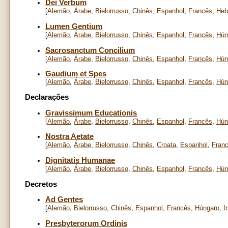
Dei Verbum
[
Alemão
,
Árabe
,
Bielorrusso
,
Chinês
,
Espanhol
,
Francês
,
Heb
Lumen Gentium
[
Alemão
,
Árabe
,
Bielorrusso
,
Chinês
,
Espanhol
,
Francês
,
Hún
Sacrosanctum Concilium
[
Alemão
,
Árabe
,
Bielorrusso
,
Chinês
,
Espanhol
,
Francês
,
Hún
Gaudium et Spes
[
Alemão
,
Árabe
,
Bielorrusso
,
Chinês
,
Espanhol
,
Francês
,
Hún
Declarações
Gravissimum Educationis
[
Alemão
,
Árabe
,
Bielorrusso
,
Chinês
,
Espanhol
,
Francês
,
Hún
Nostra Aetate
[
Alemão
,
Árabe
,
Bielorrusso
,
Chinês
,
Croata
,
Espanhol
,
Fran
Dignitatis Humanae
[
Alemão
,
Árabe
,
Bielorrusso
,
Chinês
,
Espanhol
,
Francês
,
Hún
Decretos
Ad Gentes
[
Alemão
,
Bielorrusso
,
Chinês
,
Espanhol
,
Francês
,
Húngaro
,
I
Presbyterorum Ordinis