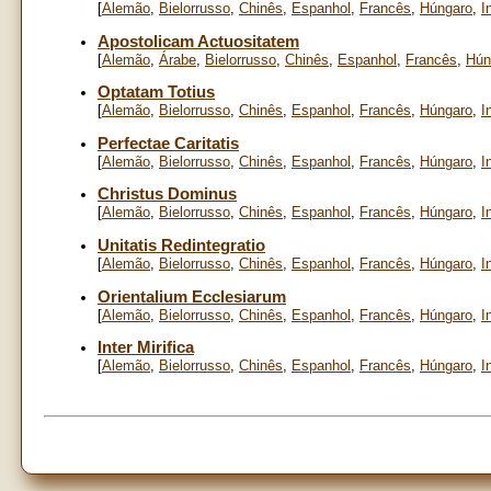
[
Alemão
,
Bielorrusso
,
Chinês
,
Espanhol
,
Francês
,
Húngaro
,
I
Apostolicam Actuositatem
[
Alemão
,
Árabe
,
Bielorrusso
,
Chinês
,
Espanhol
,
Francês
,
Hún
Optatam Totius
[
Alemão
,
Bielorrusso
,
Chinês
,
Espanhol
,
Francês
,
Húngaro
,
I
Perfectae Caritatis
[
Alemão
,
Bielorrusso
,
Chinês
,
Espanhol
,
Francês
,
Húngaro
,
I
Christus Dominus
[
Alemão
,
Bielorrusso
,
Chinês
,
Espanhol
,
Francês
,
Húngaro
,
I
Unitatis Redintegratio
[
Alemão
,
Bielorrusso
,
Chinês
,
Espanhol
,
Francês
,
Húngaro
,
I
Orientalium Ecclesiarum
[
Alemão
,
Bielorrusso
,
Chinês
,
Espanhol
,
Francês
,
Húngaro
,
I
Inter Mirifica
[
Alemão
,
Bielorrusso
,
Chinês
,
Espanhol
,
Francês
,
Húngaro
,
I