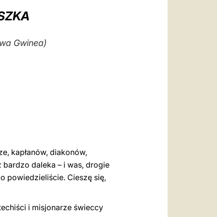
العربيّة
SZKA
中文
LATINE
owa Gwinea)
ze, kapłanów, diakonów,
 bardzo daleka – i was, drogie
o powiedzieliście. Cieszę się,
techiści i misjonarze świeccy