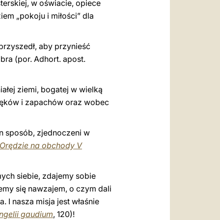
erskiej, w oświacie, opiece
iem „pokoju i miłości” dla
 przyszedł, aby przynieść
ra (por. Adhort. apost.
iałej ziemi, bogatej w wielką
źwięków i zapachów oraz wobec
en sposób, zjednoczeni w
Orędzie na obchody V
mych siebie, zdajemy sobie
ujemy się nawzajem, o czym dali
 I nasza misja jest właśnie
ngelii gaudium
, 120)!