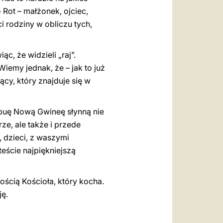
 Rot – małżonek, ojciec,
ci rodziny w obliczu tych,
c, że widzieli „raj”.
iemy jednak, że – jak to już
ący, który znajduje się w
Papuę Nową Gwineę słynną nie
rze, ale także i przede
, dzieci, z waszymi
eście najpiękniejszą
ścią Kościoła, który kocha.
ję.