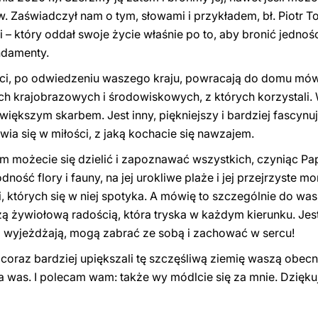
w. Zaświadczył nam o tym, słowami i przykładem, bł. Piotr To
i – który oddał swoje życie właśnie po to, aby bronić jednoś
ndamenty.
yści, po odwiedzeniu waszego kraju, powracają do domu mówią
h krajobrazowych i środowiskowych, z których korzystali. W
jwiększym skarbem. Jest inny, piękniejszy i bardziej fascynuj
wia się w miłości, z jaką kochacie się nawzajem.
órym możecie się dzielić i zapoznawać wszystkich, czyniąc 
ność flory i fauny, na jej urokliwe plaże i jej przejrzyste mo
 których się w niej spotyka. A mówię to szczególnie do was
ą żywiołową radością, która tryska w każdym kierunku. Jest
ąd wyjeżdżają, mogą zabrać ze sobą i zachować w sercu!
oraz bardziej upiększali tę szczęśliwą ziemię waszą obecno
a was. I polecam wam: także wy módlcie się za mnie. Dzięku