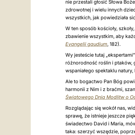
nie przestali głosić Słowa Boż
zdrowotnej i wielu innych dzie
wszystkich, jak powiedziała si
W ten sposób kościoły, szkoły,
zbawienie wszystkim, aby każd
Evangelii gaudium
, 182).
Wy jesteście tutaj „ekspertami
różnorodność roślin i ptaków,
wspaniałego spektaklu natury, 
Ale to bogactwo Pan Bóg powie
harmonii z Nim i z braćmi, sza
Światowego Dnia Modlitw o O
Rozglądając się wokół nas, wid
sprawę, że istnieje jeszcze pi
świadectwo David i Maria, mów
taka: szerzyć wszędzie, poprze