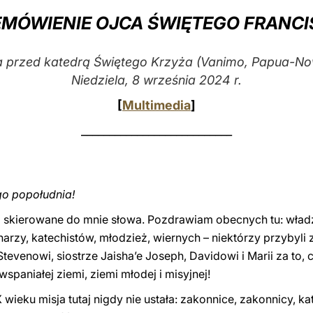
EMÓWIENIE OJCA ŚWIĘTEGO FRANCI
przed katedrą Świętego Krzyża (Vanimo, Papua-N
Niedziela, 8 września 2024 r.
[
Multimedia
]
___________________________
go popołudnia!
a skierowane do mnie słowa. Pozdrawiam obecnych tu: wład
arzy, katechistów, młodzież, wiernych – niektórzy przybyli z
Stevenowi, siostrze Jaisha’e Joseph, Davidowi i Marii za to, c
spaniałej ziemi, ziemi młodej i misyjnej!
wieku misja tutaj nigdy nie ustała: zakonnice, zakonnicy, ka