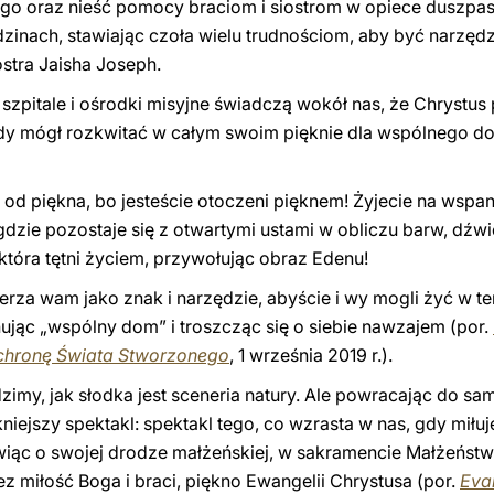
ego oraz nieść pomocy braciom i siostrom w opiece duszpast
dzinach, stawiając czoła wielu trudnościom, aby być narzędz
ostra Jaisha Joseph.
 szpitale i ośrodki misyjne świadczą wokół nas, że Chrystus
y mógł rozkwitać w całym swoim pięknie dla wspólnego dob
” od piękna, bo jesteście otoczeni pięknem! Żyjecie na wspan
 gdzie pozostaje się z otwartymi ustami w obliczu barw, d
która tętni życiem, przywołując obraz Edenu!
rza wam jako znak i narzędzie, abyście i wy mogli żyć w t
nując „wspólny dom” i troszcząc się o siebie nawzajem (por.
chronę Świata Stworzonego
, 1 września 2019 r.).
zimy, jak słodka jest sceneria natury. Ale powracając do sa
ękniejszy spektakl: spektakl tego, co wzrasta w nas, gdy mił
iąc o swojej drodze małżeńskiej, w sakramencie Małżeństwa.
z miłość Boga i braci, piękno Ewangelii Chrystusa (por.
Eva