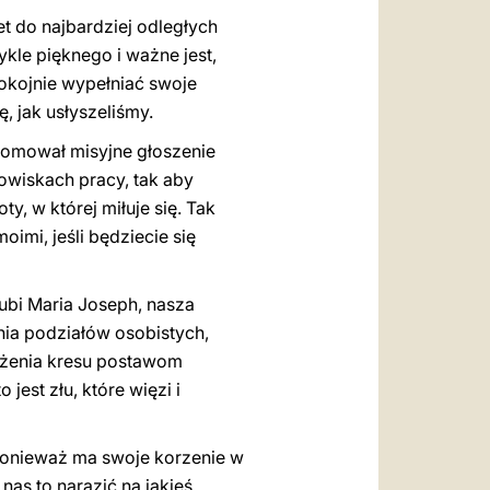
et do najbardziej odległych
kle pięknego i ważne jest,
pokojnie wypełniać swoje
 jak usłyszeliśmy.
romował misyjne głoszenie
dowiskach pracy, tak aby
, w której miłuje się. Tak
imi, jeśli będziecie się
lubi Maria Joseph, nasza
nia podziałów osobistych,
łożenia kresu postawom
jest złu, które więzi i
, ponieważ ma swoje korzenie w
 nas to narazić na jakieś