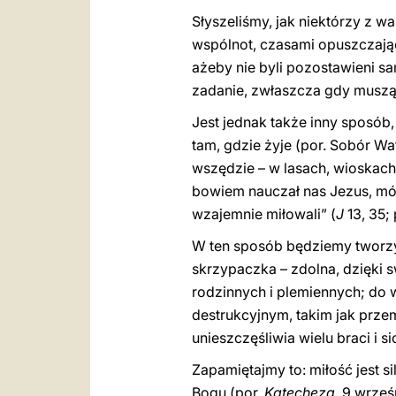
Słyszeliśmy, jak niektórzy z w
wspólnot, czasami opuszczając
ażeby nie byli pozostawieni sa
zadanie, zwłaszcza gdy muszą 
Jest jednak także inny sposób
tam, gdzie żyje (por. Sobór Wa
wszędzie – w lasach, wioskach 
bowiem nauczał nas Jezus, mów
wzajemnie miłowali” (
J
13, 35;
W ten sposób będziemy tworzyć 
skrzypaczka – zdolna, dzięki 
rodzinnych i plemiennych; do 
destrukcyjnym, takim jak przem
unieszczęśliwia wielu braci i sio
Zapamiętajmy to: miłość jest s
Bogu (por.
Katecheza
, 9 wrześ