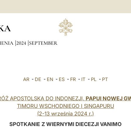
KA
IENIA
2024
SEPTEMBER
AR
-
DE
-
EN
-
ES
-
FR
-
IT
-
PL
-
PT
ÓŻ APOSTOLSKA DO INDONEZJI,
PAPUI NOWEJ GW
TIMORU WSCHODNIEGO I SINGAPURU
(2-13 września 2024 r.)
SPOTKANIE
Z WIERNYMI DIECEZJI VANIMO