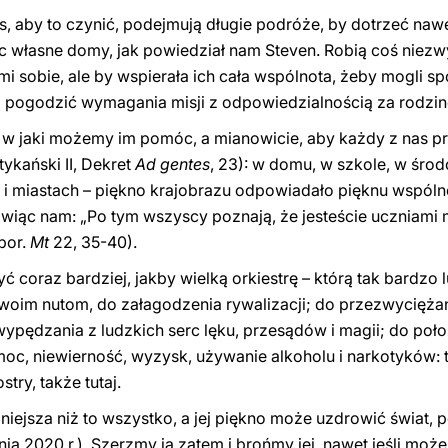
as, aby to czynić, podejmują długie podróże, by dotrzeć naw
 własne domy, jak powiedział nam Steven. Robią coś niezwy
mi sobie, ale by wspierała ich cała wspólnota, żeby mogli s
pogodzić wymagania misji z odpowiedzialnością za rodzinę,
, w jaki możemy im pomóc, a mianowicie, aby każdy z nas p
tykański II, Dekret
Ad gentes
, 23): w domu, w szkole, w śro
i miastach – piękno krajobrazu odpowiadało pięknu wspólnoty
iąc nam: „Po tym wszyscy poznają, że jesteście uczniami mo
 por.
Mt
22, 35-40).
coraz bardziej, jakby wielką orkiestrę – którą tak bardzo 
swoim nutom, do załagodzenia rywalizacji; do przezwycięża
wypędzania z ludzkich serc lęku, przesądów i magii; do po
oc, niewierność, wyzysk, używanie alkoholu i narkotyków: to 
stry, także tutaj.
ilniejsza niż to wszystko, a jej piękno może uzdrowić świat
nia 2020 r.). Szerzmy ją zatem i brońmy jej, nawet jeśli może