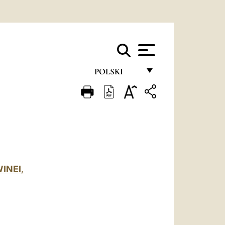
POLSKI
FRANÇAIS
ENGLISH
ITALIANO
PORTUGUÊS
INEI
,
ESPAÑOL
DEUTSCH
POLSKI