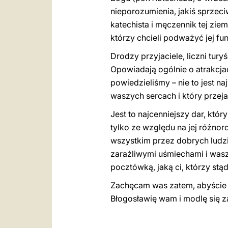
nieporozumienia, jakiś sprzeci
katechista i męczennik tej ziem
którzy chcieli podważyć jej fu
Drodzy przyjaciele, liczni tur
Opowiadają ogólnie o atrakcjac
powiedzieliśmy – nie to jest na
waszych sercach i który przeja
Jest to najcenniejszy dar, kt
tylko ze względu na jej różnorod
wszystkim przez dobrych ludzi,
zaraźliwymi uśmiechami i wasz
pocztówką, jaką ci, którzy st
Zachęcam was zatem, abyście c
Błogosławię wam i modlę się z