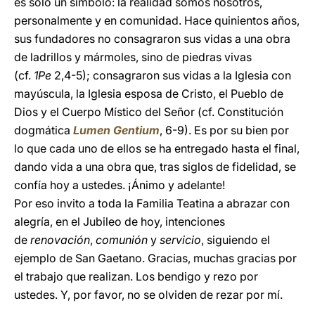
es sólo un símbolo: la realidad somos nosotros,
personalmente y en comunidad. Hace quinientos años,
sus fundadores no consagraron sus vidas a una obra
de ladrillos y mármoles, sino de piedras vivas
(cf.
1Pe
2,4-5); consagraron sus vidas a la Iglesia con
mayúscula, la Iglesia esposa de Cristo, el Pueblo de
Dios y el Cuerpo Místico del Señor (cf. Constitución
dogmática
Lumen Gentium
, 6-9). Es por su bien por
lo que cada uno de ellos se ha entregado hasta el final,
dando vida a una obra que, tras siglos de fidelidad, se
confía hoy a ustedes. ¡Ánimo y adelante!
Por eso invito a toda la Familia Teatina a abrazar con
alegría, en el Jubileo de hoy, intenciones
de
renovación
,
comunión
y
servicio
, siguiendo el
ejemplo de San Gaetano. Gracias, muchas gracias por
el trabajo que realizan. Los bendigo y rezo por
ustedes. Y, por favor, no se olviden de rezar por mí.
__________________