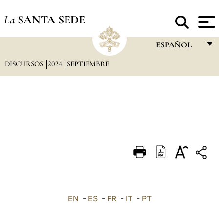
La
SANTA SEDE
ESPAÑOL
DISCURSOS
2024
SEPTIEMBRE
FRANÇAIS
ENGLISH
ITALIANO
PORTUGUÊS
ESPAÑOL
DEUTSCH
POLSKI
العربيّة
EN
-
ES
-
FR
-
IT
-
PT
中文