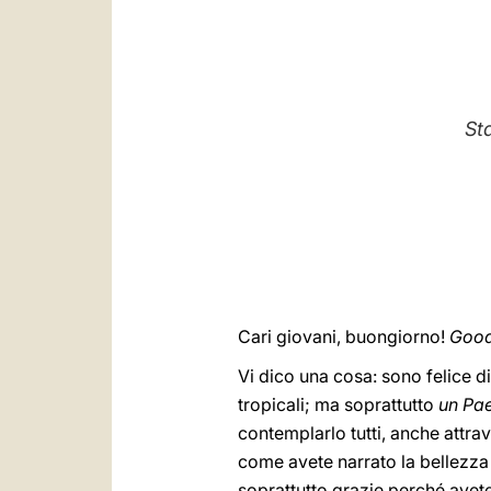
Stad
Cari giovani, buongiorno!
Good
Vi dico una cosa: sono felice d
tropicali; ma soprattutto
un Pae
contemplarlo tutti, anche attra
come avete narrato la bellezza 
soprattutto grazie perché avete 