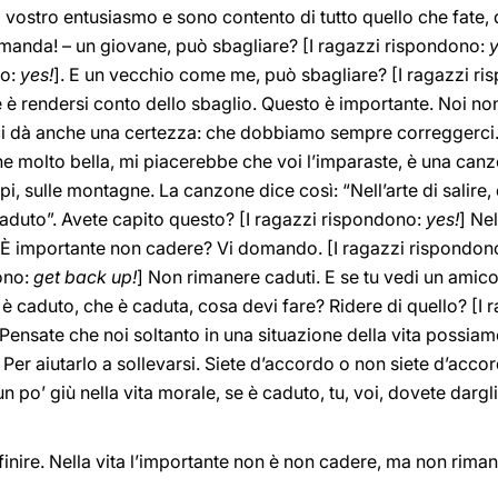
 vostro entusiasmo e sono contento di tutto quello che fate,
omanda! – un giovane, può sbagliare? [I ragazzi rispondono:
y
no:
yes!
]. E un vecchio come me, può sbagliare? [I ragazzi r
te è rendersi conto dello sbaglio. Questo è importante. Noi n
i dà anche una certezza: che dobbiamo sempre correggerci. N
ne molto bella, mi piacerebbe che voi l’imparaste, è una can
i, sulle montagne. La canzone dice così: “Nell’arte di salire
duto”. Avete capito questo? [I ragazzi rispondono:
yes!
] Ne
? È importante non cadere? Vi domando. [I ragazzi rispondono
ono:
get back up!
] Non rimanere caduti. E se tu vedi un ami
 caduto, che è caduta, cosa devi fare? Ridere di quello? [I 
. Pensate che noi soltanto in una situazione della vita possiamo
. Per aiutarlo a sollevarsi. Siete d’accordo o non siete d’acc
un po’ giù nella vita morale, se è caduto, tu, voi, dovete dargli
inire. Nella vita l’importante non è non cadere, ma non rima