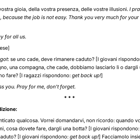
vostra gioia, della vostra presenza, delle vostre illusioni.
I pr
e, because the job is not easy. Thank you very much for you
 for all us.
lese]
rgot
: se uno cade, deve rimanere caduto? [I giovani rispondo
o, una compagna, che cade, dobbiamo lasciarlo lì o dargli u
o fare? [I ragazzi rispondono:
get back up!
]
 you. Pray for me, don’t forget.
* * *
dizione:
enticato qualcosa. Vorrei domandarvi, non ricordo: quando vo
mi, cosa dovete fare, dargli una botta? [I giovani rispondono:
caduto? [I giovani rispondono:
get back up!
] Facciamolo insi