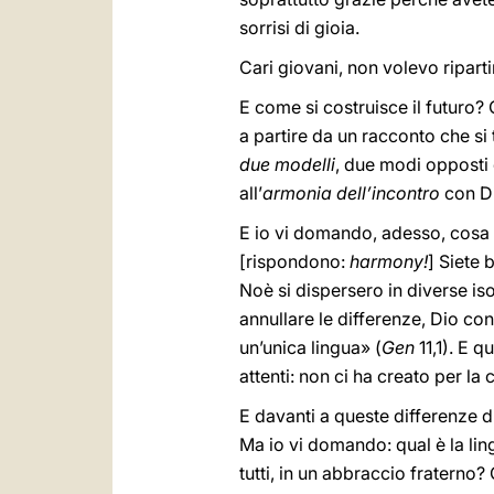
sorrisi di gioia.
Cari giovani, non volevo riparti
E come si costruisce il futuro?
a partire da un racconto che si 
due modelli
, due modi opposti d
all’
armonia dell’incontro
con Di
E io vi domando, adesso, cosa s
[rispondono:
harmony!
] Siete 
Noè si dispersero in diverse is
annullare le differenze, Dio con
un’unica lingua» (
Gen
11,1). E q
attenti: non ci ha creato per l
E davanti a queste differenze di
Ma io vi domando: qual è la ling
tutti, in un abbraccio fraterno