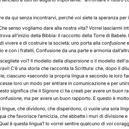
re da qui senza incontrarvi, perché voi siete la speranza per i
 Che senso vogliamo dare alla nostra vita? Vorrei lasciarmi i
trova all’inizio della Bibbia: il racconto della Torre di Babele
i vivere e di costruire la società: uno porta alla
confusione
e
o e con i fratelli. Confusione da una parte e armonia dall’alt
cegliete voi? Il modello della
dispersione
o il modello dell’
a
bravi! C’è una storia che racconta la Scrittura: che, dopo il dil
ole, ciascuno «secondo la propria lingua e secondo le loro fa
cesse loro un modo per entrare in comunicazione e per unirsi; 
uesto significa che il Signore ci ha creati per avere un buon ra
a confusione, ma per avere un buon rapporto. E questo è molt
 lingue, che dividono, che disperdono, ci vuole una sola lingua
ua che favorisce l’amicizia, che abbatte i muri di divisione e 
? Qual è questa lingua? Io vorrei sentire qualcuno di voi cora