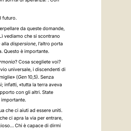
l futuro.
nterpellare da queste domande,
. Lì vediamo che si scontrano
 alla
dispersione
, l’altro porta
ra. Questo è importante.
rmonia
? Cosa scegliete voi?
uvio universale, i discendenti di
miglie» (
Gen
10,5). Senza
infatti, «tutta la terra aveva
pporto con gli altri. State
o importante.
 che ci aiuti ad essere uniti.
che ci apra la via per entrare,
ggioso… Chi è capace di dirmi