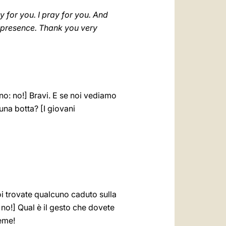
ay for you. I pray for you. And
r presence. Thank you very
no: no!] Bravi. E se noi vediamo
na botta? [I giovani
i trovate qualcuno caduto sulla
 no!] Qual è il gesto che dovete
eme!