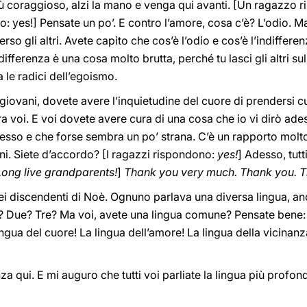
più coraggioso, alzi la mano e venga qui avanti. [Un ragazzo r
o: yes!] Pensate un po’. E contro l’amore, cosa c’è? L’odio. M
verso gli altri. Avete capito che cos’è l’odio e cos’è l’indiffer
ifferenza è una cosa molto brutta, perché tu lasci gli altri sull
ha le radici dell’egoismo.
te giovani, dovete avere l’inquietudine del cuore di prendersi c
 fra voi. E voi dovete avere cura di una cosa che io vi dirò ad
esso e che forse sembra un po’ strana. C’è un rapporto molto
nni. Siete d’accordo? [I ragazzi rispondono:
yes!
] Adesso, tutt
Long live grandparents!
]
Thank you very much. Thank you. T
i discendenti di Noè. Ognuno parlava una diversa lingua, anc
no? Due? Tre? Ma voi, avete una lingua comune? Pensate bene:
lingua del cuore! La lingua dell’amore! La lingua della vicinanz
a qui. E mi auguro che tutti voi parliate la lingua più profonda