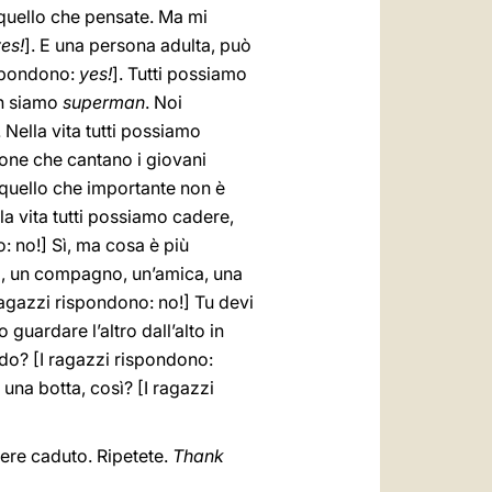
 quello che pensate. Ma mi
es!
]. E una persona adulta, può
ispondono:
yes!
]. Tutti possiamo
on siamo
superman
. Noi
ella vita tutti possiamo
zone che cantano i giovani
, quello che importante non è
lla vita tutti possiamo cadere,
: no!] Sì, ma cosa è più
co, un compagno, un’amica, una
ragazzi rispondono: no!] Tu devi
 guardare l’altro dall’alto in
ordo? [I ragazzi rispondono:
 una botta, così? [I ragazzi
nere caduto. Ripetete.
Thank