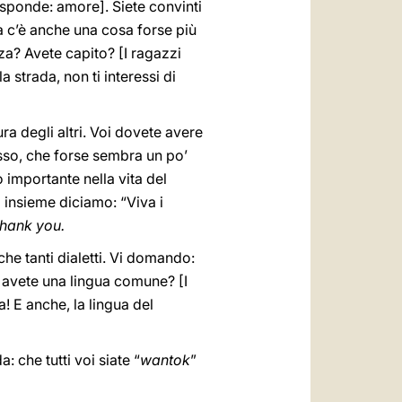
isponde: amore]. Siete convinti
a c’è anche una cosa forse più
enza? Avete capito? [I ragazzi
a strada, non ti interessi di
ura degli altri. Voi dovete avere
esso, che forse sembra un po’
 importante nella vita del
i insieme diciamo: “Viva i
hank you.
he tanti dialetti. Vi domando:
 avete una lingua comune? [I
a! E anche, la lingua del
: che tutti voi siate “
wantok
”