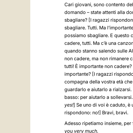
Cari giovani, sono contento del
domando – state attenti alla d
sbagliare? [I ragazzi rispondo
sbagliare. Tutti. Ma l’importan
possiamo sbagliare. E questo c
cadere, tutti. Ma c’è una canzo
quando stanno salendo sulle Alp
non cadere, ma non rimanere ca
tutti! È importante non cadere
importante? [I ragazzi rispond
compagna della vostra età che è
guardarlo e aiutarlo a rialzarsi
basso: per aiutarlo a sollevarsi
yes!
] Se uno di voi è caduto, è 
rispondono: no!] Bravi, bravi.
Adesso ripetiamo insieme, per f
you very much.