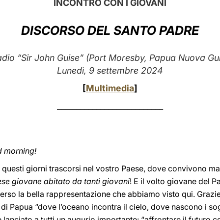
INCONTRO CON I GIOVANI
DISCORSO DEL SANTO PADRE
io “Sir John Guise” (Port Moresby, Papua Nuova Gu
Lunedì, 9 settembre 2024
[
Multimedia
]
___________________________
 morning!
i questi giorni trascorsi nel vostro Paese, dove convivono m
se giovane abitato da tanti giovani
! E il volto giovane del
verso la bella rappresentazione che abbiamo visto qui. Grazie!
di Papua “dove l’oceano incontra il cielo, dove nascono i sog
lanciato a tutti un augurio importante: “affrontare il futuro c