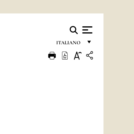
ITALIANO
FRANÇAIS
ENGLISH
ITALIANO
PORTUGUÊS
ESPAÑOL
DEUTSCH
POLSKI