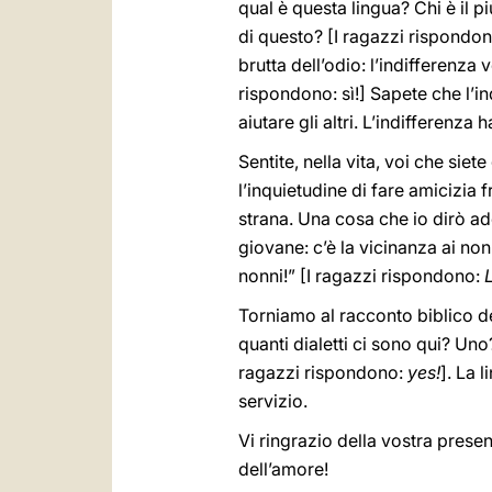
qual è questa lingua? Chi è il 
di questo? [I ragazzi rispondon
brutta dell’odio: l’indifferenza 
rispondono: sì!] Sapete che l’ind
aiutare gli altri. L’indifferenza 
Sentite, nella vita, voi che sie
l’inquietudine di fare amicizia
strana. Una cosa che io dirò ad
giovane: c’è la vicinanza ai no
nonni!” [I ragazzi rispondono:
Torniamo al racconto biblico de
quanti dialetti ci sono qui? U
ragazzi rispondono:
yes!
]. La 
servizio.
Vi ringrazio della vostra presenz
dell’amore!