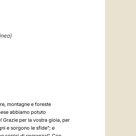
العربيّة
中文
LATINE
inea)
are, montagne e foreste
 Paese abbiamo potuto
 Grazie per la vostra gioia, per
ni e sorgono le sfide”; e
on sorrisi di speranza!”. Con