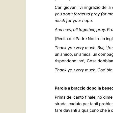
Cari giovani, vi ringrazio della 
you don’t forget to pray for m
much for your hope.
And now, all together, pray. Pray
[Recita del Padre Nostro in ing
Thank you very much. But, I fo
un amico, un’amica, un compagn
rispondono: no!] Cosa dobbiam
Thank you very much. God bless
Parole a braccio dopo la bene
Prima del canto finale, ho dim
strada, caduto per tanti proble
fare davanti a qualcuno che è 