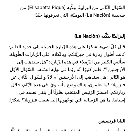
السّؤال التّالي من إليزابيتّا بيكّيه (Elisabetta Piqué) من
صحيفة (La Naciòn) اليوميّة، التي تعرفونها جيّدًا.
إليزابيتّا بيكّيه (La Naciòn)
قبل كلّ شيء، شكرًا على هذه الزّيارة الجميلة إلى حدود العالم:
كانت أطول زيارة في حبريّتكم. وبالكلام على الزّيارات الطّويلة،
سألني الكثير من الزّملاء في هذه الزّيارة: ”هل سنذهب إلى
الأرجنتين؟“. قلتم كثيرًا إنّه ربّما في نهاية السّنة... السّؤال الأوّل
هو التّالي: هل سنذهب إلى الأرجنتين أم لا؟ والسّؤال الثّاني عن
فنزويلا: كما تعلمون، هناك وضع مأساويّ. في هذه الأيّام، خلال
زيارتكم، اضطرّ الرّئيس المنتخب نظريًّا أن ينفي نفسه في
إسبانيا. ما هي الرّسالة التي توجّهونها إلى شعب فنزويلا؟ شكرًا.
البابا فرنسيس