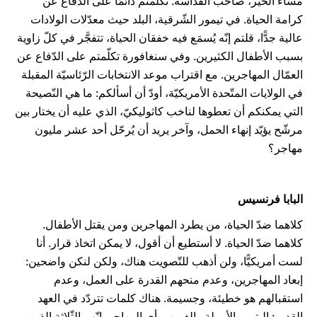
مساء الخير، صاحب القداسة. تكلّمتم دائمًا على الدّفاع عن
كرامة الحياة. في تيمور الشّرقية، البلد حيث معدّلات الولادات
عالية جدًّا، قلتم إنّه يُسمَع فيه خفقان الحياة، تتفجَّر في كلّ زاوية
بسبب الأطفال الكثيرين. وفي سنغافورة تكلّمتم على الدّفاع عن
العمّال المهاجرين. مع اقتراب موعد الانتخابات الرّئاسيّة المقبلة
في الولايات المتّحدة الأمريكيّة، أودّ أن أسألكم: ما هي النّصيحة
التي يمكنكم أن تعطوها لناخب كاثوليكيّ، الذي عليه أن يختار بين
مرشّح يؤيّد إنهاء الحمل، وآخر يريد أن يُرحّل أحد عشر مليون
مهاجر؟
البابا فرنسيس
كلاهما ضدّ الحياة، من يطرد المهاجرين ومن يقتل الأطفال.
كلاهما ضدّ الحياة. لا أستطيع أن أقول، لا يمكن اتخاذ قرار. أنا
لست أمريكيًّا، ولن أذهب للتّصويت هناك، ولكن لنكن واضحين:
إبعاد المهاجرين، وعدم منحهم القدرة على العمل، وعدم
استقبالهم هو خطيئة، وجسيمة. هناك كلمات تتردّد في العهد
القديم: اليتيم والأرملة والغريب، أي المهاجر. إنّهم الثّلاثة الذين