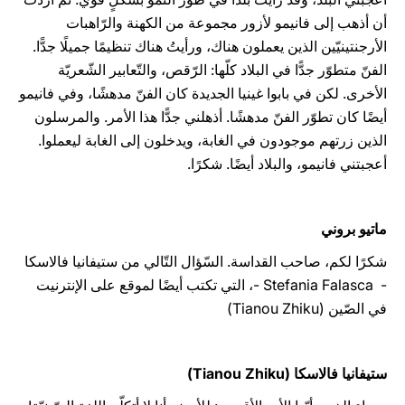
أن أذهب إلى فانيمو لأزور مجموعة من الكهنة والرّاهبات
الأرجنتينيّين الذين يعملون هناك، ورأيتُ هناك تنظيمًا جميلًا جدًّا.
الفنّ متطوّر جدًّا في البلاد كلّها: الرّقص، والتّعابير الشّعريّة
الأخرى. لكن في بابوا غينيا الجديدة كان الفنّ مدهشًا، وفي فانيمو
أيضًا كان تطوّر الفنّ مدهشًا. أذهلني جدًّا هذا الأمر. والمرسلون
الذين زرتهم موجودون في الغابة، ويدخلون إلى الغابة ليعملوا.
أعجبتني فانيمو، والبلاد أيضًا. شكرًا.
ماتيو بروني
شكرًا لكم، صاحب القداسة. السّؤال التّالي من ستيفانيا فالاسكا
- Stefania Falasca -، التي تكتب أيضًا لموقع على الإنترنيت
في الصّين (Tianou Zhiku)
ستيفانيا فالاسكا (Tianou Zhiku)