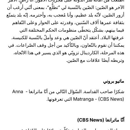
الآخر هو الصّين: الصّين بالنّسبة لي ”تطلُّع“، بمعنى أنّني أرغب أن
أزور الصّين، لأنّه بلد عظيم، وأنا مُعجب به، وأحترمه. إنّه بلد يتمتّع
بثقافة عمرها آلاف السّنين، وقدرته على الحوار وعلى التّفاهم
فيما بينهم، بشكّل يتخطّى منظومات الحكم المختلفة التي
عرفتها البلاد. أعتقد أنّ الصّين هي وعد وأملٌ بالنّسبة للكنيسة.
يمكننا أن نقوم بالتّعاون، وبالتّأكيد من أجل وقف الصّراعات. في
هذه المرحلة، الكاردينال تزوبّي هو الذي يسير في هذا الاتّجاه،
وتربطه أيضًا علاقات مع الصّين.
ماتيو بروني
شكرًا صاحب القداسة. السّؤال التّالي من آنّا ماترانغا - Anna
Matranga - (CBS News) التي تعرفونها.
آنّا ماترانغا (CBS News)