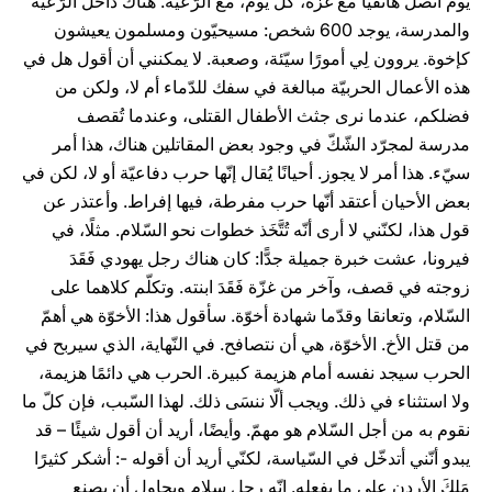
يوم أتّصل هاتفيًّا مع غزّة، كلّ يوم، مع الرّعيّة. هناك داخل الرّعيّة
والمدرسة، يوجد 600 شخص: مسيحيّون ومسلمون يعيشون
كإخوة. يروون لِي أمورًا سيّئة، وصعبة. لا يمكنني أن أقول هل في
هذه الأعمال الحربيّة مبالغة في سفك للدّماء أم لا، ولكن من
فضلكم، عندما نرى جثث الأطفال القتلى، وعندما تُقصف
مدرسة لمجرّد الشّكّ في وجود بعض المقاتلين هناك، هذا أمر
سيّء. هذا أمر لا يجوز. أحيانًا يُقال إنّها حرب دفاعيّة أو لا، لكن في
بعض الأحيان أعتقد أنّها حرب مفرطة، فيها إفراط. وأعتذر عن
قول هذا، لكنّني لا أرى أنّه تُتَّخَذ خطوات نحو السّلام. مثلًا، في
فيرونا، عشت خبرة جميلة جدًّا: كان هناك رجل يهودي فَقَدَ
زوجته في قصف، وآخر من غزّة فَقَدَ ابنته. وتكلّم كلاهما على
السّلام، وتعانقا وقدّما شهادة أخوّة. سأقول هذا: الأخوّة هي أهمّ
من قتل الأخ. الأخوّة، هي أن نتصافح. في النّهاية، الذي سيربح في
الحرب سيجد نفسه أمام هزيمة كبيرة. الحرب هي دائمًا هزيمة،
ولا استثناء في ذلك. ويجب ألّا ننسَى ذلك. لهذا السّبب، فإن كلّ ما
نقوم به من أجل السّلام هو مهمّ. وأيضًا، أريد أن أقول شيئًا – قد
يبدو أنّني أتدخّل في السّياسة، لكنّي أريد أن أقوله -: أشكر كثيرًا
مَلِكَ الأردن على ما يفعله. إنّه رجل سلام ويحاول أن يصنع