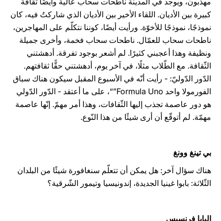
مهذّبون، ويوجد في المدينة ناطحات سحاب عالية وأيضًا ثقافة
كبيرة بين الأديان. اللقاء الأخير بين الأديان الذي شاركتُ فيه، كان
نموذجًا، نموذجًا للأخوّة. ورأيت أيضًا، كوننا نتكلّم على المهاجرين،
ناطحات سحاب للعمّال. ناطحات سحاب فخمة، وأخرى جميلة
ونظيفة وهذا أعجبني كثيرًا. لم أشعر بوجود تفرقة. أدهشتني
الثّقافة. مع الطّلاب مثلًا، في آخر يوم، أدهشتني حقًّا ثقافتهم.
الدّور الدّوليّ: - رأيت أنّه في الأسبوع المقبل سيكون هناك سباق
الفورمولا واحد Formula Uno”“، على ما أعتقد - الدّور الدّولي
هو دور عاصمة تجذب إليها الثّقافات، وهذا أمر مهمّ. إنّها عاصمة
مهمّة. لم أتوقّع أن أرى شيئًا من هذا النّوع.
بي تينغ وونغ
هناك سؤال آخر: هل يمكن أن تتعلّم سنغافورة شيئًا من البلدان
الثّلاثة: بابوا غينيا الجديدة، إندونيسيا وتيمور الشّرقية؟
البابا فرنسيس