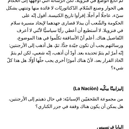
لم أتابع الوضع في فنزويلا، لكن الرّسالة التي أوجّهها إلى الحكَّام
هي الحوار وصنع السّلام. الدّكتاتوريّات لا فائدة منها وتنتهي بشكل
سيّء، عاجلًا أم آجلًا. إقرأوا تاريخ الكنيسة. أقول إنّه على
الحكومة والشّعب أن يبذلا قصارى جهدهما لإيجاد مسيرة سلام
في فنزويلا. لا أستطيع أن أعطي رأيًا سياسيًّا لأنّني لا أعرف
التّفاصيل هناك. أعلم أنّ الأساقفة تكلّموا في هذا الموضوع،
ورسالتهم يجب أن تكون جيّدة جدًّا. ثمّ، هل أذهب إلى الأرجنتين:
إنّه أمرٌ لم يتمّ تحديده بعد. أودّ أن أذهب، إنّه شعبي، لكن لم يتمّ
اتّخاذ القرار بعد، لأنّ هناك أمورًا أخرى يجب حلّها أوّلًا. هل هذا كلّ
شيء؟
إليزابيتّا بيكّيه (La Naciòn)
من مجموعة الصّحفيّين الإسبانيّة: في حال ذهبتم إلى الأرجنتين،
هل يمكن أن يكون هناك وقفة في جزر الكناري؟
البابا فرنسيس