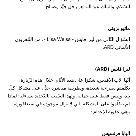
السّلام، والملك عبد الله هو رجل جيِّد وصالح.
ماتيو بروني
السّؤال التّالي من ليزا فايس - Lisa Weiss -، من التّلفزيون
الألماني ARD.
ليزا فايس (ARD)
أيّها الأب الأقدس، شكرًا على هذه الأيّام. خلال هذه الزّيارة،
تكلّمتم بصراحة شديدة، وبطريقة مباشرة جدًّا، على مشاكل كلّ
بلد، وليس فقط على جماله. ولهذا السّبب بالتّحديد تساءلنا: لماذا
لم تتكلّموا على المشكلة التي لا تزال موجودة في سنغافورة،
وهي عقوبة الإعدام؟
البابا فرنسيس