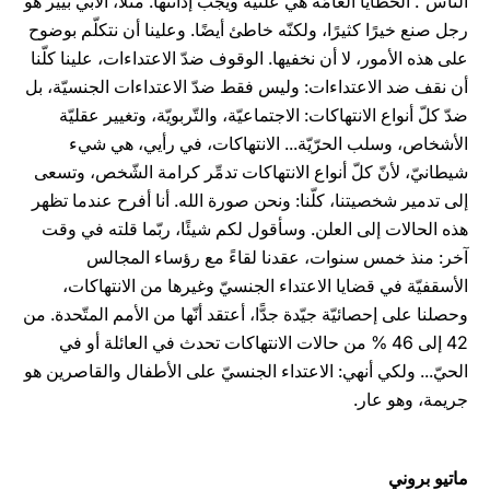
النّاس“. الخطايا العامّة هي علنيّة ويجب إدانتها. مثلًا، الأبّي بيير هو
رجل صنع خيرًا كثيرًا، ولكنّه خاطئ أيضًا. وعلينا أن نتكلّم بوضوح
على هذه الأمور، لا أن نخفيها. الوقوف ضدّ الاعتداءات، علينا كلّنا
أن نقف ضد الاعتداءات: وليس فقط ضدّ الاعتداءات الجنسيّة، بل
ضدّ كلّ أنواع الانتهاكات: الاجتماعيّة، والتّربويّة، وتغيير عقليّة
الأشخاص، وسلب الحرّيّة... الانتهاكات، في رأيي، هي شيء
شيطانيّ، لأنّ كلّ أنواع الانتهاكات تدمِّر كرامة الشّخص، وتسعى
إلى تدمير شخصيتنا، كلّنا: ونحن صورة الله. أنا أفرح عندما تظهر
هذه الحالات إلى العلن. وسأقول لكم شيئًا، ربّما قلته في وقت
آخر: منذ خمس سنوات، عقدنا لقاءً مع رؤساء المجالس
الأسقفيّة في قضايا الاعتداء الجنسيّ وغيرها من الانتهاكات،
وحصلنا على إحصائيّة جيّدة جدًّا، أعتقد أنّها من الأمم المتّحدة. من
42 إلى 46 % من حالات الانتهاكات تحدث في العائلة أو في
الحيّ... ولكي أنهي: الاعتداء الجنسيّ على الأطفال والقاصرين هو
جريمة، وهو عار.
ماتيو بروني