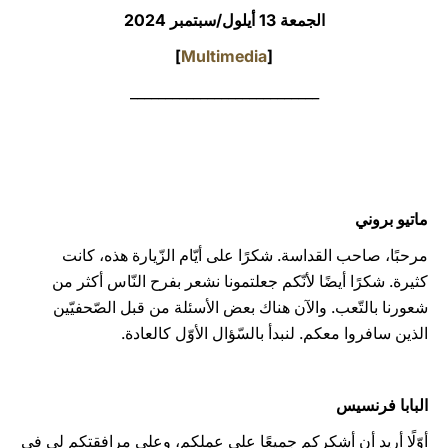
الجمعة 13 أيلول/سبتمبر 2024
LATINE
]
Multimedia
[
___________________________
ماتيو بروني
مرحبًا، صاحب القداسة. شكرًا على أيّام الزّيارة هذه، كانت
كثيرة. شكرًا أيضًا لأنّكم جعلتمونا نشعر بفرح النّاس أكثر من
شعورنا بالتّعب. والآن هناك بعض الأسئلة من قبل الصّحفيّين
الذين سافروا معكم. لنبدأ بالسّؤال الأوّل كالعادة.
البابا فرنسيس
أوّلًا أريد أن أشكركم جميعًا على عملكم، وعلى مرافقتكم لِي في