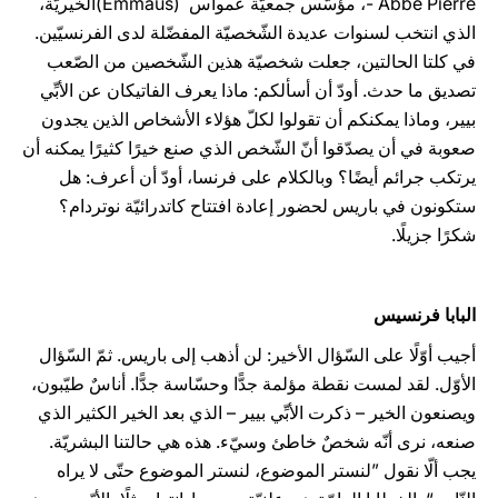
Abbé Pierre -، مؤسّس جمعيّة عمواس (Emmaus)الخيريّة،
الذي انتخب لسنوات عديدة الشّخصيّة المفضّلة لدى الفرنسيّين.
في كلتا الحالتين، جعلت شخصيّة هذين الشّخصين من الصّعب
تصديق ما حدث. أودّ أن أسألكم: ماذا يعرف الفاتيكان عن الأبِّي
بيير، وماذا يمكنكم أن تقولوا لكلّ هؤلاء الأشخاص الذين يجدون
صعوبة في أن يصدّقوا أنّ الشّخص الذي صنع خيرًا كثيرًا يمكنه أن
يرتكب جرائم أيضًا؟ وبالكلام على فرنسا، أودّ أن أعرف: هل
ستكونون في باريس لحضور إعادة افتتاح كاتدرائيّة نوتردام؟
شكرًا جزيلًا.
البابا فرنسيس
أجيب أوّلًا على السّؤال الأخير: لن أذهب إلى باريس. ثمّ السّؤال
الأوّل. لقد لمست نقطة مؤلمة جدًّا وحسّاسة جدًّا. أناسٌ طيّبون،
ويصنعون الخير – ذكرت الأبِّي بيير – الذي بعد الخير الكثير الذي
صنعه، نرى أنّه شخصٌ خاطئ وسيّء. هذه هي حالتنا البشريّة.
يجب ألّا نقول ”لنستر الموضوع، لنستر الموضوع حتّى لا يراه