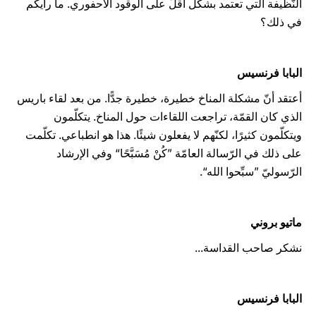
النّظيفة التي تعتمد بشكل أقلّ على الوقود الأحفوري. ما رأيكم
في ذلك؟
البابا فرنسيس
أعتقد أنّ مشكلة المناخ خطيرة، خطيرة جدًّا. من بعد لقاء باريس
الذي كان القمّة، تراجعت اللقاءات حول المناخ. يتكلّمون
ويتكلّمون كثيرًا، لكنّهم لا يفعلون شيئًا. هذا هو انطباعي. تكلّمت
على ذلك في الرّسالة العامّة ”كُنْ مُسَبَّحًا“ وفي الإرشاد
الرّسوليّ ”سبِّحوا الله“.
ماتيو بروني
نشكر صاحب القداسة...
البابا فرنسيس