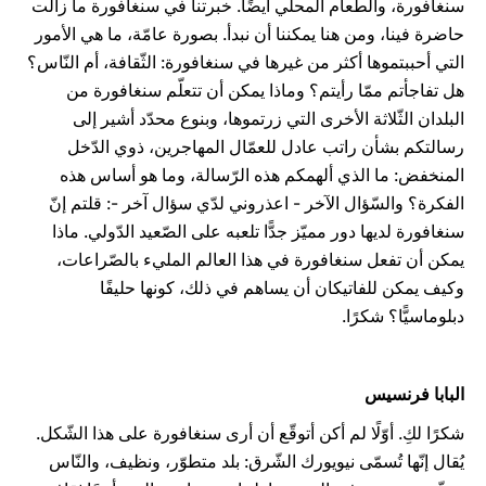
سنغافورة، والطّعام المحلّي أيضًا. خبرتنا في سنغافورة ما زالت
حاضرة فينا، ومن هنا يمكننا أن نبدأ. بصورة عامّة، ما هي الأمور
التي أحببتموها أكثر من غيرها في سنغافورة: الثّقافة، أم النّاس؟
هل تفاجأتم ممّا رأيتم؟ وماذا يمكن أن تتعلّم سنغافورة من
البلدان الثّلاثة الأخرى التي زرتموها، وبنوع محدّد أشير إلى
رسالتكم بشأن راتب عادل للعمّال المهاجرين، ذوي الدّخل
المنخفض: ما الذي ألهمكم هذه الرّسالة، وما هو أساس هذه
الفكرة؟ والسّؤال الآخر - اعذروني لدّي سؤال آخر -: قلتم إنّ
سنغافورة لديها دور مميّز جدًّا تلعبه على الصّعيد الدّولي. ماذا
يمكن أن تفعل سنغافورة في هذا العالم المليء بالصّراعات،
وكيف يمكن للفاتيكان أن يساهم في ذلك، كونها حليفًا
دبلوماسيًّا؟ شكرًا.
البابا فرنسيس
شكرًا لكِ. أوّلًا لم أكن أتوقّع أن أرى سنغافورة على هذا الشّكل.
يُقال إنّها تُسمّى نيويورك الشّرق: بلد متطوّر، ونظيف، والنّاس