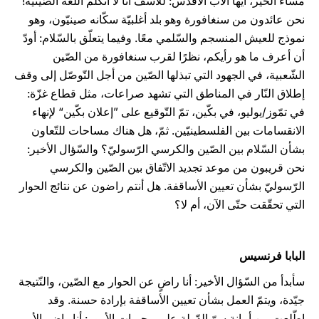
مساء الخير، أيّها الأب الأقدس: للأسف أنا لا أتكلّم اللغة الصّينيّة!
نحن عائدون من سنغافورة وهو بلد أغلبيّة سكّانه صينيّون، وهو
نموذج للعيش المنسجم والسّلمي معًا. وفيما يتعلّق بالسّلام: أودّ
أن أعرف ما هو رأيكم، نظرًا لقرب سنغافورة من الصّين
الشّعبية، في الجهود التي تبذلها الصّين من أجل التّوصّل إلى وقف
إطلاق النّار في المناطق التي تشهد صراعات، مثل قطاع غزّة:
في تمّوز/يوليو، في بكّين، تمّ التّوقيع على ”إعلان بكّين“ لإنهاء
الانقسامات بين الفلسطينيّين. ثمّ، هل هناك مساحات للتّعاون
بشأن السّلام بين الصّين والكرسي الرّسوليّ؟ والسّؤال الأخير:
نحن قريبون من موعد تجديد الاتّفاق بين الصّين والكرسي
الرّسوليّ بشأن تعيين الأساقفة. هل أنتم راضون عن نتائج الحوار
التي تحقّقت حتّى الآن، أم لا؟
البابا فرنسيس
سأبدأ من السّؤال الأخير: أنا راضٍ عن الحوار مع الصّين، والنّتيجة
جيّدة، ويتمّ العمل بشأن تعيين الأساقفة بإرادة حسنة. وقد
اطّلعت من أمانة سرّ الدّولة على مجريات الأمور: أنا راضٍ. الأمر