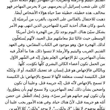
كان على شعب إسرائيل أن يحرسهم. من لا يحرس المهاجر فهو
مخالف، هذه خطيئة، خطيئة ضدّ حياة هؤلاء الأشخاص أيضًا.
ذهبت للاحتفال بالقدّاس على الحدود، بالقرب من أبرشيّة إل
باسو، وكان هناك أحذية كثيرة للمهاجرين الذين انتهى بهم الأمر
بشكل سيّئ هناك. اليوم يوجد تيّار من الهجرة داخل أمريكا
الوسطى حيث غالبًا تتمّ معاملتهم مثل العبيد، لأنّهم يُستَغلّون
لذلك. الهجرة حقّ، وهو موجود في الكتاب المقدّس، وفي العهد
القديم. الغريب واليتيم والأرملة: لا تنسوا ذلك. هذا ما أفكّر فيه
بشأن المهاجرين. ثمّ الإجهاض. العِلم يقول إنّه في الشّهر الأوّل
من الحمل تكون أعضاء الكائن البشري كلّها تكوّنت، كلّها.
وبالتّالي فالإجهاض هو قتل إنسان. قد تعجبك الكلمة، أو لا، ولكنّه
قتل. الكنيسة ليست منغلقة لأنّها لا تسمح بالإجهاض: بل الكنيسة
لا تسمح بالإجهاض لأنّه قتل، إنّه جريمة قتل. وعلينا أن نكون
واضحين بشأن ذلك. نُبعد المهاجرين، ولا نسمح لهم بأن يتطوّروا،
وأن تكون لهم حياتهم هو أمر سيّء، وشرّ. إبعاد الطّفل عن حضن
أمّه هو جريمة قتل، لأنّ هناك حياة. وفي هذه الأمور يجب علينا أن
نتكلّم بوضوح. لا نقل: ”لا، ولكن...“. لا يوجد ”ولكن“. كلا الأمرين