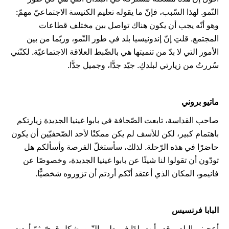
النّمو. لهذا السّبب، فإنّ ما يقوله تعليم الكنيسة الاجتماعيّ مهمّ:
وهو أنّه يجب أن يكون هناك تواصل بين مختلف قطاعات
المجتمع. قلتِ إنّ إندونيسيا بلد في طور النّمو، وربّما من بين
الأمور التي لا بدّ من تنميتها هي بالضّبط العلاقة الاجتماعيّة. لكنّني
سُررتُ من زيارتي لبلدكِ. جيّد جدًّا، وجميل جدًّا.
ماتيو بروني
صاحب القداسة، تابعت الصّحافة في بابوا غينيا الجديدة زيارتكم
باهتمام كبير، لكن للأسف لم يكن ممكنًا لأحد الصّحفيّين أن يكون
حاضرًا في هذه الرّحلة. لذلك، سأستغلّ الفرصة وأسألكم هل
تودّون أن تقولوا لنا شيئًا عن بابوا غينيا الجديدة، وخصوصًا عن
فانيمو، المكان الذي أعتقد أنّكم أردتم أن تزوروه شخصيًّا.
البابا فرنسيس
أعجبني البلد، وقد رأيت بلدًا في طور النّمو بشكلٍ قويّ. ثمّ أردت