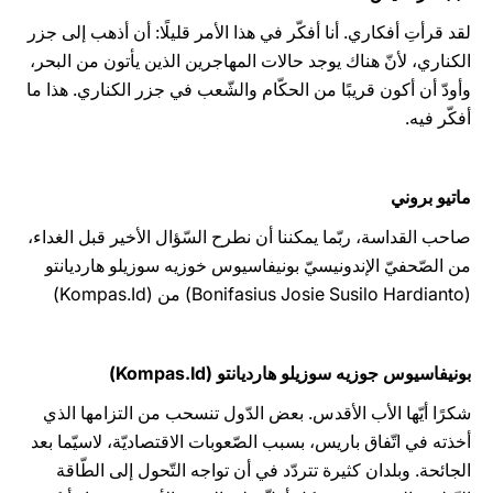
لقد قرأتِ أفكاري. أنا أفكّر في هذا الأمر قليلًا: أن أذهب إلى جزر
الكناري، لأنّ هناك يوجد حالات المهاجرين الذين يأتون من البحر،
وأودّ أن أكون قريبًا من الحكّام والشّعب في جزر الكناري. هذا ما
أفكّر فيه.
ماتيو بروني
صاحب القداسة، ربّما يمكننا أن نطرح السّؤال الأخير قبل الغداء،
من الصّحفيّ الإندونيسيّ بونيفاسيوس خوزيه سوزيلو هارديانتو
(Bonifasius Josie Susilo Hardianto) من (Kompas.Id)
بونيفاسيوس جوزيه سوزيلو هارديانتو (Kompas.Id)
شكرًا أيّها الأب الأقدس. بعض الدّول تنسحب من التزامها الذي
أخذته في اتّفاق باريس، بسبب الصّعوبات الاقتصاديّة، لاسيّما بعد
الجائحة. وبلدان كثيرة تتردّد في أن تواجه التّحول إلى الطّاقة