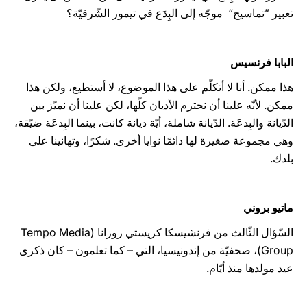
تعبير ”تماسيح“ موجّه إلى البِدَع في تيمور الشّرقيّة؟
البابا فرنسيس
هذا ممكن. أنا لا أتكلّم على هذا الموضوع، لا أستطيع، ولكن هذا
ممكن. لأنّه علينا أن نحترم الأديان كلّها، لكن علينا أن نميّز بين
الدّيانة والبِدعَة. الدّيانة شاملة، أيّة ديانة كانت، بينما البِدعَة ضيّقة،
وهي مجموعة صغيرة لها دائمًا نوايا أخرى. شكرًا، وتهانينا على
بلدك.
ماتيو بروني
السّؤال الثّالث من فرنشيسكا كريستي روزانا (Tempo Media
Group)، صحفيّة من إندونيسيا، التي – كما تعلمون – كان ذكرى
عيد مولدها منذ أيّام.