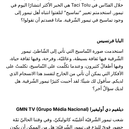
خلال القدّاس في Taci Tolu هي الخبر الأكثر انتشارًا اليوم في
تيمور. استخدمتم تعبير ”تماسيح“ لتلفتوا انتباه أهل تيمور إلى
وجود تماسيح في تيمور الشّرقية. ماذا قصدتم أن تقولوا؟
البابا فرنسيس
استخدمت صورة التّماسيح التي تأتي إلى الشّاطئ. تيمور
الشّرقية فيها ثقافة بسيطة، وعائليّة، وفرحة، وفيها ثقافة حياة،
وفيها أطفالٌ كثيرون، وعندما تكلّمت على التّماسيح، تكلمتُ على
الأفكار التي يمكن أن تأتي من الخارج لتفسد هذا الانسجام الذي
لديكم. سأقول لك شيئًا: لقد أحببت كثيرًا تيمور الشّرقية. هل
لديك سؤالٌ آخر؟
ديلفيم دي أوليفيرا GMN TV (Grupo Média Nacional)
شعب تيمور الشّرقيّة أغلبيّته كاثوليكيّ، وفي وقتنا الحاليّ ثمّة
حضور قويّ للبِدَع في تيمور الشّرقيّة: هل من الممكن أن يكون