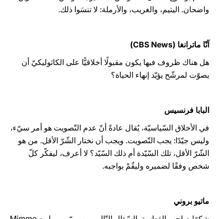
واضحان. اليتيم، والغريب، والأرملة: لا تنسَوا ذلك.
آنّا ماترانغا (CBS News)
هل هناك ظروف فيها يكون مقبولًا أخلاقيًّا على الكاثوليكيّ أن
يصوّت لمرشّح يؤيّد إنهاء الحياة؟
البابا فرنسيس
في الأخلاق السّياسيّة، يُقال عادةً أنّ عدم التّصويت هو أمر سيّء،
وليس جيّدًا: يجب التّصويت. ويجب أن نختار الشّرّ الأقل. من هو
الشّرّ الأقل، تلك السّيّدة أم ذلك السّيّد؟ لا أعرف، ليفكّر كلّ
شخص وفقًا لضميره وليقُمْ بواجبه.
ماتيو بروني
شكرًا صاحب القداسة. السّؤال التّالي من ميمّو موولو - Mimmo