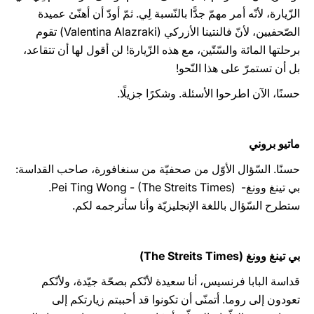
الزّيارة، لأنّه أمر مهمّ جدًّا بالنّسبة لِي. ثمّ أودّ أن أهنّئ عميدة
الصّحفيين، لأنّ فالنتينا الأزركي (Valentina Alazraki) تقوم
برحلتها المائة والسّتّين، مع هذه الزّيارة! لن أقول لها أن تتقاعد،
بل أن تستمرّ على هذا النّحو!
حسنًا، الآن اطرحوا الأسئلة. وشكرًا جزيلًا.
ماتيو بروني
حسنًا. السّؤال الأوّل من صحفيّة من سنغافورة، صاحب القداسة:
بي تينغ وونغ- Pei Ting Wong - (The Streits Times).
ستطرح السّؤال باللغة الإنجليزيّة وأنا سأترجمه لكم.
بي تينغ وونغ (The Streits Times)
قداسة البابا فرنسيس، أنا سعيدة لأنّكم بصحّة جيّدة، ولأنّكم
تعودون إلى روما. أتمنّى أن تكونوا قد أحببتم زيارتكم إلى