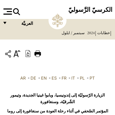
الكرسيّ الرَّسوليّ
العربيَّة
خطابات
2024
سبتمبر / ايلول
FRANÇAIS
ENGLISH
ITALIANO
PORTUGUÊS
ESPAÑOL
AR
-
DE
-
EN
-
ES
-
FR
-
IT
-
PL
-
PT
DEUTSCH
POLSKI
الزيارة الرّسوليّة إلى إندونيسيا، وبابوا غينيا الجديدة، وتيمور
الشّرقيّة، وسنغافورة
العربيّة
المؤتمر الصّحفي في أثناء رحلة العودة من سنغافورة إلى روما
中文