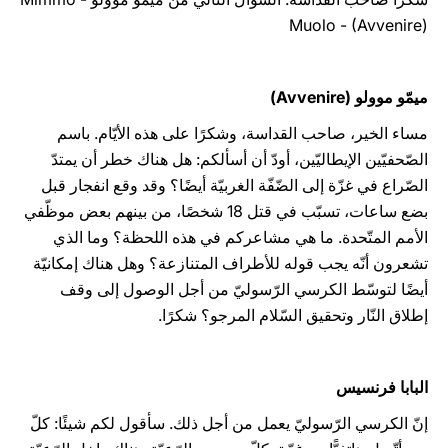
Muolo - (Avvenire)
ميمّو موولو (Avvenire)
مساء الخير، صاحب القداسة، وشكرًا على هذه الأيّام. باسم
الصّحفيّين الإيطاليّين، أودّ أن أسألكم: هل هناك خطر أن يمتدّ
الصّراع في غزّة إلى الضّفّة الغربيّة أيضًا؟ وقد وقع انفجار قبل
بضع ساعات، تسبّب في قتل 18 شخصًا، من بينهم بعض موظّفي
الأمم المتّحدة. ما هي مشاعركم في هذه اللحظة؟ وما الذي
تشعرون أنّه يجب قوله للأطراف المتنازعة؟ وهل هناك إمكانيّة
أيضًا لتوسّط الكرسي الرّسوليّ من أجل الوصول إلى وقف
إطلاق النّار وتحقيق السّلام المرجو؟ شكرًا.
البابا فرنسيس
إنّ الكرسي الرّسوليّ يعمل من أجل ذلك. سأقول لكم شيئًا: كلّ