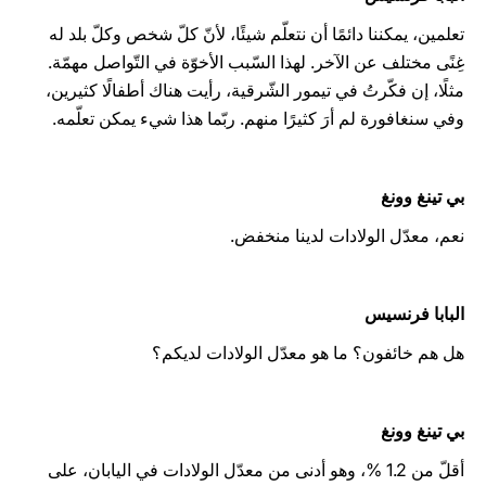
تعلمين، يمكننا دائمًا أن نتعلّم شيئًا، لأنّ كلّ شخص وكلّ بلد له
غِنًى مختلف عن الآخر. لهذا السّبب الأخوّة في التّواصل مهمّة.
مثلًا، إن فكّرتُ في تيمور الشّرقية، رأيت هناك أطفالًا كثيرين،
وفي سنغافورة لم أرَ كثيرًا منهم. ربّما هذا شيء يمكن تعلّمه.
بي تينغ وونغ
نعم، معدّل الولادات لدينا منخفض.
البابا فرنسيس
هل هم خائفون؟ ما هو معدّل الولادات لديكم؟
بي تينغ وونغ
أقلّ من 1.2 %، وهو أدنى من معدّل الولادات في اليابان، على