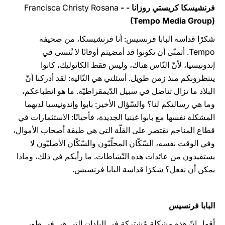
فرنشيسكا كريستي روزانا -
-
Francisca Christy Rosana
(Tempo Media Group)
شكرًا قداسة البابا فرنسيس: أنا فرنشيسكا، من صحيفة
Tempo. أتمنّى أن تكونوا قد أمضيتم أوقاتًا لا تُنسى في
إندونيسيا، لأنّ النّاس هناك، وليس فقط الكاثوليك، كانوا
ينتظرونكم منذ زمن طويل. أسئلتي هي التّالية: لقد أدركنا أنّ
البلاد ما تزال تناضل في سبيل الدّيمقراطيّة. ما هو انطباعكم،
وما هي رسالتكم لنا؟ والسّؤال الأخير: بابوا وإندونيسيا لديهما
المشكلة نفسها مع بابوا غينيا الجديدة، فأحيانًا: الاستثمارات في
قطاع المناجم تقتصر على القلّة التي هي طبقة أصحاب الأموال،
وفي الوقت نفسه، السّكّان المحلّيّون والسّكّان الأصليّون لا
يستفيدون من عائدات هذه النّشاطات. ما رأيكم في ذلك، وماذا
يمكن أن نفعل؟ شكرًا قداسة البابا فرنسيس.
البابا فرنسيس
أقول إنّ هذه مشكلة مُشتركة في البلدان التي هي في طور