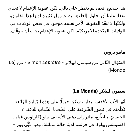
هذا صحيح، نعم، لم يخطر على بالي. لكن عقوبة الإعدام لا تجدي
نفعًا: علينا أن نحاول إلغاءها ببطء. دول كثيرة لديها هذا القانون،
ولكنّها لا تنفّذ العقوبة. الأمر نفسه موجود في بعض الولايات في
الولايات المتّحدة الأمريكيّة. لكن عقوبة الإعدام يجب أن تتوقّف.
ماتيو بروني
السّؤال التّالي من سيمون ليبلاتر - Simon
Leplâtre
- من (Le
Monde)
سيمون ليبلاتر (Le Monde)
أيّها الأب الأقدس، بداية، شكرًا جزيلًا على هذه الزّيارة الرّائعة.
تكلّمتم في تيمور الشّرقية على الضّحايا الشّباب للاعتداء
الجنسيّ. بالطّبع، تبادر إلى ذهني الأسقف بيلو (كارلوس فيليب
اكسيمنس بيلو). في فرنسا لدينا حالة مماثلة، وهو الأَبِّي بيير -