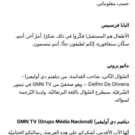
حسب معلوماتي.
البابا فرنسيس
الأطفال هم المستقبل! فكّروا في ذلك. شكرًا. أمرٌ آخر: أنتم،
سكّان سنغافورة، إنّكم لطيفون جدًّا. أنتم تبتسمون.
ماتيو بروني
السّؤال الثّاني، صاحب القداسة، من ديلفيم دي أوليفيرا -
Delfim De Oliveira -، وهو صحفيّ من GMN TV في تيمور
الشّرقيّة. سيطرح السّؤال باللغة البرتغاليّة، ولدينا التّرجمة
لسؤاله.
ديلفيم دي أوليفيرا GMN TV (Grupo Média Nacional)
أيّها الأب الأقدس، أشكركم على هذه الفرصة. رسالتكم الختاميّة