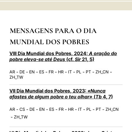
LATINE
MENSAGENS PARA O DIA
MUNDIAL DOS POBRES
VIII Dia Mundial dos Pobres, 2024:
A oração do
pobre eleva-se até Deus
(cf.
Sir
21, 5)
-
-
-
-
-
-
-
-
-
-
AR
DE
EN
ES
FR
HR
IT
PL
PT
ZH_CN
ZH_TW
VII Dia Mundial dos Pobres, 2023:
«Nunca
afastes de algum pobre o teu olhar»
(
Tb
4, 7)
-
-
-
-
-
-
-
-
-
-
AR
CS
DE
EN
ES
FR
HR
IT
PL
PT
ZH_CN
-
ZH_TW