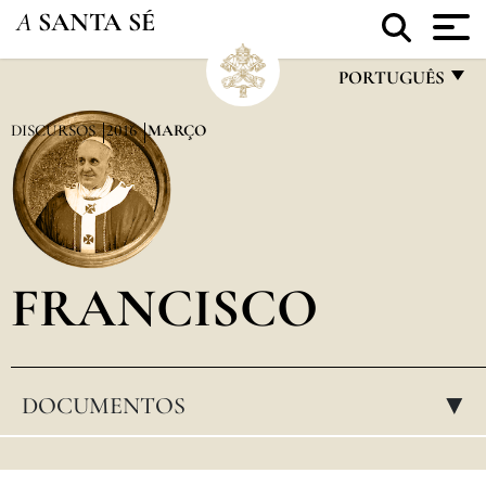
A
SANTA SÉ
PORTUGUÊS
FRANÇAIS
DISCURSOS
2016
MARÇO
ENGLISH
ITALIANO
PORTUGUÊS
FRANCISCO
ESPAÑOL
DEUTSCH
POLSKI
DOCUMENTOS
▸
العربيّة
中文