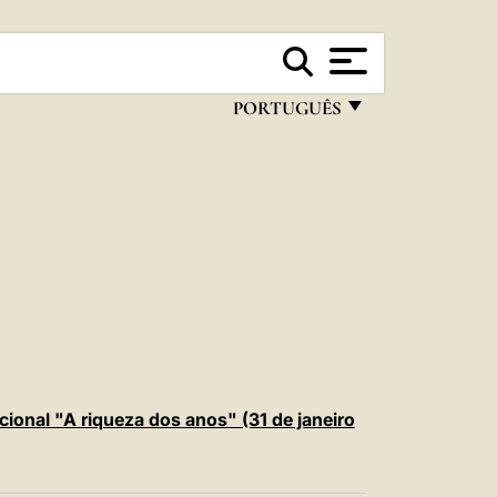
PORTUGUÊS
FRANÇAIS
ENGLISH
ITALIANO
PORTUGUÊS
ESPAÑOL
DEUTSCH
POLSKI
ional "A riqueza dos anos" (31 de janeiro
العربيّة