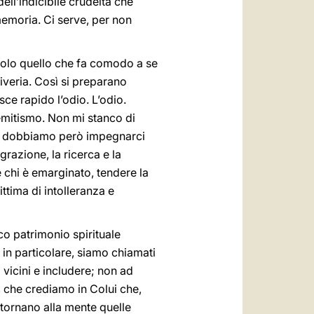
ell’indicibile crudeltà che
 memoria. Ci serve, per non
 solo quello che fa comodo a se
iveria. Così si preparano
sce rapido l’odio. L’odio.
emitismo. Non mi stanco di
e, dobbiamo però impegnarci
grazione, la ricerca e la
 chi è emarginato, tendere la
ttima di intolleranza e
cco patrimonio spirituale
in particolare, siamo chiamati
 vicini e includere; non ad
, che crediamo in Colui che,
i tornano alla mente quelle