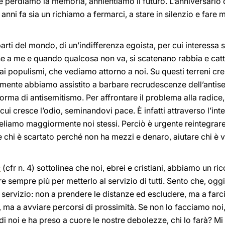
e perdiamo la memoria, annientiamo il futuro. L’anniversario d
anni fa sia un richiamo a fermarci, a stare in silenzio e fare
arti del mondo, di un’indifferenza egoista, per cui interessa
ene a me e quando qualcosa non va, si scatenano rabbia e catt
 e ai populismi, che vediamo attorno a noi. Su questi terreni cre
mente abbiamo assistito a barbare recrudescenze dell’antis
rma di antisemitismo. Per affrontare il problema alla radic
cui cresce l’odio, seminandovi pace. È infatti attraverso l’inte
eliamo maggiormente noi stessi. Perciò è urgente reintegrare
 chi è scartato perché non ha mezzi e denaro, aiutare chi è vi
e
(cfr n. 4) sottolinea che noi, ebrei e cristiani, abbiamo un ri
mpre più per metterlo al servizio di tutti. Sento che, oggi 
 servizio: non a prendere le distanze ed escludere, ma a farci
 ma a avviare percorsi di prossimità. Se non lo facciamo noi
to di noi e ha preso a cuore le nostre debolezze, chi lo farà? M