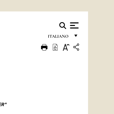
ITALIANO
FRANÇAIS
ENGLISH
ITALIANO
PORTUGUÊS
ESPAÑOL
DEUTSCH
ER"
POLSKI