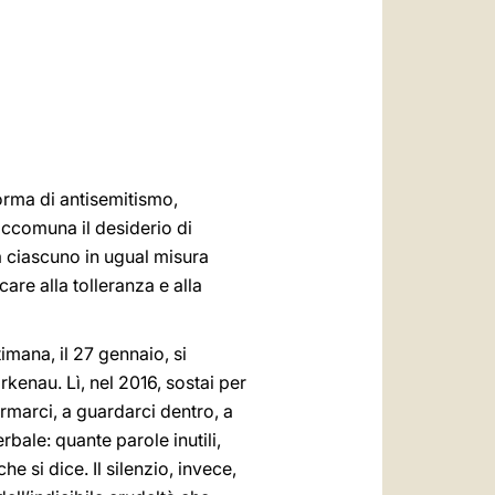
العربيّة
中文
LATINE
forma di antisemitismo,
accomuna il desiderio di
a ciascuno in ugual misura
are alla tolleranza e alla
imana, il 27 gennaio, si
kenau. Lì, nel 2016, sostai per
ermarci, a guardarci dentro, a
bale: quante parole inutili,
 si dice. Il silenzio, invece,