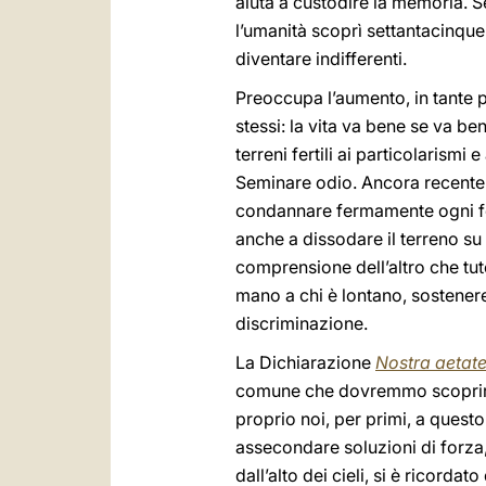
aiuta a custodire la memoria. S
l’umanità scoprì settantacinque 
diventare indifferenti.
Preoccupa l’aumento, in tante p
stessi: la vita va bene se va b
terreni fertili ai particolarismi
Seminare odio. Ancora recente
condannare fermamente ogni fo
anche a dissodare il terreno su 
comprensione dell’altro che tut
mano a chi è lontano, sostenere
discriminazione.
La Dichiarazione
Nostra aetat
comune che dovremmo scoprire se
proprio noi, per primi, a questo
assecondare soluzioni di forza,
dall’alto dei cieli, si è ricorda