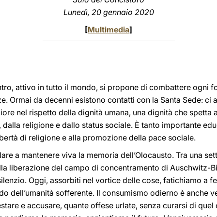
Lunedì, 20 gennaio 2020
[
Multimedia
]
ntro, attivo in tutto il mondo, si propone di combattere ogni 
e. Ormai da decenni esistono contatti con la Santa Sede: ci 
ore nel rispetto della dignità umana, una dignità che spetta 
dalla religione e dallo status sociale. È tanto importante educ
bertà di religione e alla promozione della pace sociale.
lare a mantenere viva la memoria dell’Olocausto. Tra una sett
ella liberazione del campo di concentramento di Auschwitz-Bir
silenzio. Oggi, assorbiti nel vortice delle cose, fatichiamo a f
rido dell’umanità sofferente. Il consumismo odierno è anche ver
re e accusare, quante offese urlate, senza curarsi di quel che