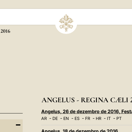
2016
ANGELUS - REGINA CÆLI 2
Angelus, 26 de dezembro de 2016, Fest
-
-
-
-
-
-
-
AR
DE
EN
ES
FR
HR
IT
PT
Angelus, 18 de dezembro de 2016