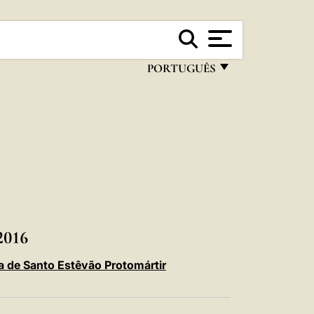
PORTUGUÊS
FRANÇAIS
ENGLISH
ITALIANO
PORTUGUÊS
ESPAÑOL
DEUTSCH
016
POLSKI
a de Santo Estêvão Protomártir
العربيّة