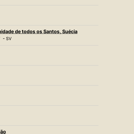
idade de todos os Santos, Suécia
-
T
SV
jão