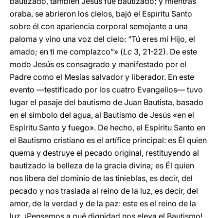
bautizado, también Jesús fue bautizado; y mientras
oraba, se abrieron los cielos, bajó el Espíritu Santo
sobre él con apariencia corporal semejante a una
paloma y vino una voz del cielo: “Tú eres mi Hijo, el
amado; en ti me complazco”» (
Lc
3, 21-22). De este
modo Jesús es consagrado y manifestado por el
Padre como el Mesías salvador y liberador. En este
evento —testificado por los cuatro Evangelios— tuvo
lugar el pasaje del bautismo de Juan Bautista, basado
en el símbolo del agua, al Bautismo de Jesús «en el
Espíritu Santo y fuego». De hecho, el Espíritu Santo en
el Bautismo cristiano es el artífice principal: es Él quien
quema y destruye el pecado original, restituyendo al
bautizado la belleza de la gracia divina; es Él quien
nos libera del dominio de las tinieblas, es decir, del
pecado y nos traslada al reino de la luz, es decir, del
amor, de la verdad y de la paz: este es el reino de la
luz. ¡Pensemos a qué dignidad nos eleva el Bautismo!