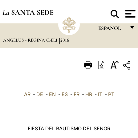
La
SANTA SEDE
ESPAÑOL
ANGELUS - REGINA CÆLI
2016
FRANÇAIS
ENGLISH
ITALIANO
PORTUGUÊS
ESPAÑOL
AR
-
DE
-
EN
-
ES
-
FR
-
HR
-
IT
-
PT
DEUTSCH
POLSKI
العربيّة
FIESTA DEL BAUTISMO DEL SEÑOR
中文