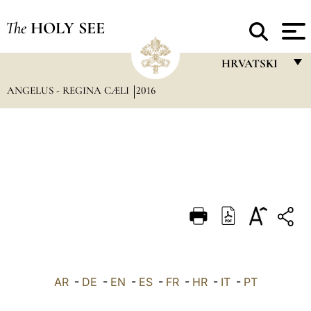
The
HOLY SEE
HRVATSKI
ANGELUS - REGINA CÆLI
2016
FRANÇAIS
ENGLISH
ITALIANO
PORTUGUÊS
ESPAÑOL
DEUTSCH
POLSKI
العربيّة
AR
-
DE
-
EN
-
ES
-
FR
-
HR
-
IT
-
PT
中文