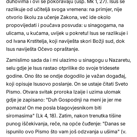
duhovima i ovi se pokoravaju (usp. Mk 1, 27). Isus se
razlikuje od učiteljâ svoga vremena: na primjer, nije
otvorio školu za učenje Zakona, već ide okolo
propovijedati i poučava posvuda: u sinagogama, na
ulicama, u kućama, uvijek u pokretu! Isus se razlikuje i
od Ivana Krstitelja, koji naviješta skori Božji sud, dok
Isus naviješta Očevo opraštanje.
Zamislimo sada da i mi ulazimo u sinagogu u Nazaretu,
selu gdje je Isus rastao otprilike do svoje tridesete
godine. Ono što se ondje dogodilo je važan događaj,
koji opisuje Isusovo poslanje. On se ustaje čitati Sveto
Pismo. Otvara svitak proroka Izaije i uzima ulomak
gdje je zapisano: "Duh Gospodnji na meni je jer me
pomaza! On me posla blagovjesnikom biti
siromasima" (Lk 4, 18). Zatim, nakon trenutka tišine
punog iščekivanja, reče, na opće čuđenje: "Danas se
ispunilo ovo Pismo što vam još odzvanja u ušima" (v.