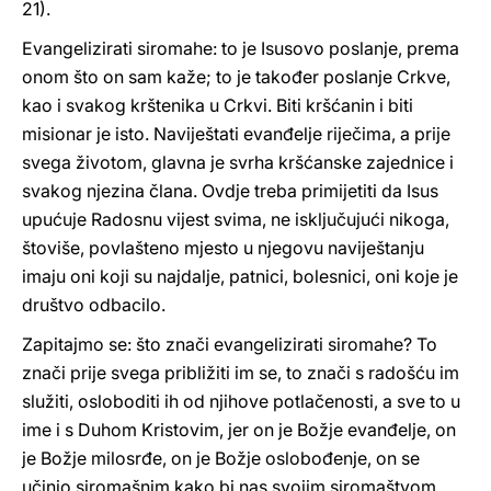
21).
Evangelizirati siromahe: to je Isusovo poslanje, prema
onom što on sam kaže; to je također poslanje Crkve,
kao i svakog krštenika u Crkvi. Biti kršćanin i biti
misionar je isto. Naviještati evanđelje riječima, a prije
svega životom, glavna je svrha kršćanske zajednice i
svakog njezina člana. Ovdje treba primijetiti da Isus
upućuje Radosnu vijest svima, ne isključujući nikoga,
štoviše, povlašteno mjesto u njegovu naviještanju
imaju oni koji su najdalje, patnici, bolesnici, oni koje je
društvo odbacilo.
Zapitajmo se: što znači evangelizirati siromahe? To
znači prije svega približiti im se, to znači s radošću im
služiti, osloboditi ih od njihove potlačenosti, a sve to u
ime i s Duhom Kristovim, jer on je Božje evanđelje, on
je Božje milosrđe, on je Božje oslobođenje, on se
učinio siromašnim kako bi nas svojim siromaštvom