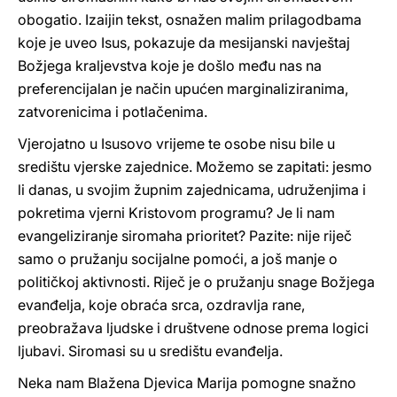
obogatio. Izaijin tekst, osnažen malim prilagodbama
koje je uveo Isus, pokazuje da mesijanski navještaj
Božjega kraljevstva koje je došlo među nas na
preferencijalan je način upućen marginaliziranima,
zatvorenicima i potlačenima.
Vjerojatno u Isusovo vrijeme te osobe nisu bile u
središtu vjerske zajednice. Možemo se zapitati: jesmo
li danas, u svojim župnim zajednicama, udruženjima i
pokretima vjerni Kristovom programu? Je li nam
evangeliziranje siromaha prioritet? Pazite: nije riječ
samo o pružanju socijalne pomoći, a još manje o
političkoj aktivnosti. Riječ je o pružanju snage Božjega
evanđelja, koje obraća srca, ozdravlja rane,
preobražava ljudske i društvene odnose prema logici
ljubavi. Siromasi su u središtu evanđelja.
Neka nam Blažena Djevica Marija pomogne snažno