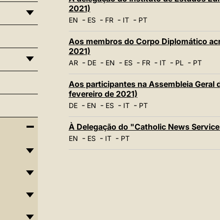
2021)
-
-
-
-
EN
ES
FR
IT
PT
Aos membros do Corpo Diplomático acred
2021)
-
-
-
-
-
-
-
AR
DE
EN
ES
FR
IT
PL
PT
Aos participantes na Assembleia Geral
fevereiro de 2021)
-
-
-
-
DE
EN
ES
IT
PT
À Delegação do "Catholic News Service"
-
-
-
EN
ES
IT
PT