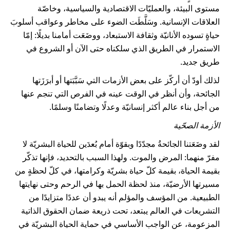
مستوى البيئة، والعمليّات الاقتصادية والسياسية، وخاصّة
العلاقات الإنسانية. وسَلَّطَت الضوء على مخاطر وعواقب أسلوبَ
حياةٍ تسوده الأنانيّة وثقافة الاستبعاد، ووضَعَت أمامنا بديلًا: إمّا
الاستمرار في الطريق الذي سلكناه حتى الآن أو الشروع في
طريق جديد.
لذلك أودّ أن أركّز على بعض الأزمات التي سَبَّبَتها أو أبرَزَتها
الجائحة، وأن أنظر في الوقت عينه في الفرص التي تنجم عنها
من أجل بناء عالم أكثر إنسانيّة وعدلًا وتضامنًا وسلمًا.
الأزمة الصحّية
لقد وضَعَتنا الجائحةُ مجدّدًا وبقوّة أمام بُعدَين للحياة البشريّة لا
مفرّ منهما: المرض والموت. ولهذا السبب بالتحديد، فإنها تذكّر
بقيمة الحياة، بقيمة كلّ حياة بشريّة وكرامتها، في كلّ لحظةٍ من
مسيرتها الأرضيّة، منذ لحظة الحمل بها في الرحم وحتى نهايتها
الطبيعية. من المؤسف والمؤلم أنه يبدو أن عددًا متزايدًا من
التشريعات في العالم يبتعد، تحت ذريعة ضمان الحقوق الذاتية
المزعومة، عن الواجب الأساسي في حماية الحياة البشريّة في