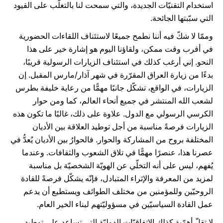
استخدام التقنيّات الجديدة، والتي سمحت لنا بالتغلّب على القيود
التي سبّبتها الجائحة.
وممّا لا شكّ فيه أننا نطمح جميعًا لاستئناف اللقاءات الحضورية
في أقرب وقت ممكن، ولقاؤنا اليوم هو إشارة خير على هذا
النحو. إني أرغب كذلك في استئناف الزيارات الرسولية قريبًا،
بدءًا من زيارة العراق المقرّرة في شهر آذار/مارس المقبل. إن
الزيارات، في الواقع، تشكّل جانبًا مهمًّا من رعاية خليفة بطرس
لشعب الله المنتشر في جميع أنحاء العالم، كما ومن حوار
الكرسي الرسولي مع الدول. علاوة على ذلك، غالبًا ما تكون هذه
الزيارات فرصةً مناسبة من أجل توطيد العلاقة بين الأديان
المختلفة بروح من المشاركة والحوار. فالحوارُ بين الأديان يُعدُّ في
عصرنا هذا، عنصرًا مهمًّا في تلاق الشعوب والثقافات. وعندما
يُفهم، ليس على أنه التخلّي عن الهويّة الشخصيّة بل مناسبة
لمزيد من المعرفة والإثراء المتبادل، فإنّه يشكّل فرصةً للقادة
الروحيّين وللمؤمنين من مختلف الطوائف ويستطيع أن يدعم
عمل القادة السياسيّين في مسؤوليّتهم لبناء الخير العام.
لا تقلّ أهمّية كذلك الاتفاقيّات الدوليّة التي تساعد على توطيد