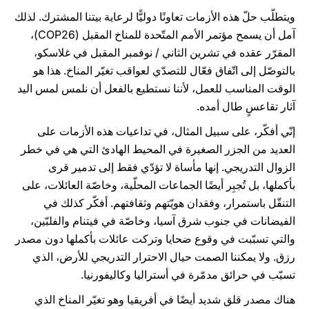
ويتطلّب حلّ هذه الأزمات تعاونًا دوليًّا لرعاية بيتنا المشترك. لذلك
آمل أن يسمح مؤتمر الأمم المتّحدة للمناخ المقبل (COP26)،
المقرّر عقده في تشرين الثاني / نوفمبر المقبل في غلاسكو،
بالتوصّل إلى اتّفاق فعّال للتصدّي لعواقب تغيّر المناخ. هذا هو
الوقت المناسب للعمل، لأننا نستطيع بالفعل أن نلمس لمس اليد
آثار تقاعسٍ طال أمده.
إنّي أفكّر، على سبيل المثال، في تداعيات هذه الأزمات على
العديد من الجزر الصغيرة في المحيط الهادئ التي هي في خطر
الزوال التدريجي. إنها مأساة لا تؤدّي فقط إلى تدمير قرى
بأكملها، بل تُجبِر أيضًا الجماعات المحلّية، وخاصّة العائلات، على
التنقّل باستمرار، وفقدان هويّتهم وثقافتهم. أفكّر كذلك في
الفيضانات في جنوب شرق آسيا، وخاصّة في فيتنام والفلبّين،
والتي تسبّبت في وقوع ضحايا وتركت عائلات بأكملها دون مصدر
رزق. ولا يمكننا الصمت حيال الاحترار التدريجي للأرض، الذي
تسبّب في حرائق مدمّرة في أستراليا وكاليفورنيا.
هناك مصدر قلق شديد أيضًا في أفريقيا وهو تغيّر المناخ الذي