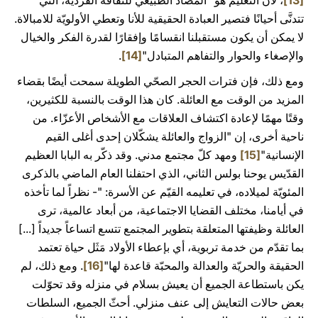
[13]
، لأن التعليم هو "المضاد الطبيعي للثقافة الفرديّة، التي
تتدنَّى أحيانًا فتصير العبادة الحقيقية للأنا وتعطي الأولويّة للامبالاة.
لا يمكن أن يكون مستقبلنا انقسامًا وإفقارًا لقدرة الفكر والخيال
والإصغاء والحوار والتفاهم المتبادل"
[14]
.
ومع ذلك، فإن فترات الحجر الصحّي الطويلة سمحت أيضًا بقضاء
المزيد من الوقت مع العائلة. كان هذا الوقت بالنسبة للكثيرين،
وقتًا مهمًا لإعادة اكتشاف العلاقات مع الأشخاص الأعزّاء. من
ناحية أخرى، إن "الزواج والعائلة يشكّلان إحدى أغلى القيم
الإنسانية"
[15]
ومهد كلّ مجتمع مدني. وقد ذكّر به البابا العظيم
القدّيس يوحنا بولس الثاني، الذي احتفلنا العام الماضي بالذكرى
المئويّة لميلاده، في تعليمه القيّم عن الأسرة: "- نظراً لما تأخذه
في أيامنا، مختلف القضايا الاجتماعية، من أبعاد عالمية، ترى
العائلة وظيفتها المتعلقة بتطوير المجتمع تتسع اتساعاً جديداً [...]
بما تقدّم من خدمة تربوية، أي بإعطاء الأولاد مَثَل حياة تعتمد
الحقيقة والحريّة والعدالة والمحبّة قاعدة لها"
[16]
. ومع ذلك، لم
يكن باستطاعة الجميع أن يعيش بسلام في منزله وقد تحوّلت
بعض حالات التعايش إلى عنف منزلي. أحثّ الجميع، السلطات