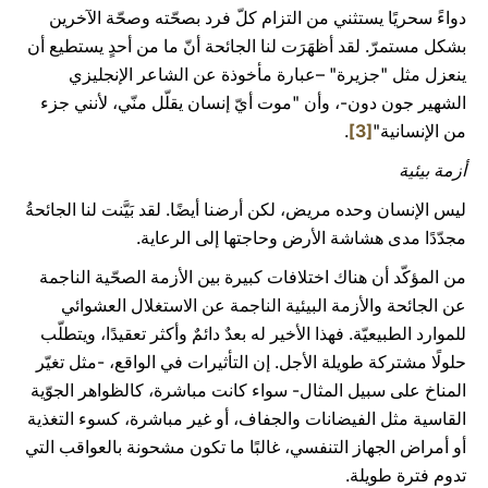
دواءً سحريًا يستثني من التزام كلّ فرد بصحّته وصحّة الآخرين
بشكل مستمرّ. لقد أظهَرَت لنا الجائحة أنّ ما من أحدٍ يستطيع أن
ينعزل مثل "جزيرة" –عبارة مأخوذة عن الشاعر الإنجليزي
الشهير جون دون-، وأن "موت أيّ إنسان يقلّل منّي، لأنني جزء
من الإنسانية"
[3]
.
أزمة بيئية
ليس الإنسان وحده مريض، لكن أرضنا أيضًا. لقد بَيَّنت لنا الجائحةُ
مجدّدًا مدى هشاشة الأرض وحاجتها إلى الرعاية.
من المؤكّد أن هناك اختلافات كبيرة بين الأزمة الصحّية الناجمة
عن الجائحة والأزمة البيئية الناجمة عن الاستغلال العشوائي
للموارد الطبيعيّة. فهذا الأخير له بعدٌ دائمٌ وأكثر تعقيدًا، ويتطلّب
حلولًا مشتركة طويلة الأجل. إن التأثيرات في الواقع، -مثل تغيّر
المناخ على سبيل المثال- سواء كانت مباشرة، كالظواهر الجوّية
القاسية مثل الفيضانات والجفاف، أو غير مباشرة، كسوء التغذية
أو أمراض الجهاز التنفسي، غالبًا ما تكون مشحونة بالعواقب التي
تدوم فترة طويلة.