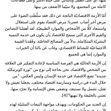
منها، أي على العمل وبالتالي على حياة الأُسَر وعلى قطاعات
كاملة من المجتمع، ولا سيّما الأضعف من بينها.
أمّا الأزمة الاقتصاديّة الناتجة عن ذلك فقد سلّطَتِ الضوءَ على
مرض آخر أصاب عصرنا: مرض اقتصاد يقوم على استغلال
واستبعاد كلًّا من الأشخاص والموارد الطبيعيّة. لقد أهمَلنا التضامنَ
والقيم الأخرى التي تسمح للاقتصاد بأن يكون في خدمة التنمية
البشريّة المتكاملة، بدلاً من المصالح الخاصّة، وفَقَدنا القيمة
الاجتماعيّة للنشاط الاقتصادي، وغاب عن بالنا أن الخيرات
والموارد إنما هي للجميع.
إن الأزمة الحاليّة هي الفرصة المناسبة لإعادة التفكير في العلاقة
بين الشخص والاقتصاد. نحن بحاجة إلى نوع من "ثورة كوبرنيكيّة
جديدة" تضع الاقتصادَ في خدمة الإنسان وليس العكس، "من
خلال البدء في دراسة وممارسة اقتصاد مختلف، يجعلنا نعيش ولا
نقتل، نشمل ولا نستبعد، ونضفي بعض الإنسانية ولا نجرّد منها،
نعتني بالخليقة ولا ننهبها"
[4]
.
إن العديد من الحكومات، وبهدف مواجهة التبعات السلبيّة لهذه
الأزمة، قد خطّطت لمبادرات مختلفة ولتمويل كبير مخصّص.