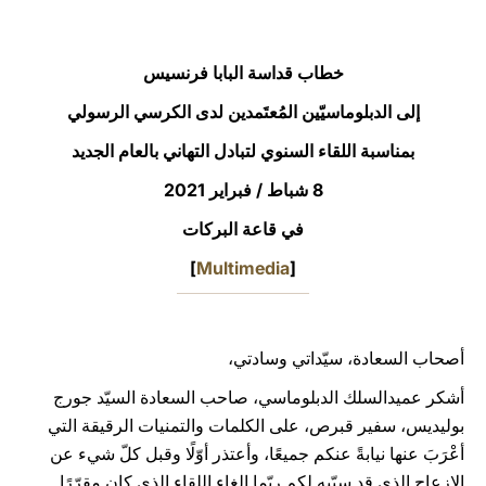
LATINE
خطاب قداسة البابا فرنسيس
إلى الدبلوماسيّين المُعتَمدين لدى الكرسي الرسولي
بمناسبة اللقاء السنوي لتبادل التهاني بالعام الجديد
8 شباط / فبراير 2021
في قاعة البركات
]
Multimedia
[
أصحاب السعادة، سيّداتي وسادتي،
أشكر عميدالسلك الدبلوماسي، صاحب السعادة السيّد جورج
بوليديس، سفير قبرص، على الكلمات والتمنيات الرقيقة التي
أعْرَبَ عنها نيابةً عنكم جميعًا، وأعتذر أوّلًا وقبل كلّ شيء عن
الإزعاج الذي قد سبّبه لكم ربّما إلغاء اللقاء الذي كان مقرّرًا