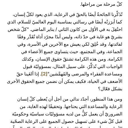
كلّ مرحلة من مراحلها.
تُذَكِّرنا الجائحةُ أيضًا بالحقّ في الرعاية، الذي يعود لكلّ إنسان،
كما أبرَزتُه أيضًا في رسالتي بمناسبة اليوم العالميّ للسلام، الذي
احتُفِلَ به في الأوّل من كانون الثاني / يناير الماضي. "كلّ شخص
بشريّ هو غاية في حدّ ذاته، وليس أبدًا مجرّد أداة تُقَدَّر وفقًا
لفائدتها، وقد خُلِقَ لكي يعيش مع الآخرين في الأسرة، وفي
الجماعة، وفي المجتمع، حيث يتساوى جميع الأعضاء في
الكرامة. ومن هذه الكرامة تشتقّ حقوق الإنسان، وكذلك
الواجبات التي تُذكِّرُ، على سبيل المثال، بمسؤوليّة قبول
ومساعدة الفقراء والمرضى والمُهمَّشين"
[2]
. إذا ألغَينا حقّ
الأضعف في الحياة، فكيف يمكن أن نضمن جميع الحقوق الأخرى
بشكل فعّال؟
ومن هذا المنظور، أجدّد ندائي من أجل أن يُعطى كلّ إنسان
الرعاية والمساعدة التي يحتاجها. وتحقيقًا لهذه الغاية، من
الضروريّ أن يعمل كلُّ من لديه مسؤوليّات سياسيّة وحكوميّة
قبل كلّ شيء على تسهيل حصول الجميع على الرعاية الصحّية