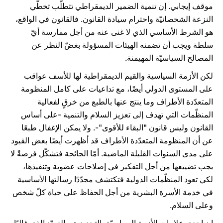
موقف إيجابي. إن تنمية الضمير الديمقراطي تتطلّب تخطّي
النزعة الشخصانيّة واحترام سيادة القانون. فالقانون في الواقع،
هو الشرط الأساسي الذي لا غنى عنه من أجل ممارسة أيّ
سلطة ويجب أن تضمنه الهيئات المسؤولة بغضّ النظر عن
المصالح السياسيّة المهيمنة.
لكن الأزمة السياسية والقيم الديمقراطية لها للأسف عواقب
على المستوى الدولي أيضًا، مع تداعيات على كامل المنظومة
المتعدّدة الأطراف وما ينتج عنها بالطبع من خرقٍ لفعالية
المنظّمات التي تهدف إلى تعزيز السلام والتنمية -على أساس
القانون وليس قانون "البقاء للأقوى"-. ولا يمكن الإغفال طبعًا
عن أن المنظومة المتعدّدة الأطراف قد أظهرت أيضًا بعض القيود
على مدى السنوات القليلة الماضية. أمّا الجائحة فتشكّل فرصةً لا
يجب تضييعها من أجل التفكير في إصلاحات عضوية وتنفيذها،
لكي تعود المنظّمات الدولية فتكتشف مجدّدًا رسالتها الأساسية
في خدمة الأسرة البشرية من أجل الحفاظ على حياة كلّ شخص
وعلى السلام.