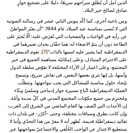
الذين آمل أن يُطلق سراحهم سريعًا، دليلًا على تشجيعِ حوارٍ
صادق لصالح خير البلاد.
ومن ناحية أخرى، كما أكّد بيوس الثاني عشر في رسالته الصوتية
التي لا تُنسى بمناسبة عيد الميلاد عام 1944: "أن يعبّر المواطنُ
عن رأيه في الواجبات والتضحيات التي تُفرَض عليه؛ ألّا يُجبَرَ على
الطاعة دون أن يتمّ الاصغاء له: هما حقّان يجدان تعبيرهما في
الديمقراطية كما يشير عليه اسمها بالذات"
[7]
. تقوم الديمقراطية
على الاحترام المتبادل، وعلى إمكانيّة مساهمة الجميع في خير
المجتمع، وعلى اعتبار أن الآراء المختلفة لا تقوّض سلطة الدول
وأمنها، بل إنها تثري بعضها البعض، في نقاش صريح، وتسمح
بإيجاد حلول مناسبة للمشاكل التي يجب مواجهتها. وتتطلّب
العمليّة الديمقراطية اتّباع مسيرة حوار إدماجي وسلميّ وبنّاء
ومُحترِم بين جميع مكوّنات المجتمع المدني في كلّ مدينة وأمّة.
إن الأحداث التي اتّصف بها العام الماضي من الشرق إلى الغرب،
وإن كانت بطرق وسياقات مختلفة، وحتى -أكرّر- في بلدان ذات
تقاليد ديمقراطيّة قديمة، تُظهِر أنه لا مفرّ من هذا التحدّي وأننا لا
نستطيع الاعتذار عن الواجب الخُلُقي والاجتماعيّ بمواجهتها عبر