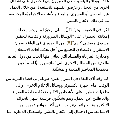
هكذا، وبدافع اليأس، سعى الكثيرون إلى الحصول على أشكال
أخرى من الدخل، وعرّضوا أنفسهم للاستغلال من خلال العمل
غير القانوني أو القسري، والبغاء والأنشطة الإجراميّة المختلفة،
بما في ذلك الاتّجار بالبشر.
لكن في الحقيقة، يحقّ لكلّ إنسان –يحقّ له- ويجب إعطائه
إمكانيّة الحصول على "الوسائل الضروريّة والكافية لتحقيق
مستوى معيشي كريم"
[5]
. من الضروري في الواقع ضمان
الاستقرار الاقتصادي للجميع من أجل تجنّب آفات الاستغلال
ومحاربة المراباة والفساد التي يعاني منها العديد من دول العالم،
والعديد من المظالم الأخرى التي تُمارَس يوميًّا أمام أعين
مجتمعنا المعاصر المتعبة والمشتّتة.
كما وقد أدّى البقاء في المنزل لفترة طويلة إلى قضاء المزيد من
الوقت أمام أجهزة الكمبيوتر ووسائل الإعلام الأخرى، وإلى
تداعيات خطيرة على الأشخاص الأكثر ضعفًا، وخاصّة الفقراء
والعاطلين عن العمل. وهم يشكّلون فريسة أسهل للجرائم
الإلكترونية - جرائم الإنترنت - في أكثر جوانبها تجريدًا من
الإنسانية: من الاحتيال إلى الاتّجار بالبشر، واستغلال الدعارة، بما