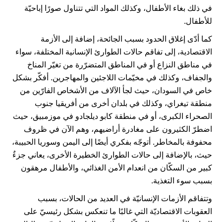
في ذلك بغاء الأطفال، وكذلك المواد التي تتناول صورًا إباحيّة
للأطفال.
كما أدّى إغلاق الحدود بسبب الجائحة، إضافة إلى الأزمة
الاقتصادية، إلى تفاقم حالات الطوارئ الإنسانية المختلفة، سواء
في مناطق النزاع أو في المناطق المتضرّرة من تغيّر المناخ
والجفاف، وكذلك في مخيّمات اللاجئين والمهاجرين. أفكّر بشكل
خاص في السودان، حيث لجأ الآلاف من الأشخاص الفارّين من
منطقة تيغراي، وكذلك في بلدان أخرى من أفريقيا جنوب
الصحراء الكبرى، أو في منطقة كابو ديلجادو في موزمبيق، حيث
اضطرّ الكثيرون على مغادرة أراضيهم، وهم الآن في ظروف
محفوفة بالمخاطر. أتوجّه بفكري أيضًا إلى اليمن وسوريا الحبيبة،
حيث، بالإضافة إلى حالات الطوارئ الخطيرة الأخرى، يعاني جزءٌ
كبير من السكّان من انعدام الأمن الغذائي، والأطفال مرهقون
بسبب سوء التغذية.
وتتفاقم الأزمات الإنسانيّة في العديد من الحالات، بسبب
العقوبات الاقتصاديّة التي غالبًا ما تنعكس بشكل رئيسيّ على