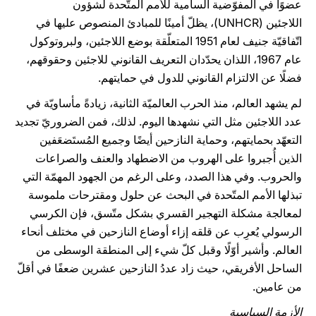
عضوًا في المفوّضية السامية للأمم المتّحدة لشؤون
اللاجئين (UNHCR)، يظلّ أمينًا للمبادئ المنصوص عليها في
اتّفاقيّة جنيف لعام 1951 المتعلّقة بوضع اللاجئين، ولبروتوكول
عام 1967، اللذان يحدّدان التعريف القانوني للاجئين وحقوقهم،
فضلًا عن الالتزام القانوني للدول في حمايتهم.
لم يشهد العالم، منذ الحرب العالميّة الثانية، زيادةً مأساويّة في
عدد اللاجئين مثل التي نشهدها اليوم. لذلك، فمن الضروريّ تجديد
التعهّد بحمايتهم، وحماية النازحين أيضًا وجميع المُستَضعَفين
الذين أُجبروا على الهروب من الاضطهاد والعنف والصراعات
والحروب. وفي هذا الصدد، وعلى الرغم من الجهود المهمّة التي
تبذلها الأمم المتّحدة في البحث عن حلول ومقترحات ملموسة
لمعالجة مشكلة التهجير القسري بشكل متّسق، فإن الكرسي
الرسولي يُعرِب عن قلقه إزاء أوضاع النازحين في مختلف أنحاء
العالم. وأشير أوّلًا وقبل كلّ شيء إلى المنطقة الوسطى من
الساحل الأفريقي، حيث زاد عددُ النازحين عشرين ضعفًا في أقلّ
من عامين.
الأزمة السياسية