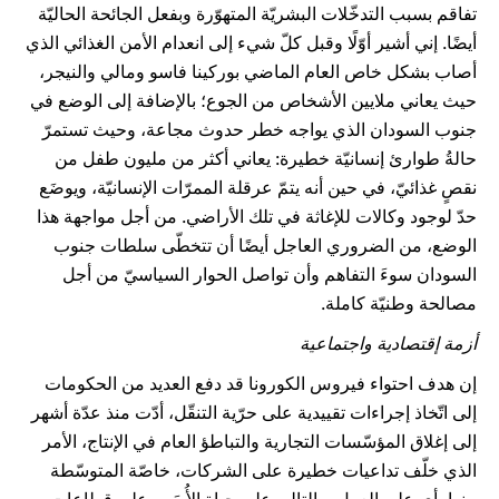
تفاقم بسبب التدخّلات البشريّة المتهوّرة وبفعل الجائحة الحاليّة
أيضًا. إني أشير أوّلًا وقبل كلّ شيء إلى انعدام الأمن الغذائي الذي
أصاب بشكل خاص العام الماضي بوركينا فاسو ومالي والنيجر،
حيث يعاني ملايين الأشخاص من الجوع؛ بالإضافة إلى الوضع في
جنوب السودان الذي يواجه خطر حدوث مجاعة، وحيث تستمرّ
حالةُ طوارئ إنسانيّة خطيرة: يعاني أكثر من مليون طفل من
نقصٍ غذائيّ، في حين أنه يتمّ عرقلة الممرّات الإنسانيّة، ويوضَع
حدّ لوجود وكالات للإغاثة في تلك الأراضي. من أجل مواجهة هذا
الوضع، من الضروري العاجل أيضًا أن تتخطّى سلطات جنوب
السودان سوءَ التفاهم وأن تواصل الحوار السياسيّ من أجل
مصالحة وطنيّة كاملة.
أزمة إقتصادية واجتماعية
إن هدف احتواء فيروس الكورونا قد دفع العديد من الحكومات
إلى اتّخاذ إجراءات تقييدية على حرّية التنقّل، أدّت منذ عدّة أشهر
إلى إغلاق المؤسّسات التجارية والتباطؤ العام في الإنتاج، الأمر
الذي خلّف تداعيات خطيرة على الشركات، خاصّة المتوسّطة