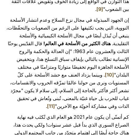
هذا التوازن في الواقع إلى زيادة الخوف وتقويض علاقات الثقة
بين الشعوب"
[9]
.
إن الجهود المبذولة في مجال نزع السلاح وعدم انتشار الأسلحة
النووية، التي يجب تكثيفها على الرغم من الصعوبات والتحفّظات،
ينبغي أن تُبذَل أيضًا في مجال الأسلحة الكيميائية والأسلحة
التقليدية.
هناك الكثير من الأسلحة في العالم!
قال القدّيس يوحنّا
الثالث والعشرون عام 1963: "إن العدالة والحكمة والروح
الإنسانية تطالب بالتالي بإيقاف سباق التسلح هذا، وبتخفيض
الأسلحة الجاهزة اليوم تخفيضًا متوازيًا ومتزامنًا في مختلف
البلدان"
[10]
. وبينما يزداد العنف مع حشد الأسلحة على كلّ
المستويات ونرى من حولنا عالمًا تمزّقه الحروب والانقسامات،
نشعر أكثر فأكثر بالحاجة إلى السلام، إلى سلام لا يكون "مجرّد
غياب للحرب بل حياة غنيّة بالمعنى، تُبنى وتُعاش في تحقيق
الذات وفي مشاركة أخويّة مع الآخرين"
[11]
.
كم أتمنّى أن يكون عام 2021 هو العام الذي تُكتَب فيه نهاية
الصراع السوري الذي بدأ قبل عشر سنوات! ولكي يحدث هذا،
هناك حاجة أيضًا إلى اهتمام متجدّد من جانب المجتمع الدولي