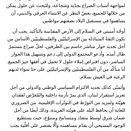
لمواجهة أسباب الصراع بجدّية وشجاعة، وللبحث عن حلول يمكن
من خلالها للجميع، بغضّ النظر عن الانتماء العرقي والديني، أن
يساهموا في مستقبل البلاد بصفتهم مواطنين.
أوجّه أمنيتي في السلام إلى الأرض المقدّسة بالتأكيد. يجب أن
تكون الثقةُ المتبادلة بين الإسرائيليّين والفلسطينيّين الأساسَ من
أجل تجديد حوار مباشر حاسم بين الطرفين، لحلّ صراع مستمرّ
طال أمده. وأدعو المجتمع الدولي إلى دعم وتسهيل هذا الحوار
المباشر، دون افتراض إملاء حلول لا تحمل في أفقها خيرَ الجميع.
أنا متأكّد من أن الفلسطينيّين والإسرائيليّين على حدّ سواء لديهم
الرغبة في العيش بسلام.
وأتمنّى كذلك تجديد الالتزام السياسي الوطني والدولي من أجل
تعزيز استقرار لبنان، الذي يمرّ بأزمة داخلية والمُعرَّض لفقدان
هويّته ولمزيد من التورّط في التوتّرات الإقليمية. من الضروري
للغاية أن يحافظ البلد على هويّته الفريدة، وذلك أيضًا من أجل
ضمان شرق أوسط متعدّد ومتسامح ومتنوّع، حيث يستطيع
الوجود المسيحي أن يقدّم مساهمته وألّا يقتصر على أقلّية يجب