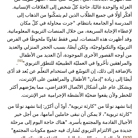
العزلة والوحدة غالبًا، حاجةَ كلّ شخص إلى العلاقات الإنسانية.
أفكّر أوّلًا في جميع الطلّاب الذين لم يتمكّنوا من الذهاب إلى
المدرسة أو الجامعة بانتظام. "جرت محاولة في كلّ مكان
لإعطاء الإجابة السريعة، من خلال المنصات التربوية المعلوماتية.
وقد أظهرت هذه المنصات، ليس فقط تفاوتًا ملحوظًا في الفرص
التربويّة والتكنولوجيّة، ولكن أيضًا، بسبب الحجر المنزلي والعديد
من أوجه القصور الأخرى الموجودة، أنّ العديد من الأطفال
[12]
والمراهقين تأخّروا في العمليّة الطبيعيّة للتطوّر التربوي"
.
بالإضافة إلى ذلك، إن التوسّع في استخدام التعلّم عن بُعد قد أدّى
أيضًا إلى زيادة "إدمان" الأطفال والمراهقين على الإنترنت،
وبشكل عام على أشكال الاتّصال الافتراضي، مما يعرّضهم أكثر
للخطر ولأن يقعوا ضحيّة الأنشطة الإجرامية عبر الإنترنت.
إننا نشهد نوعًا من "كارثة تربوية". أودّ أن أكرّر: إننا نشهد نوعًا من
"كارثة تربوية"، لا يمكن أن نبقى خاملين أمامها، من أجل خير
الأجيال القادمة والمجتمع بأسره. "هناك حاجة اليوم إلى مرحلة
جديدة من الالتزام التربوي تُشارك فيه جميع مكونات المجتمع"