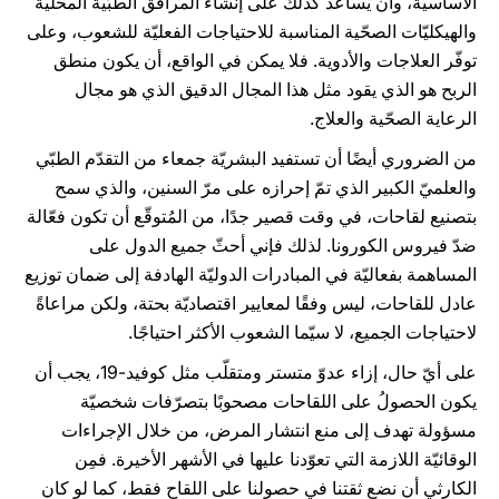
الأساسية، وأن يساعد كذلك على إنشاء المرافق الطبّية المحلّية
والهيكليّات الصحّية المناسبة للاحتياجات الفعليّة للشعوب، وعلى
توفّر العلاجات والأدوية. فلا يمكن في الواقع، أن يكون منطق
الربح هو الذي يقود مثل هذا المجال الدقيق الذي هو مجال
الرعاية الصحّية والعلاج.
من الضروري أيضًا أن تستفيد البشريّة جمعاء من التقدّم الطبّي
والعلميّ الكبير الذي تمّ إحرازه على مرّ السنين، والذي سمح
بتصنيع لقاحات، في وقت قصير جدًا، من المُتوقّع أن تكون فعّالة
ضدّ فيروس الكورونا. لذلك فإني أحثّ جميع الدول على
المساهمة بفعاليّة في المبادرات الدوليّة الهادفة إلى ضمان توزيع
عادل للقاحات، ليس وفقًا لمعايير اقتصاديّة بحتة، ولكن مراعاةً
لاحتياجات الجميع، لا سيّما الشعوب الأكثر احتياجًا.
على أيّ حال، إزاء عدوّ متستر ومتقلّب مثل كوفيد-19، يجب أن
يكون الحصولُ على اللقاحات مصحوبًا بتصرّفات شخصيّة
مسؤولة تهدف إلى منع انتشار المرض، من خلال الإجراءات
الوقائيّة اللازمة التي تعوّدنا عليها في الأشهر الأخيرة. فمِن
الكارثي أن نضع ثقتنا في حصولنا على اللقاح فقط، كما لو كان