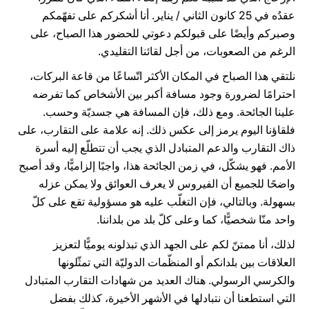
عقدُه في 25 كانون الثاني / يناير. أنا أشكركم على تفهّمكم
وصبركم وأيضًا على قبولكم دعوتي للحضور هذا الصباح، على
الرغم من الصعوبات، من أجل لقائنا التقليدي.
نلتقي هذا الصباح في المكان الأكثر اتّساعًا من قاعة البركات،
احترامًا لضرورة وجود مسافة أكبر بين الأشخاص كما تفرضه
علينا الجائحة. ومع ذلك، فإن المسافة هي جسديّة وحسب.
فلقاؤنا اليوم يرمز إلى عكس ذلك. إنه علامة على التقارب، على
ذاك التقارب والدعم المتبادل الذي يجب أن تتطلّع إليه أسرة
الأمم. فهو يشكّل، في زمن الجائحة هذا، واجبًا إلزاميًّا، وقد أصبح
واضحًا للجميع أن الفيروس لا يعرف العوائق ولا يمكن عزله
بسهولة. وبالتالي، فإن التغلّب عليه هو مسؤولية تقع على كلّ
واحد منّا شخصيًّا، كما وعلى كلّ بلد من بلداننا.
لذلك، أنا ممتنّ لكم على الجهد الذي تبذلونه يوميًّا لتعزيز
العلاقات بين بلدانكم أو المنظّمات الدوليّة التي تمثّلونها
والكرسي الرسولي. هناك العديد من شهادات التقارب المتبادل
التي استطعنا أن نتبادلها في الأشهر الأخيرة، كذلك بفضل