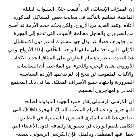
إن الممرّات الإنسانيّة، التي أُقيمت خلال السنوات القليلة
الماضية، تساهم بالتأكيد في معالجة بعض المشاكل المذكورة
أعلاه، وتنقذ العديد من الأرواح. ولكن بحكم حجم الأزمة قد أصبح
من الضروري والعاجل معالجة الأسباب التي تدفع إلى الهجرة
من جذورها، فضلًا عن بذل جهد مشترك لدعم دول الاستقبال
الأوّلي، التي تأخذ على عاتقها الواجب الخُلُقي بإنقاذ الأرواح. وفي
هذا الصدد، ننتظر باهتمام التفاوض على الميثاق الجديد للاتّحاد
الأوروبي بشأن الهجرة واللجوء، مع الملاحظة أن السياسات
والآليات الملموسة لن تنجح إذا لم تدعمها الإرادة السياسية
الضرورية واجتهاد جميع الأطراف المعنيّة، بما في ذلك المجتمع
المدني والمهاجرون أنفسهم.
إن الكرسي الرسولي يقدّر جميع الجهود المبذولة لصالح
المهاجرين ويدعم التزام المنظّمة الدوليّة للهجرة (IOM)، التي
تصادف هذا العام الذكرى السبعون لتأسيسها، في التطبيق
الكامل للقيم الواردة في دستورها ولثقافة الدول الأعضاء التي
تعمل فيها المنظّمة. وبالمثل، فإن الكرسي الرسولي، بصفته