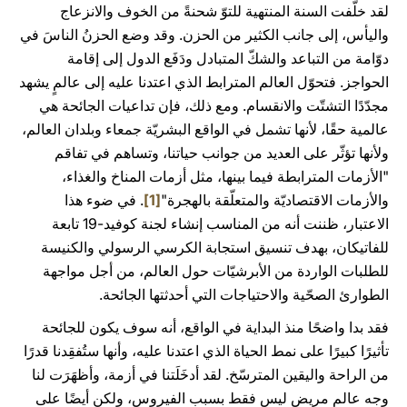
لقد خلّفت السنة المنتهية للتوّ شحنةً من الخوف والانزعاج
واليأس، إلى جانب الكثير من الحزن. وقد وضع الحزنُ الناسَ في
دوّامة من التباعد والشكّ المتبادل ودَفَع الدول إلى إقامة
الحواجز. فتحوّل العالم المترابط الذي اعتدنا عليه إلى عالمٍ يشهد
مجدّدًا التشتّت والانقسام. ومع ذلك، فإن تداعيات الجائحة هي
عالمية حقًا، لأنها تشمل في الواقع البشريّة جمعاء وبلدان العالم،
ولأنها تؤثّر على العديد من جوانب حياتنا، وتساهم في تفاقم
"الأزمات المترابطة فيما بينها، مثل أزمات المناخ والغذاء،
والأزمات الاقتصاديّة والمتعلّقة بالهجرة"
[1]
. في ضوء هذا
الاعتبار، ظننت أنه من المناسب إنشاء لجنة كوفيد-19 تابعة
للفاتيكان، بهدف تنسيق استجابة الكرسي الرسولي والكنيسة
للطلبات الواردة من الأبرشيّات حول العالم، من أجل مواجهة
الطوارئ الصحّية والاحتياجات التي أحدثتها الجائحة.
فقد بدا واضحًا منذ البداية في الواقع، أنه سوف يكون للجائحة
تأثيرًا كبيرًا على نمط الحياة الذي اعتدنا عليه، وأنها ستُفقِدنا قدرًا
من الراحة واليقين المترسّخ. لقد أدخَلَتنا في أزمة، وأظهَرَت لنا
وجه عالمٍ مريض ليس فقط بسبب الفيروس، ولكن أيضًا على