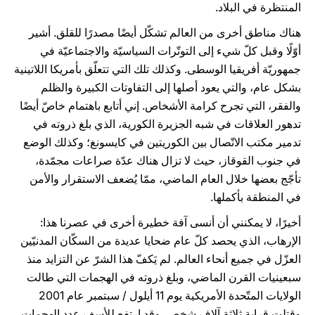
المنتظرة في البلاد.
هناك مناطق أخرى من العالم تشكّل أيضًا مصدرًا للقلق. أشير
أوّلًا وقبل كلّ شيء إلى التوتّرات السياسيّة والاجتماعيّة في
جمهوريّة أفريقيا الوسطى. وكذلك تلك التي تتعلّق بأمريكا اللاتينية
بشكل عام، والتي يعود أصلها إلى التفاوتات الكبيرة والظلم
والفقر، التي تجرح كرامة الأشخاص. إني أتابع باهتمام خاصّ أيضًا
تدهور العلاقات في شبه الجزيرة الكورية، الذي بلغ ذروته في
تدمير مكتب الاتّصال بين الكوريتين في كايسونغ؛ وكذلك الوضع
في جنوب القوقاز، حيث لا تزال هناك عدّة صراعات مجمّدة،
تأجّج بعضها خلال العام الماضي، ممّا يُضعف الاستقرار والأمن
في المنطقة بأكملها.
أخيرًا، لا يمكنني أن أنسى آفة خطيرة أخرى في عصرنا هذا:
الإرهاب، الذي يحصد كلّ عام ضحايا عديدة من السكّان المدنيّين
العزّل في جميع أنحاء العالم. لم يَكفّ هذا الشرّ عن التزايد منذ
سبعينيات القرن الماضي، وبلغ ذروته في الهجمات التي طالت
الولايات المتّحدة الأمريكية يوم 11 أيلول / سبتمبر عام 2001
وقتلت قرابة ثلاثة آلاف شخص. وقد ارتفع للأسف عدد الهجمات