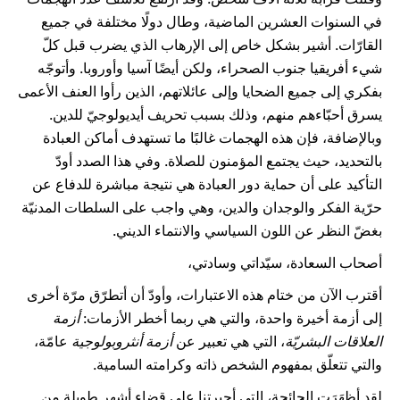
في السنوات العشرين الماضية، وطال دولًا مختلفة في جميع
القارّات. أشير بشكل خاص إلى الإرهاب الذي يضرب قبل كلّ
شيء أفريقيا جنوب الصحراء، ولكن أيضًا آسيا وأوروبا. وأتوجّه
بفكري إلى جميع الضحايا وإلى عائلاتهم، الذين رأوا العنف الأعمى
يسرق أحبّاءهم منهم، وذلك بسبب تحريف أيديولوجيّ للدين.
وبالإضافة، فإن هذه الهجمات غالبًا ما تستهدف أماكن العبادة
بالتحديد، حيث يجتمع المؤمنون للصلاة. وفي هذا الصدد أودّ
التأكيد على أن حماية دور العبادة هي نتيجة مباشرة للدفاع عن
حرّية الفكر والوجدان والدين، وهي واجب على السلطات المدنيّة
بغضّ النظر عن اللون السياسي والانتماء الديني.
أصحاب السعادة، سيّداتي وسادتي،
أقترب الآن من ختام هذه الاعتبارات، وأودّ أن أتطرّق مرّة أخرى
إلى أزمة أخيرة واحدة، والتي هي ربما أخطر الأزمات:
أزمة
العلاقات البشريّة
، التي هي تعبير عن
أزمة أنثروبولوجية
عامّة،
والتي تتعلّق بمفهوم الشخص ذاته وكرامته السامية.
لقد أظهَرَت الجائحة، التي أجبرتنا على قضاء أشهر طويلة من