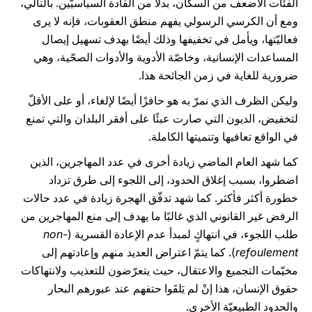
الفئات الأضعف من السكّان، بدلًا من القادة السياسيّين. بالتالي،
ومع أن الكرسي الرسولي يفهم منطق العقوبات، فإنه لا يرى
فعاليّتها، ويأمل في تخفيفها وذلك أيضًا بهدف تسهيل إيصال
المساعدات الإنسانية، وخاصّة الأدوية والأدوات الصحّية، وهي
ضرورية للغاية في زمن الجائحة هذا.
وليكن الظرف الذي نمرّ به هو حافزًا أيضًا لإلغاء، أو على الأقلّ
لتخفيض، الديون التي صارت عبئًا على أفقر البلدان والتي تمنع
في الواقع تعافيها وتنميتها الكاملة.
كما شهد العام الماضي زيادة أخرى في عدد المهاجرين، الذين
اضطروا، بسبب إغلاق الحدود، إلى اللجوء إلى طرق تزداد
خطورة أكثر فأكثر. كما شهد تدفّق الهجرة زيادة في عدد حالات
الرفض غير القانوني الذي غالبًا ما يهدف إلى منع المهاجرين من
طلب اللجوء، في انتهاكٍ لمبدأ عدم الإعادة القسرية (
non-
refoulement
). كما يتمّ اعتراض العديد منهم وإعادتهم إلى
مخيّمات التجميع والاعتقال، حيث يتعرّضون للتعذيب ولانتهاكات
حقوق الإنسان، هذا إنْ لم يَلقَوا حتفهم عند عبورهم البحار
والحدود الطبيعيّة الأخرى.