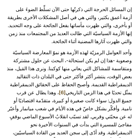
إن المسائل الحرجة التي ذكرتُها حتى الآن تسلِّط الضوءَ على
أزمة أعمق بكثير، والتي هي في أصل المشكلات الأخرى بطريقة
أو بأخرى، والتي ظهرت مأساتها بفعل الجائحة على وجه التحديد.
إنها الأزمة السياسيّة التي طالت العديدَ من المجتمعات منذ زمن
والتي ظهرت آثارها المضنية أثناء الجائحة.
وأحد العوامل الرمزيّة لهذه الأزمة هو نموّ المعارضة السياسيّة
وصعوبة -هذا إن لم يكن استحالة-، البحث عن حلول مشتركة
ومتقاسمة للمشاكل التي يعاني منها كوكبنا. ونرى هذا المَيل، منذ
بعض الوقت، ينتشر أكثر فأكثر حتى في البلدان ذات التقاليد
الديمقراطية القديمة. وأصبح الحفاظ على الحقائق الديمقراطية
يمثّل تحديًا في هذا الزمن التاريخي
[6]
، وهذا يطال عن قرب
جميعَ الدول: سواء كانت صغيرة أو كبيرة، متقدّمة اقتصاديًا أو
نامية. وأفكّر بشكل خاصّ في هذه الأيام في شعب ميانمار وأعبّر
له عن محبّتي وقربي. لقد تسبّب انقلابُ الأسبوع الماضي بوقفٍ
مفاجئ للمسيرة التي بدأت في السنوات الأخيرة نحو
الديمقراطية. وقد أدّى إلى سجن العديد من القادة السياسيّين،