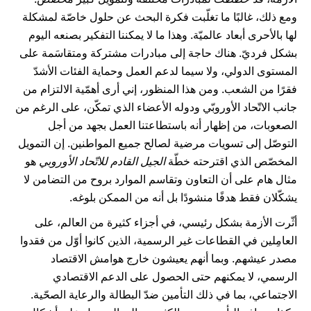
ومع ذلك، غالبًا ما تغلّبت فكرة البحث عن حلول خاصّة لمشكلة
لها بالأحرى أبعاد عالميّة. وهذا ما لا يمكننا التفكير بصنعه اليوم
بشكل فرديّ. هناك حاجة إلى مبادرات مشتركة ومتقاسَمة على
المستوى الدولي، ولا سيما لدعم العمل وحماية الفئات الأشدّ
فقرًا من الشعب. ومن هذا المنظور، إني أرى أهمّية الالتزام من
جانب الاتّحاد الأوروبّي ودوله الأعضاء الذي تمكّن، على الرغم من
الصعوبات، من إظهار أنه باستطاعتنا العمل بجهد من أجل
التوصّل إلى تسويات مرضية لصالح جميع المواطنين. إن التمويل
المخصّص الذي اقترحته خطّة
الجيل القادم للاتّحاد الأوروبي
هو
مثال هام على أن التعاون وتقاسم الموارد بروح من التضامن لا
يشكّلان فقط هدفًا منشودًا بل أنه من الممكن بلوغه.
أثّرت الأزمة بشكل رئيسي، في أجزاء كثيرة من العالم، على
العامِلين في القطاعات غير الرسمية، الذين كانوا أوّل من فقدوا
مصدر عيشهم. وبما أنهم يعيشون خارج هوامش الاقتصاد
الرسمي، لا يمكنهم حتى الحصول على الدعم الاقتصادي
الاجتماعي، بما في ذلك التأمين ضدّ البطالة والرعاية الصحّية.