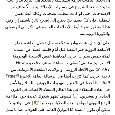
إن إحدى علامات الأزمة السياسيّة بالتحديد هي التردّد الذي غالبًا
ما يحدث عند الشروع في مسارات الإصلاح. يجب ألّا نخاف من
الإصلاحات، حتى لو كانت تتطلّب تضحيات وغالبًا أيضًا تغييرًا
للعقلية. فإن كلّ جسم حيّ يحتاج إلى إصلاح ذاتيّ باستمرار، وفي
هذا المنظور تندرج أيضًا الإصلاحات القائمة في الكرسي الرسولي
والكوريا الرومانية.
على أيّ حال، هناك بوادر مشجّعة، مثل دخول معاهدة حظر
الأسلحة النووية حيز التنفيذ قبل أيام قليلة، فضلًا عن التمديد،
لمدّة خمس سنوات أخرى، لمعاهدة خفض الأسلحة الهجوميّة
الاستراتيجية (التي تُسمّى ب معاهدة
ستارت الجديدة
New
START
) بين الاتّحاد الروسي والولايات المتّحدة الأمريكية. من
ناحية أخرى، كما كرّرت أيضًا في الرسالة العامّة الأخيرة
Fratelli
tutti
، "إذا أخذنا في الاعتبار التهديدات الجوهرية للسلام وللأمن
في أبعاده المتعدّدة في هذا العالم المتعدّد الأقطاب في القرن
الحادي والعشرين، [...] فسوف تظهر شكوك عديدة حول ملاءمة
الردع النووي لمواجهة هذه التحدّيات بفعالية"
[8]
. في الواقع، لا
يمكن أن يكون "مستدامًا التوازنُ القائم على الخوف، عندما يميل