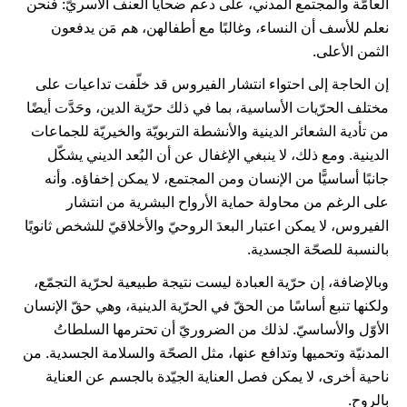
العامّة والمجتمع المدني، على دعم ضحايا العنف الأسريّ: فنحن
نعلم للأسف أن النساء، وغالبًا مع أطفالهن، هم مَن يدفعون
الثمن الأعلى.
إن الحاجة إلى احتواء انتشار الفيروس قد خلّفت تداعيات على
مختلف الحرّيات الأساسية، بما في ذلك حرّية الدين، وحَدَّت أيضًا
من تأدية الشعائر الدينية والأنشطة التربويّة والخيريّة للجماعات
الدينية. ومع ذلك، لا ينبغي الإغفال عن أن البُعد الديني يشكّل
جانبًا أساسيًّا من الإنسان ومن المجتمع، لا يمكن إخفاؤه. وأنه
على الرغم من محاولة حماية الأرواح البشرية من انتشار
الفيروس، لا يمكن اعتبار البعدَ الروحيّ والأخلاقيّ للشخص ثانويًا
بالنسبة للصحّة الجسدية.
وبالإضافة، إن حرّية العبادة ليست نتيجة طبيعية لحرّية التجمّع،
ولكنها تنبع أساسًا من الحقّ في الحرّية الدينية، وهي حقّ الإنسان
الأوّل والأساسيّ. لذلك من الضروريّ أن تحترمها السلطاتُ
المدنيّة وتحميها وتدافع عنها، مثل الصحّة والسلامة الجسدية. من
ناحية أخرى، لا يمكن فصل العناية الجيّدة بالجسم عن العناية
بالروح.