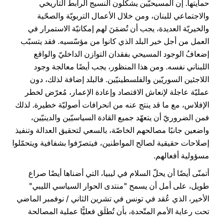
حمايتها. إن المسيحيّين يشكّلون النسيج الرابط التاريخي
والاجتماعي للبنان، ومن خلال الأعمال التربويّة والصحّية
والخيريّة العديدة، يجب أن تُضمَنَ لهم إمكانيّة الاستمرار في
العمل من أجل خير البلد الذي كانوا من مؤسّسيه. فقد يتسبّب
إضعافُ الوجود المسيحي بفقدان التوازن الداخليّ والواقع
اللبناني نفسه. ومن هذا المنظور، يجب أيضًا معالجة وجود
اللاجئين السوريّين والفلسطينيّين. فالبلد إضافة لذلك، دون
عمليّة عاجلة لإنعاش الاقتصاد وإعادة الإعمار، مُعرّض لخطر
الإفلاس، مع ما قد ينتج عنه من انحرافات أصوليّة خطيرة. لذلك
فمن الضروريّ أن يتعهّد جميع القادة السياسيّين والدينيّين،
واضعين جانبًا مصالحهم الخاصّة، بالسعي لتحقيق العدالة وتنفيذ
إصلاحات حقيقية لصالح المواطنين، فيتصرّفوا بشفافية ويتحمّلوا
مسؤولية أفعالهم.
أتمنّى أيضًا أن يحلّ السلام في ليبيا، التي أضناها أيضًا صراع
طويل، على أمل أن يسمح "منتدى الحوار السياسي الليبي"
الأخير، الذي عُقد في تونس في تشرين الثاني / نوفمبر الماضي
تحت رعاية الأمم المتّحدة، بأن تُطلَق فعليًّا عملية المصالحة