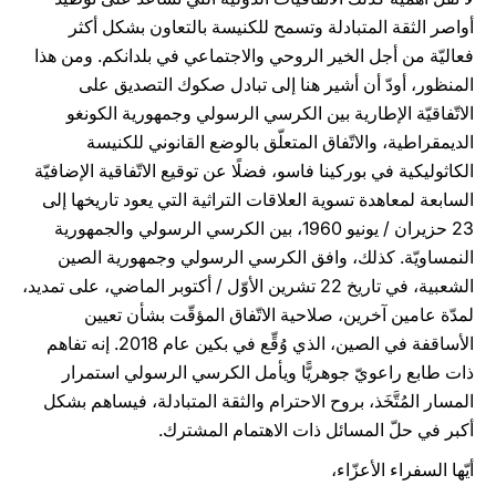
أواصر الثقة المتبادلة وتسمح للكنيسة بالتعاون بشكل أكثر
فعاليّة من أجل الخير الروحي والاجتماعي في بلدانكم. ومن هذا
المنظور، أودّ أن أشير هنا إلى تبادل صكوك التصديق على
الاتّفاقيّة الإطارية بين الكرسي الرسولي وجمهورية الكونغو
الديمقراطية، والاتّفاق المتعلّق بالوضع القانوني للكنيسة
الكاثوليكية في بوركينا فاسو، فضلًا عن توقيع الاتّفاقية الإضافيّة
السابعة لمعاهدة تسوية العلاقات التراثية التي يعود تاريخها إلى
23 حزيران / يونيو 1960، بين الكرسي الرسولي والجمهورية
النمساويّة. كذلك، وافق الكرسي الرسولي وجمهورية الصين
الشعبية، في تاريخ 22 تشرين الأوّل / أكتوبر الماضي، على تمديد،
لمدّة عامين آخرين، صلاحية الاتّفاق المؤقّت بشأن تعيين
الأساقفة في الصين، الذي وُقِّع في بكين عام 2018. إنه تفاهم
ذات طابع راعويّ جوهريًّا ويأمل الكرسي الرسولي استمرار
المسار المُتَّخَذ، بروح الاحترام والثقة المتبادلة، فيساهم بشكل
أكبر في حلّ المسائل ذات الاهتمام المشترك.
أيّها السفراء الأعزّاء،