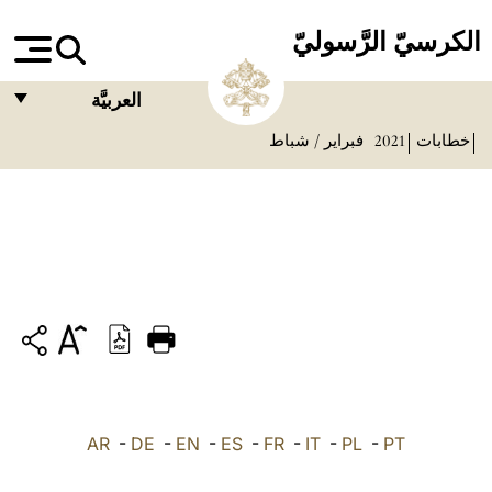
الكرسيّ الرَّسوليّ
العربيَّة
خطابات
2021
فبراير / شباط
FRANÇAIS
ENGLISH
ITALIANO
PORTUGUÊS
ESPAÑOL
DEUTSCH
POLSKI
PT
-
PL
-
IT
-
FR
-
ES
-
EN
-
DE
-
العربيّة
AR
中文