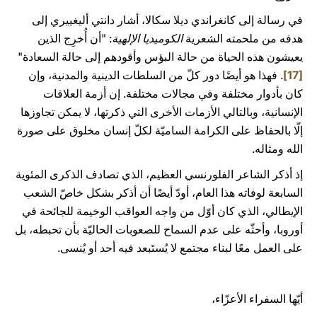
في رسالة إلى كانغراندي ديلا سكالا، أشار دانتي أليغييري إلى
هدفه من ملحمته الشعرية
الكوميديا الإلهية
: "أن أُخرِج الذين
يعيشون هذه الحياة من حالة البؤس وأقودهم إلى حالة السعادة"
[17]
. فهذا هو أيضًا دور كلّ من السلطات الدينية والمدنية، وإن
كان بأدوار مختلفة وفي مجالات مختلفة. إن أزمة العلاقات
الإنسانية، وبالتالي الأزمات الأخرى التي ذكرتها، لا يمكن تجاوزها
إلّا بالحفاظ على الكرامة الساميّة لكلّ إنسان مخلوق على صورة
الله ومثاله.
إذ أذكر الشاعر الفلورنسي العظيم، الذي تصادف الذكرى المئوية
السابعة لوفاته هذا العام، أودّ أيضًا أن أذكر بشكل خاصّ الشعب
الإيطالي، الذي كان أوّل من واجه العواقب الوخيمة للجائحة في
أوروبا، وأحثّه على عدم السماح للصعوبات الحاليّة بأن تحبطه، بل
على العمل معًا لبناء مجتمع لا يُستَبعد فيه أحد أو يُنسى.
أيّها السفراء الأعزّاء،