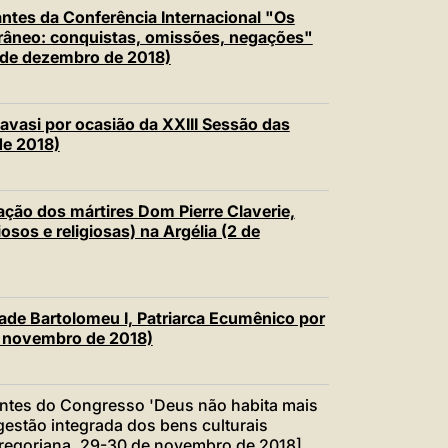
中文
ntes da Conferência Internacional "Os
âneo: conquistas, omissões, negações"
LATINE
 de dezembro de 2018)
vasi por ocasião da XXIII Sessão das
de 2018)
ção dos mártires Dom Pierre Claverie,
osos e religiosas) na Argélia (2 de
de Bartolomeu I, Patriarca Ecumênico por
e novembro de 2018)
ntes do Congresso 'Deus não habita mais
gestão integrada dos bens culturais
 Gregoriana, 29-30 de novembro de 2018]