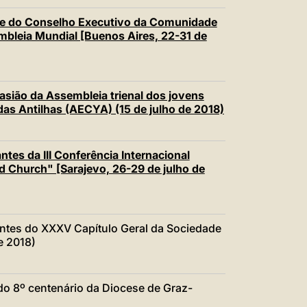
e do Conselho Executivo da Comunidade
embleia Mundial [Buenos Aires, 22-31 de
sião da Assembleia trienal dos jovens
das Antilhas (AECYA) (15 de julho de 2018)
tes da III Conferência Internacional
ld Church" [Sarajevo, 26-29 de julho de
ntes do XXXV Capítulo Geral da Sociedade
e 2018)
o 8º centenário da Diocese de Graz-