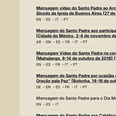
Mensagem vídeo do Santo Padre ao Arce
Sínodo da Igreja de Buenos Aires (27 de
-
-
-
EN
ES
IT
PT
Mensagem do Santo Padre aos participa
[Cidade do México, 2-4 de novembro de
-
-
-
-
-
AR
EN
ES
FR
IT
PT
Mensagem Vídeo do Santo Padre na con
[Mahajanga, 8-14 de outubro de 2018] (
-
-
-
-
EN
ES
FR
IT
PT
Mensagem do Santo Padre por ocasião da
Oração pela Paz" [Bolonha, 14-16 de ou
-
-
-
-
-
DE
EN
ES
FR
IT
PT
Mensagem do Santo Padre para o Dia Mu
-
-
EN
ES
IT
Mensagem do Santo Padre aos Católicos 