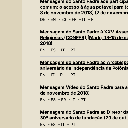
Mensagem do Santo Padre aos particip
comum: o acesso à água potável para to
8 de novembro de 2018] (7 de novembr
-
-
-
-
-
DE
EN
ES
FR
IT
PT
Mensagem do Santo Padre à XXV Assemb
Religiosos (CONFER) [Madri, 13-15 de 
2018)
-
-
-
EN
ES
IT
PT
Mensagem do Santo Padre ao Arcebispo
aniversário da independência da Polôni
-
-
-
EN
IT
PL
PT
Mensagem Vídeo do Santo Padre para as
de novembro de 2018)
-
-
-
-
EN
ES
FR
IT
PT
Mensagem do Santo Padre ao Diretor da 
30º aniversário de fundação (29 de out
-
-
-
EN
ES
IT
PT