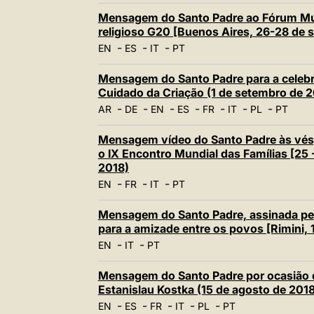
Mensagem do Santo Padre ao Fórum Mun
religioso G20 [Buenos Aires, 26-28 de 
-
-
-
EN
ES
IT
PT
Mensagem do Santo Padre para a celebr
Cuidado da Criação (1 de setembro de 2
-
-
-
-
-
-
-
AR
DE
EN
ES
FR
IT
PL
PT
Mensagem vídeo do Santo Padre às vésp
o IX Encontro Mundial das Famílias [25 
2018)
-
-
-
EN
FR
IT
PT
Mensagem do Santo Padre, assinada pel
para a amizade entre os povos [Rimini, 
-
-
EN
IT
PT
Mensagem do Santo Padre por ocasião d
Estanislau Kostka (15 de agosto de 2018
-
-
-
-
-
EN
ES
FR
IT
PL
PT