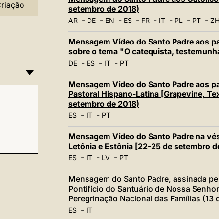
Criação
setembro de 2018)
-
-
-
-
-
-
-
-
AR
DE
EN
ES
FR
IT
PL
PT
ZH
Mensagem Vídeo do Santo Padre aos par
sobre o tema "O catequista, testemunha
-
-
-
DE
ES
IT
PT
Mensagem Vídeo do Santo Padre aos par
Pastoral Hispano-Latina [Grapevine, Te
setembro de 2018)
-
-
ES
IT
PT
Mensagem Vídeo do Santo Padre na vésp
Letônia e Estônia [22-25 de setembro d
-
-
-
ES
IT
LV
PT
Mensagem do Santo Padre, assinada pel
Pontifício do Santuário de Nossa Senho
Peregrinação Nacional das Famílias (13 
-
ES
IT