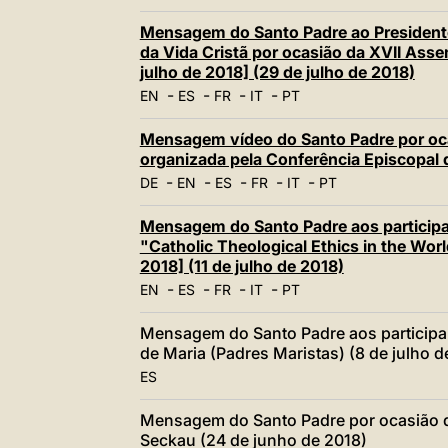
Mensagem do Santo Padre ao President
da Vida Cristã por ocasião da XVII Ass
julho de 2018] (29 de julho de 2018)
-
-
-
-
EN
ES
FR
IT
PT
Mensagem vídeo do Santo Padre por oca
organizada pela Conferência Episcopal 
-
-
-
-
-
DE
EN
ES
FR
IT
PT
Mensagem do Santo Padre aos participan
"Catholic Theological Ethics in the Wor
2018] (11 de julho de 2018)
-
-
-
-
EN
ES
FR
IT
PT
Mensagem do Santo Padre aos participa
de Maria (Padres Maristas) (8 de julho d
ES
Mensagem do Santo Padre por ocasião d
Seckau (24 de junho de 2018)