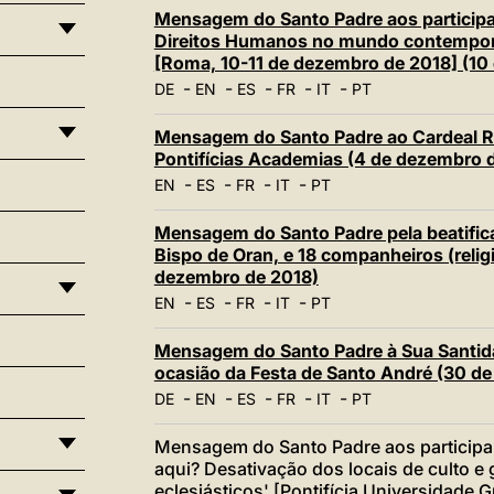
Mensagem do Santo Padre aos participa
Direitos Humanos no mundo contempor
[Roma, 10-11 de dezembro de 2018] (10
-
-
-
-
-
DE
EN
ES
FR
IT
PT
Mensagem do Santo Padre ao Cardeal Ra
Pontifícias Academias (4 de dezembro 
-
-
-
-
EN
ES
FR
IT
PT
Mensagem do Santo Padre pela beatifica
Bispo de Oran, e 18 companheiros (religi
dezembro de 2018)
-
-
-
-
EN
ES
FR
IT
PT
Mensagem do Santo Padre à Sua Santida
ocasião da Festa de Santo André (30 d
-
-
-
-
-
DE
EN
ES
FR
IT
PT
Mensagem do Santo Padre aos participa
aqui? Desativação dos locais de culto e 
eclesiásticos' [Pontifícia Universidade