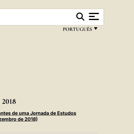
PORTUGUÊS
FRANÇAIS
ENGLISH
ITALIANO
PORTUGUÊS
ESPAÑOL
DEUTSCH
2018
POLSKI
antes de uma Jornada de Estudos
ezembro de 2018)
العربيّة