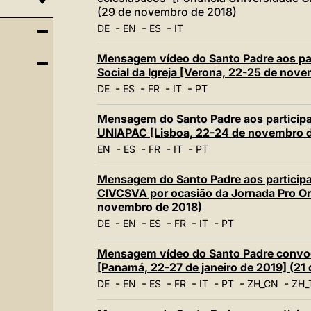
(29 de novembro de 2018)
-
-
-
DE
EN
ES
IT
Mensagem vídeo do Santo Padre aos part
Social da Igreja [Verona, 22-25 de nov
-
-
-
-
DE
ES
FR
IT
PT
Mensagem do Santo Padre aos particip
UNIAPAC [Lisboa, 22-24 de novembro d
-
-
-
-
EN
ES
FR
IT
PT
Mensagem do Santo Padre aos participa
CIVCSVA por ocasião da Jornada Pro Ora
novembro de 2018)
-
-
-
-
-
DE
EN
ES
FR
IT
PT
Mensagem vídeo do Santo Padre convo
[Panamá, 22-27 de janeiro de 2019] (21
-
-
-
-
-
-
-
DE
EN
ES
FR
IT
PT
ZH_CN
ZH_