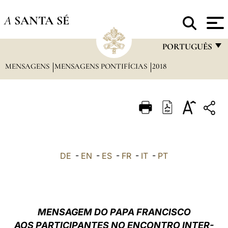
A
SANTA SÉ
PORTUGUÊS
MENSAGENS
MENSAGENS PONTIFÍCIAS
2018
FRANÇAIS
ENGLISH
ITALIANO
PORTUGUÊS
ESPAÑOL
DE
-
EN
-
ES
-
FR
-
IT
-
PT
DEUTSCH
POLSKI
العربيّة
MENSAGEM DO PAPA FRANCISCO
AOS PARTICIPANTES NO ENCONTRO INTER-
中文