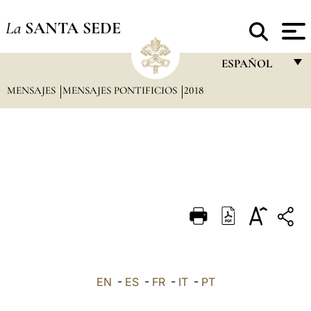
La
SANTA SEDE
ESPAÑOL
MENSAJES
MENSAJES PONTIFICIOS
2018
FRANÇAIS
ENGLISH
ITALIANO
PORTUGUÊS
ESPAÑOL
DEUTSCH
POLSKI
العربيّة
EN
-
ES
-
FR
-
IT
-
PT
中文