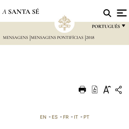
A
SANTA SÉ
PORTUGUÊS
MENSAGENS
MENSAGENS PONTIFÍCIAS
2018
FRANÇAIS
ENGLISH
ITALIANO
PORTUGUÊS
ESPAÑOL
DEUTSCH
POLSKI
العربيّة
EN
-
ES
-
FR
-
IT
-
PT
中文