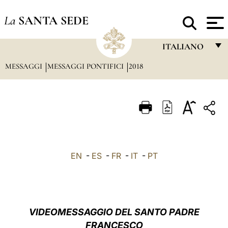
La
SANTA SEDE
ITALIANO
MESSAGGI
MESSAGGI PONTIFICI
2018
FRANÇAIS
ENGLISH
ITALIANO
PORTUGUÊS
ESPAÑOL
EN
-
ES
-
FR
-
IT
-
PT
DEUTSCH
POLSKI
العربيّة
VIDEOMESSAGGIO DEL SANTO PADRE
FRANCESCO
中文