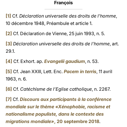
François
[1]
Cf.
Déclaration universelle des droits de l’homme
,
10 décembre 1948, Préambule et article 1.
[2]
Cf. Déclaration de Vienne, 25 juin 1993, n. 5.
[3]
Déclaration universelle des droits de l’homme
, art.
29.1.
[4]
Cf. Exhort. ap.
Evangelii gaudium
, n. 53.
[5]
Cf. Jean XXIII, Lett. Enc.
Pacem in terris
, 11 avril
1963, n. 6.
[6]
Cf.
Catéchisme de l’Eglise catholique
, n. 2267.
[7]
Cf.
Discours aux participants à la conférence
mondiale sur le thème «Xénophobie, racisme et
nationalisme populiste, dans le contexte des
migrations mondiale»
, 20 septembre 2018
.