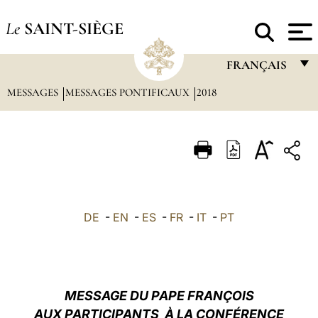
Le
SAINT-SIÈGE
FRANÇAIS
MESSAGES
MESSAGES PONTIFICAUX
2018
FRANÇAIS
ENGLISH
ITALIANO
PORTUGUÊS
ESPAÑOL
DE
-
EN
-
ES
-
FR
-
IT
-
PT
DEUTSCH
POLSKI
العربيّة
MESSAGE DU PAPE FRANÇOIS
AUX PARTICIPANTS À LA CONFÉRENCE
中文