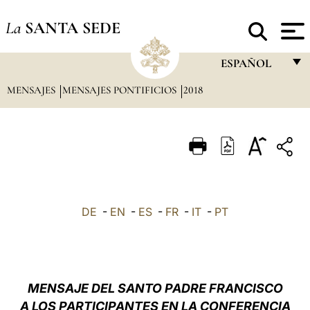
La
SANTA SEDE
ESPAÑOL
MENSAJES
MENSAJES PONTIFICIOS
2018
FRANÇAIS
ENGLISH
ITALIANO
PORTUGUÊS
ESPAÑOL
DE
-
EN
-
ES
-
FR
-
IT
-
PT
DEUTSCH
POLSKI
العربيّة
MENSAJE DEL SANTO PADRE FRANCISCO
A LOS PARTICIPANTES EN LA CONFERENCIA
中文