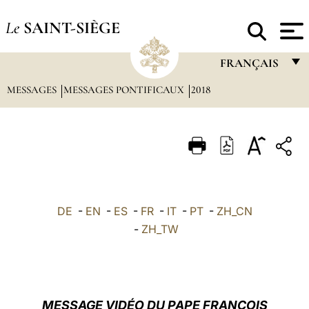
Le
SAINT-SIÈGE
FRANÇAIS
MESSAGES
MESSAGES PONTIFICAUX
2018
FRANÇAIS
ENGLISH
ITALIANO
PORTUGUÊS
ESPAÑOL
DE
-
EN
-
ES
-
FR
-
IT
-
PT
-
ZH_CN
DEUTSCH
-
ZH_TW
POLSKI
العربيّة
MESSAGE VIDÉO DU PAPE FRANÇOIS
中文