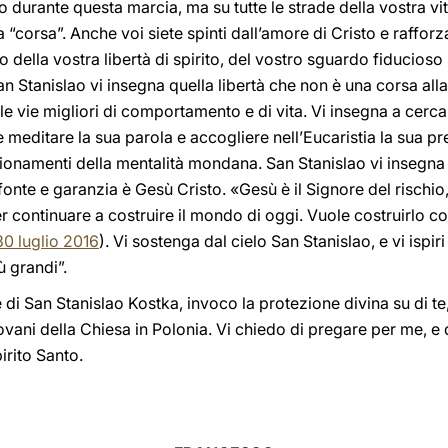
o durante questa marcia, ma su tutte le strade della vostra vi
“corsa”. Anche voi siete spinti dall’amore di Cristo e rafforza
della vostra libertà di spirito, del vostro sguardo fiducioso s
San Stanislao vi insegna quella libertà che non è una corsa all
 le vie migliori di comportamento e di vita. Vi insegna a cerc
e meditare la sua parola e accogliere nell’Eucaristia la sua 
zionamenti della mentalità mondana. San Stanislao vi insegna
i fonte e garanzia è Gesù Cristo. «Gesù è il Signore del rischio,
er continuare a costruire il mondo di oggi. Vuole costruirlo c
30 luglio 2016
). Vi sostenga dal cielo San Stanislao, e vi ispiri
ù grandi”.
 di San Stanislao Kostka, invoco la protezione divina su di te, 
iovani della Chiesa in Polonia. Vi chiedo di pregare per me, 
irito Santo.