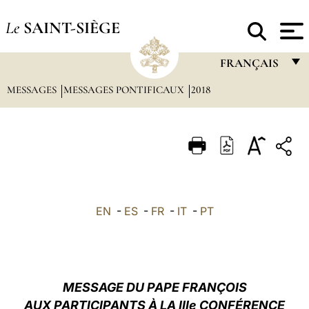
Le
SAINT-SIÈGE
FRANÇAIS
MESSAGES
MESSAGES PONTIFICAUX
2018
FRANÇAIS
ENGLISH
ITALIANO
PORTUGUÊS
ESPAÑOL
EN
-
ES
-
FR
-
IT
-
PT
DEUTSCH
POLSKI
العربيّة
MESSAGE DU PAPE FRANÇOIS
AUX PARTICIPANTS À LA IIIe CONFÉRENCE
中文