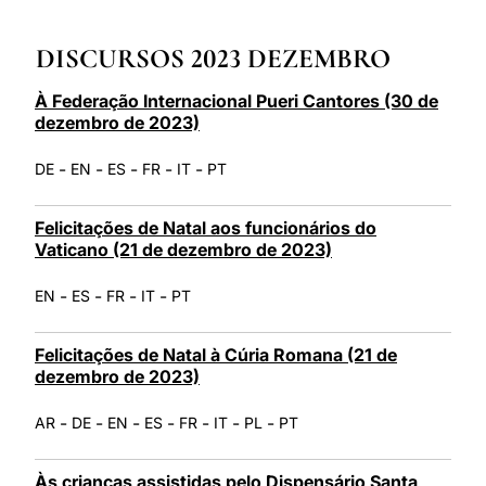
LATINE
DISCURSOS 2023 DEZEMBRO
À Federação Internacional Pueri Cantores (30 de
dezembro de 2023)
-
-
-
-
-
DE
EN
ES
FR
IT
PT
Felicitações de Natal aos funcionários do
Vaticano (21 de dezembro de 2023)
-
-
-
-
EN
ES
FR
IT
PT
Felicitações de Natal à Cúria Romana (21 de
dezembro de 2023)
-
-
-
-
-
-
-
AR
DE
EN
ES
FR
IT
PL
PT
Às crianças assistidas pelo Dispensário Santa