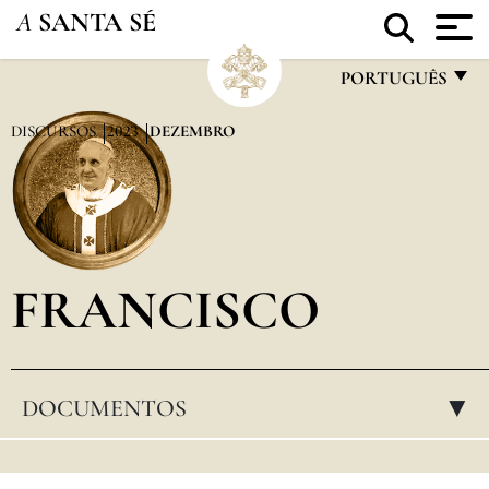
A
SANTA SÉ
PORTUGUÊS
FRANÇAIS
DISCURSOS
2023
DEZEMBRO
ENGLISH
ITALIANO
PORTUGUÊS
FRANCISCO
ESPAÑOL
DEUTSCH
POLSKI
DOCUMENTOS
▸
العربيّة
中文