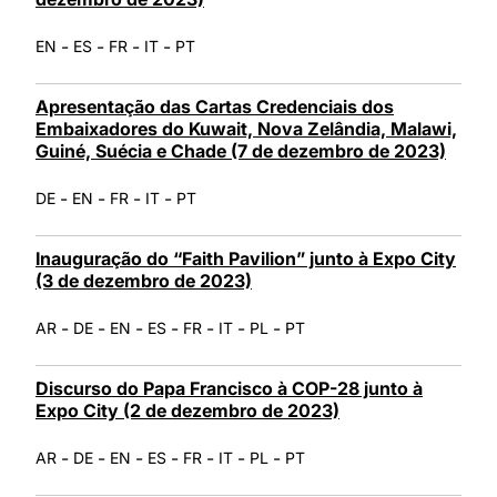
-
-
-
-
EN
ES
FR
IT
PT
Apresentação das Cartas Credenciais dos
Embaixadores do Kuwait, Nova Zelândia, Malawi,
Guiné, Suécia e Chade (7 de dezembro de 2023)
-
-
-
-
DE
EN
FR
IT
PT
Inauguração do “Faith Pavilion” junto à Expo City
(3 de dezembro de 2023)
-
-
-
-
-
-
-
AR
DE
EN
ES
FR
IT
PL
PT
Discurso do Papa Francisco à COP-28 junto à
Expo City (2 de dezembro de 2023)
-
-
-
-
-
-
-
AR
DE
EN
ES
FR
IT
PL
PT