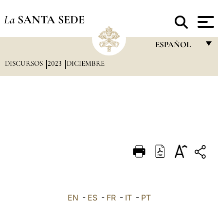
La
SANTA SEDE
ESPAÑOL
DISCURSOS
2023
DICIEMBRE
FRANÇAIS
ENGLISH
ITALIANO
PORTUGUÊS
ESPAÑOL
DEUTSCH
POLSKI
العربيّة
EN
-
ES
-
FR
-
IT
-
PT
中文