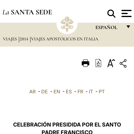
La
SANTA SEDE
ESPAÑOL
VIAJES
2014
VIAJES APOSTÓLICOS EN ITALIA
FRANÇAIS
ENGLISH
ITALIANO
PORTUGUÊS
ESPAÑOL
AR
-
DE
-
EN
-
ES
-
FR
-
IT
-
PT
DEUTSCH
POLSKI
العربيّة
CELEBRACIÓN PRESIDIDA POR EL SANTO
PADRE FRANCISCO
中文