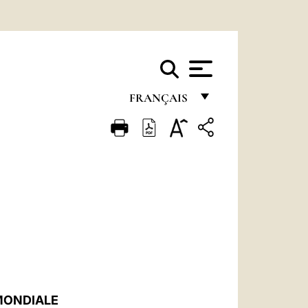
FRANÇAIS
FRANÇAIS
ENGLISH
ITALIANO
PORTUGUÊS
ESPAÑOL
DEUTSCH
POLSKI
MONDIALE