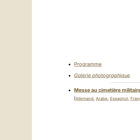
Programme
Galerie photographique
Messe au cimetière militai
[
Allemand
,
Arabe
,
Espagnol
,
Fran