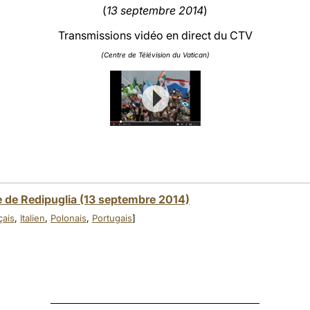
(
13 septembre 2014
)
Transmissions vidéo en direct du CTV
(Centre de Télévision du Vatican)
re de Redipuglia (13 septembre 2014)
çais
,
Italien
,
Polonais
,
Portugais
]