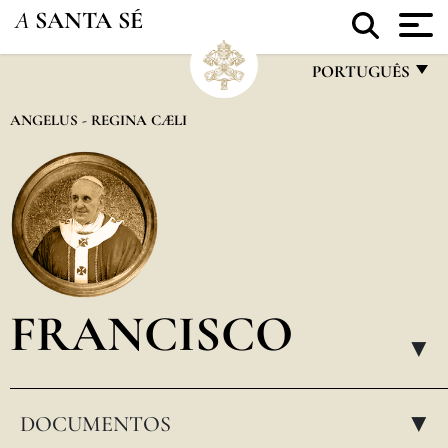
A
SANTA SÉ
PORTUGUÊS
FRANÇAIS
ANGELUS - REGINA CÆLI
ENGLISH
ITALIANO
PORTUGUÊS
ESPAÑOL
DEUTSCH
FRANCISCO
POLSKI
▸
العربيّة
DOCUMENTOS
中文
▸