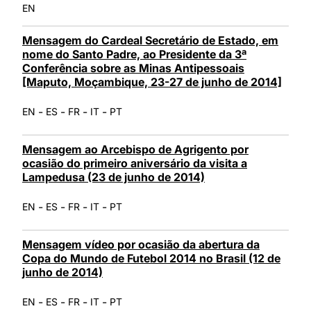
EN
Mensagem do Cardeal Secretário de Estado, em
nome do Santo Padre, ao Presidente da 3ª
Conferência sobre as Minas Antipessoais
[Maputo, Moçambique, 23-27 de junho de 2014]
-
-
-
-
EN
ES
FR
IT
PT
Mensagem ao Arcebispo de Agrigento por
ocasião do primeiro aniversário da visita a
Lampedusa (23 de junho de 2014)
-
-
-
-
EN
ES
FR
IT
PT
Mensagem vídeo por ocasião da abertura da
Copa do Mundo de Futebol 2014 no Brasil (12 de
junho de 2014)
-
-
-
-
EN
ES
FR
IT
PT