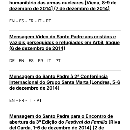
humanitário das armas nucleares [Viena, 8-9 de
dezembro de 2014] (7 de dezembro de 2014)
-
-
-
-
EN
ES
FR
IT
PT
Mensagem Vídeo do Santo Padre aos cristãos e
yazidis perseguidos e refugiados em Arbil, Iraque
(6 de dezembro de 2014)
-
-
-
-
-
DE
EN
ES
FR
IT
PT
Mensagem do Santo Padre à 2ª Conferência
Internacional do Grupo Santa Marta [Londres, 5-6
de dezembro de 2014]
-
-
-
EN
FR
IT
PT
Mensagem do Santo Padre para o Encontro de
abertura da 3ª Edição do
Festival da Família
[Riva
del Garda, 1-6 de dezembro de 2014] (2 de