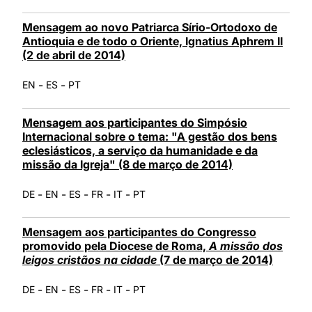
Mensagem ao novo Patriarca Sírio-Ortodoxo de
Antioquia e de todo o Oriente, Ignatius Aphrem II
(2 de abril de 2014)
-
-
EN
ES
PT
Mensagem aos participantes do Simpósio
Internacional sobre o tema: "A gestão dos bens
eclesiásticos, a serviço da humanidade e da
missão da Igreja" (8 de março de 2014)
-
-
-
-
-
DE
EN
ES
FR
IT
PT
Mensagem aos participantes do Congresso
promovido pela Diocese de Roma,
A missão dos
leigos cristãos na cidade
(7 de março de 2014)
-
-
-
-
-
DE
EN
ES
FR
IT
PT