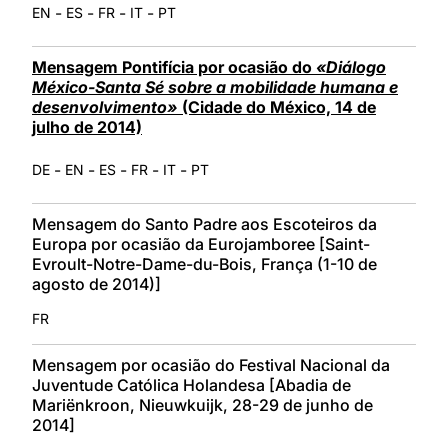
-
-
-
-
EN
ES
FR
IT
PT
Mensagem Pontifícia por ocasião do
«Diálogo
México-Santa Sé sobre a mobilidade humana e
desenvolvimento»
(Cidade do México, 14 de
julho de 2014)
-
-
-
-
-
DE
EN
ES
FR
IT
PT
Mensagem do Santo Padre aos Escoteiros da
Europa por ocasião da Eurojamboree [Saint-
Evroult-Notre-Dame-du-Bois, França (1-10 de
agosto de 2014)]
FR
Mensagem por ocasião do Festival Nacional da
Juventude Católica Holandesa [Abadia de
Mariënkroon, Nieuwkuijk, 28-29 de junho de
2014]