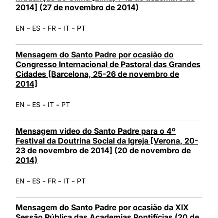
2014] (27 de novembro de 2014)
-
-
-
-
EN
ES
FR
IT
PT
Mensagem do Santo Padre por ocasião do
Congresso Internacional de Pastoral das Grandes
Cidades [Barcelona, 25-26 de novembro de
2014]
-
-
-
EN
ES
IT
PT
Mensagem vídeo do Santo Padre para o 4º
Festival da Doutrina Social da Igreja [Verona, 20-
23 de novembro de 2014] (20 de novembro de
2014)
-
-
-
-
EN
ES
FR
IT
PT
Mensagem do Santo Padre por ocasião da XIX
Sessão Pública das Academias Pontifícias (20 de