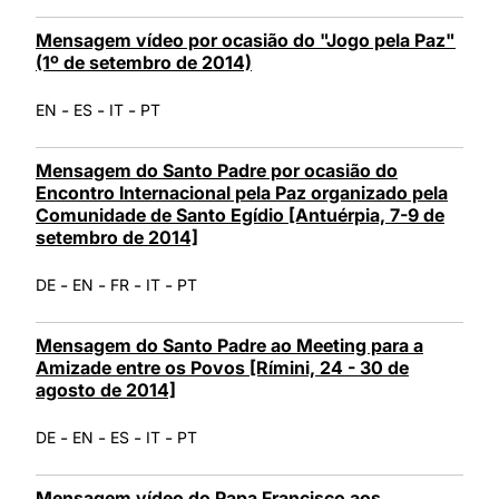
Mensagem vídeo por ocasião do "Jogo pela Paz"
(1º de setembro de 2014)
-
-
-
EN
ES
IT
PT
Mensagem do Santo Padre por ocasião do
Encontro Internacional pela Paz organizado pela
Comunidade de Santo Egídio [Antuérpia, 7-9 de
setembro de 2014]
-
-
-
-
DE
EN
FR
IT
PT
Mensagem do Santo Padre ao Meeting para a
Amizade entre os Povos [Rímini, 24 - 30 de
agosto de 2014]
-
-
-
-
DE
EN
ES
IT
PT
Mensagem vídeo do Papa Francisco aos