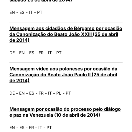
-
-
-
EN
ES
IT
PT
Mensagem aos cidadãos de Bérgamo por ocasião
da Canonização do Beato João XXIII (25 de abril
de 2014)
-
-
-
-
-
DE
EN
ES
FR
IT
PT
Mensagem vídeo aos poloneses por ocasião da
Canonização do Beato João Paulo II (25 de abril
de 2014)
-
-
-
-
-
-
DE
EN
ES
FR
IT
PL
PT
Mensagem por ocasião do processo pelo diálogo
e paz na Venezuela (10 de abril de 2014)
-
-
-
-
EN
ES
FR
IT
PT