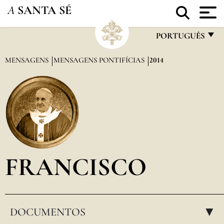
A
SANTA SÉ
PORTUGUÊS
FRANÇAIS
MENSAGENS
MENSAGENS PONTIFÍCIAS
2014
ENGLISH
ITALIANO
PORTUGUÊS
ESPAÑOL
DEUTSCH
FRANCISCO
POLSKI
العربيّة
DOCUMENTOS
中文
▸