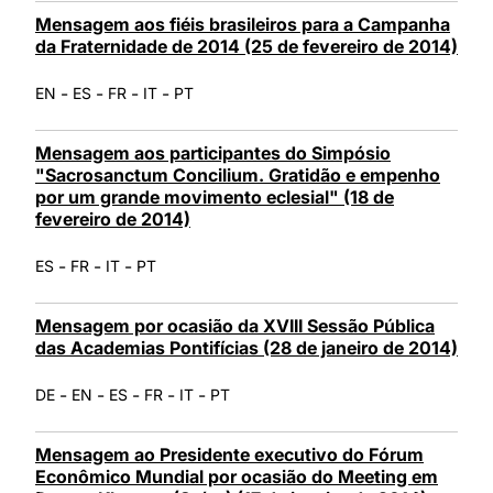
Mensagem aos fiéis brasileiros para a Campanha
da Fraternidade de 2014 (25 de fevereiro de 2014)
-
-
-
-
EN
ES
FR
IT
PT
Mensagem aos participantes do Simpósio
"Sacrosanctum Concilium. Gratidão e empenho
por um grande movimento eclesial" (18 de
fevereiro de 2014)
-
-
-
ES
FR
IT
PT
Mensagem por ocasião da XVIII Sessão Pública
das Academias Pontifícias (28 de janeiro de 2014)
-
-
-
-
-
DE
EN
ES
FR
IT
PT
Mensagem ao Presidente executivo do Fórum
Econômico Mundial por ocasião do Meeting em