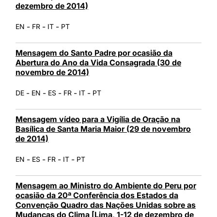
dezembro de 2014)
-
-
-
EN
FR
IT
PT
Mensagem do Santo Padre por ocasião da
Abertura do Ano da Vida Consagrada (30 de
novembro de 2014)
-
-
-
-
-
DE
EN
ES
FR
IT
PT
Mensagem vídeo para a Vigília de Oração na
Basílica de Santa Maria Maior (29 de novembro
de 2014)
-
-
-
-
EN
ES
FR
IT
PT
Mensagem ao Ministro do Ambiente do Peru por
ocasião da 20ª Conferência dos Estados da
Convenção Quadro das Nações Unidas sobre as
Mudanças do Clima [Lima, 1-12 de dezembro de