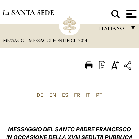
La
SANTA SEDE
ITALIANO
MESSAGGI
MESSAGGI PONTIFICI
2014
FRANÇAIS
ENGLISH
ITALIANO
PORTUGUÊS
ESPAÑOL
DE
-
EN
-
ES
-
FR
-
IT
-
PT
DEUTSCH
POLSKI
العربيّة
MESSAGGIO DEL SANTO PADRE FRANCESCO
IN OCCASIONE DELLA XVIII SEDUTA PUBBLICA
中文