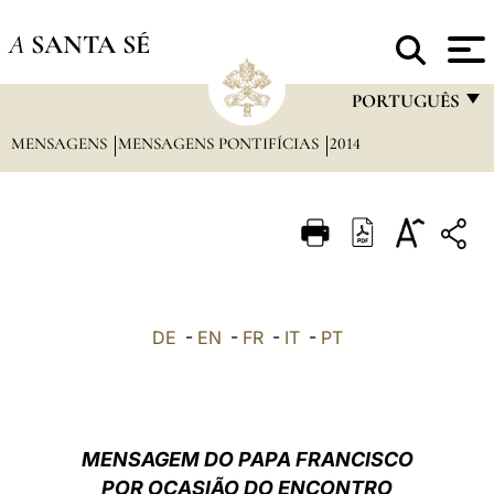
A
SANTA SÉ
PORTUGUÊS
MENSAGENS
MENSAGENS PONTIFÍCIAS
2014
FRANÇAIS
ENGLISH
ITALIANO
PORTUGUÊS
ESPAÑOL
DE
-
EN
-
FR
-
IT
-
PT
DEUTSCH
POLSKI
العربيّة
MENSAGEM DO PAPA FRANCISCO
POR OCASIÃO DO ENCONTRO
中文