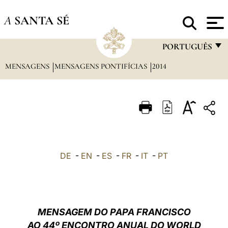
A
SANTA SÉ
PORTUGUÊS
MENSAGENS
MENSAGENS PONTIFÍCIAS
2014
FRANÇAIS
ENGLISH
ITALIANO
PORTUGUÊS
ESPAÑOL
DE
-
EN
-
ES
-
FR
-
IT
-
PT
DEUTSCH
POLSKI
العربيّة
MENSAGEM DO PAPA FRANCISCO
AO 44º ENCONTRO ANUAL DO WORLD
中文