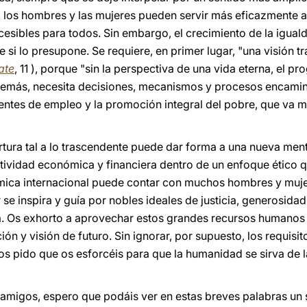
, los hombres y las mujeres pueden servir más eficazmente a
sibles para todos. Sin embargo, el crecimiento de la igual
si lo presupone. Se requiere, en primer lugar, "una visión t
ate
, 11 ), porque "sin la perspectiva de una vida eterna, el
demás, necesita decisiones, mecanismos y procesos encamin
uentes de empleo y la promoción integral del pobre, que va m
ura tal a lo trascendente puede dar forma a una nueva ment
ctividad económica y financiera dentro de un enfoque ético
ca internacional puede contar con muchos hombres y muje
 se inspira y guía por nobles ideales de justicia, generosidad
na. Os exhorto a aprovechar estos grandes recursos humanos 
n y visión de futuro. Sin ignorar, por supuesto, los requisito
 os pido que os esforcéis para que la humanidad se sirva de
amigos, espero que podáis ver en estas breves palabras un 