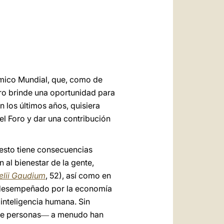
العربيّة
中文
LATINE
ómico Mundial, que, como de
tro brinde una oportunidad para
 los últimos años, quisiera
l Foro y dar una contribución
 esto tiene consecuencias
al bienestar de la gente,
lii Gaudium
, 52), así como en
l desempeñado por la economía
inteligencia humana. Sin
de personas
a menudo han
—