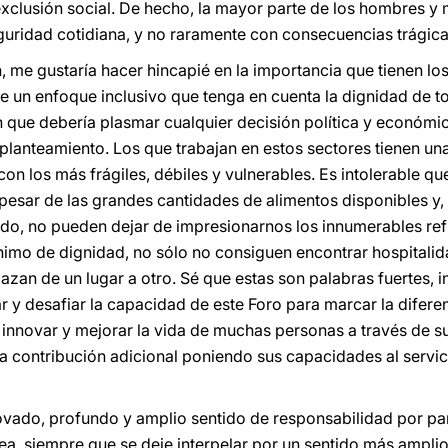
xclusión social. De hecho, la mayor parte de los hombres y
uridad cotidiana, y no raramente con consecuencias trágica
 me gustaría hacer hincapié en la importancia que tienen los 
 un enfoque inclusivo que tenga en cuenta la dignidad de t
n que debería plasmar cualquier decisión política y económ
lanteamiento. Los que trabajan en estos sectores tienen un
on los más frágiles, débiles y vulnerables. Es intolerable q
pesar de las grandes cantidades de alimentos disponibles y
do, no pueden dejar de impresionarnos los innumerables r
nimo de dignidad, no sólo no consiguen encontrar hospitali
zan de un lugar a otro. Sé que estas son palabras fuertes, i
 y desafiar la capacidad de este Foro para marcar la difere
nnovar y mejorar la vida de muchas personas a través de su
a contribución adicional poniendo sus capacidades al servic
enovado, profundo y amplio sentido de responsabilidad por pa
a, siempre que se deje interpelar por un sentido más amplio 