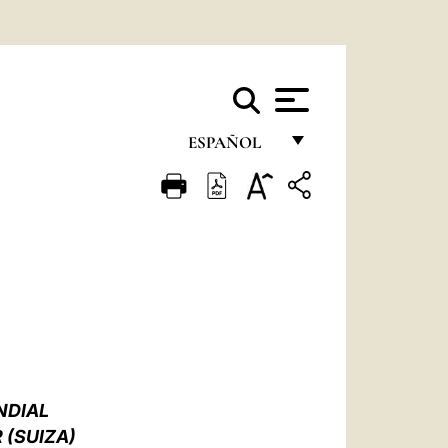
ESPAÑOL
FRANÇAIS
ENGLISH
ITALIANO
PORTUGUÊS
ESPAÑOL
DEUTSCH
NDIAL
POLSKI
 (SUIZA)