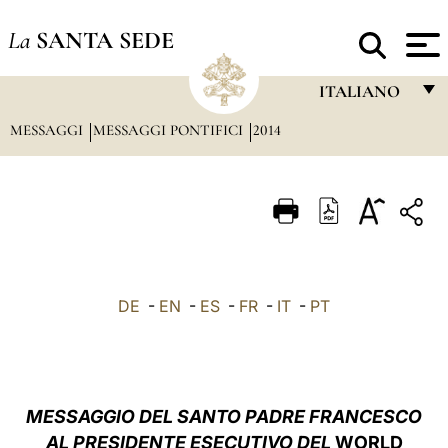
La
SANTA SEDE
ITALIANO
MESSAGGI
MESSAGGI PONTIFICI
2014
FRANÇAIS
ENGLISH
ITALIANO
PORTUGUÊS
ESPAÑOL
DE
-
EN
-
ES
-
FR
-
IT
-
PT
DEUTSCH
POLSKI
العربيّة
MESSAGGIO DEL SANTO PADRE FRANCESCO
AL PRESIDENTE ESECUTIVO DEL
WORLD
中文