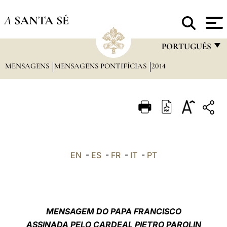
A
SANTA SÉ
PORTUGUÊS
MENSAGENS
MENSAGENS PONTIFÍCIAS
2014
FRANÇAIS
ENGLISH
ITALIANO
PORTUGUÊS
ESPAÑOL
EN
-
ES
-
FR
-
IT
-
PT
DEUTSCH
POLSKI
العربيّة
MENSAGEM DO PAPA FRANCISCO
ASSINADA PELO CARDEAL PIETRO PAROLIN
中文