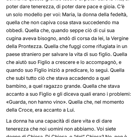
poter dare tenerezza, di poter dare pace e gioia. C’è
un solo modello per voi: Maria, la donna della fedeltà,
quella che non capiva cosa stava succedendo ma
obbedì. Quella che, quando seppe ciò di cui sua
cugina aveva bisogno, andò di corsa da lei, la Vergine
della Prontezza. Quella che fuggì come rifugiata in un
paese straniero per salvare la vita di suo figlio. Quella
che aiutò suo Figlio a crescere e lo accompagnò, e
quando suo Figlio iniziò a predicare, lo seguì. Quella
che subì tutto ciò che stava accadendo a quel
bambino, a quel ragazzo grande. Quella che stava
accanto a suo Figlio e gli diceva quali erano i problemi:
«Guarda, non hanno vino». Quella che, nel momento
della Croce, era accanto a Lui.
La donna ha una capacità di dare vita e di dare
tenerezza che noi uomini non abbiamo. Voi siete
donne di Chiesa. Di Chiesa, o “del” Chiesa? No, non è