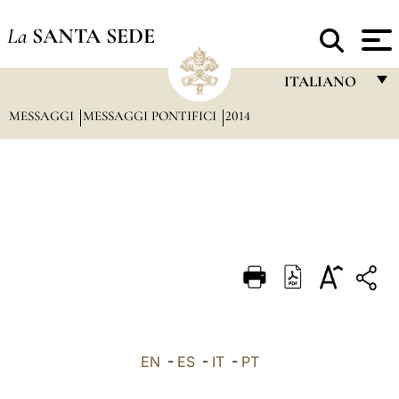
La
SANTA SEDE
ITALIANO
MESSAGGI
MESSAGGI PONTIFICI
2014
FRANÇAIS
ENGLISH
ITALIANO
PORTUGUÊS
ESPAÑOL
DEUTSCH
POLSKI
العربيّة
EN
-
ES
-
IT
-
PT
中文