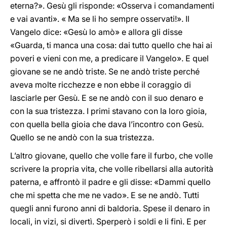
eterna?». Gesù gli risponde: «Osserva i comandamenti
e vai avanti». « Ma se li ho sempre osservati!». Il
Vangelo dice: «Gesù lo amò» e allora gli disse
«Guarda, ti manca una cosa: dai tutto quello che hai ai
poveri e vieni con me, a predicare il Vangelo». E quel
giovane se ne andò triste. Se ne andò triste perché
aveva molte ricchezze e non ebbe il coraggio di
lasciarle per Gesù. E se ne andò con il suo denaro e
con la sua tristezza. I primi stavano con la loro gioia,
con quella bella gioia che dava l’incontro con Gesù.
Quello se ne andò con la sua tristezza.
L’altro giovane, quello che volle fare il furbo, che volle
scrivere la propria vita, che volle ribellarsi alla autorità
paterna, e affrontò il padre e gli disse: «Dammi quello
che mi spetta che me ne vado». E se ne andò. Tutti
quegli anni furono anni di baldoria. Spese il denaro in
locali, in vizi, si divertì. Sperperò i soldi e li finì. E per