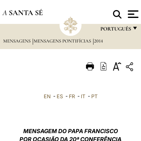
A
SANTA SÉ
PORTUGUÊS
MENSAGENS
MENSAGENS PONTIFÍCIAS
2014
FRANÇAIS
ENGLISH
ITALIANO
PORTUGUÊS
ESPAÑOL
EN
-
ES
-
FR
-
IT
-
PT
DEUTSCH
POLSKI
العربيّة
MENSAGEM DO PAPA FRANCISCO
POR OCASIÃO DA 20ª CONFERÊNCIA
中文