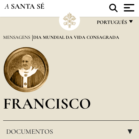
A
SANTA SÉ
PORTUGUÊS
FRANÇAIS
MENSAGENS
DIA MUNDIAL DA VIDA CONSAGRADA
ENGLISH
ITALIANO
PORTUGUÊS
ESPAÑOL
DEUTSCH
FRANCISCO
POLSKI
العربيّة
DOCUMENTOS
中文
▸