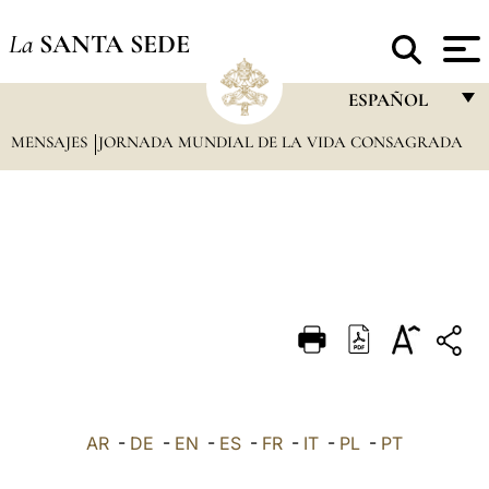
La
SANTA SEDE
ESPAÑOL
MENSAJES
JORNADA MUNDIAL DE LA VIDA CONSAGRADA
FRANÇAIS
ENGLISH
ITALIANO
PORTUGUÊS
ESPAÑOL
DEUTSCH
POLSKI
العربيّة
AR
-
DE
-
EN
-
ES
-
FR
-
IT
-
PL
-
PT
中文