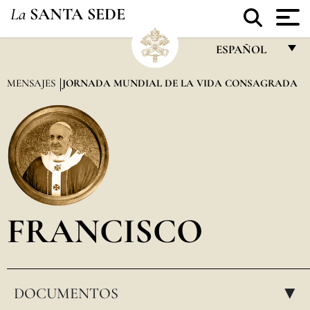
La
SANTA SEDE
ESPAÑOL
FRANÇAIS
MENSAJES
JORNADA MUNDIAL DE LA VIDA CONSAGRADA
ENGLISH
ITALIANO
PORTUGUÊS
ESPAÑOL
DEUTSCH
FRANCISCO
POLSKI
العربيّة
DOCUMENTOS
中文
▸