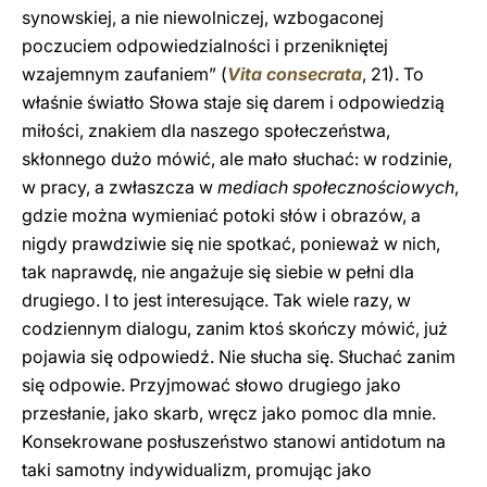
synowskiej, a nie niewolniczej, wzbogaconej
poczuciem odpowiedzialności i przenikniętej
wzajemnym zaufaniem” (
Vita consecrata
, 21). To
właśnie światło Słowa staje się darem i odpowiedzią
miłości, znakiem dla naszego społeczeństwa,
skłonnego dużo mówić, ale mało słuchać: w rodzinie,
w pracy, a zwłaszcza w
mediach społecznościowych
,
gdzie można wymieniać potoki słów i obrazów, a
nigdy prawdziwie się nie spotkać, ponieważ w nich,
tak naprawdę, nie angażuje się siebie w pełni dla
drugiego. I to jest interesujące. Tak wiele razy, w
codziennym dialogu, zanim ktoś skończy mówić, już
pojawia się odpowiedź. Nie słucha się. Słuchać zanim
się odpowie. Przyjmować słowo drugiego jako
przesłanie, jako skarb, wręcz jako pomoc dla mnie.
Konsekrowane posłuszeństwo stanowi antidotum na
taki samotny indywidualizm, promując jako