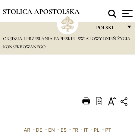
STOLICA APOSTOLSKA
POLSKI
ORĘDZIA I PRZESŁANIA PAPIESKIE
ŚWIATOWY DZIEŃ ŻYCIA
FRANÇAIS
KONSEKROWANEGO
ENGLISH
ITALIANO
PORTUGUÊS
ESPAÑOL
DEUTSCH
POLSKI
العربيّة
AR
-
DE
-
EN
-
ES
-
FR
-
IT
-
PL
-
PT
中文