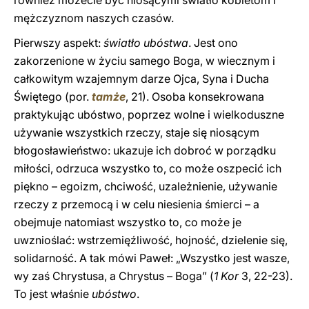
również możecie być niosącymi światło kobietom i
mężczyznom naszych czasów.
Pierwszy aspekt:
światło ubóstwa
. Jest ono
zakorzenione w życiu samego Boga, w wiecznym i
całkowitym wzajemnym darze Ojca, Syna i Ducha
Świętego (por.
tamże
, 21). Osoba konsekrowana
praktykując ubóstwo, poprzez wolne i wielkoduszne
używanie wszystkich rzeczy, staje się niosącym
błogosławieństwo: ukazuje ich dobroć w porządku
miłości, odrzuca wszystko to, co może oszpecić ich
piękno – egoizm, chciwość, uzależnienie, używanie
rzeczy z przemocą i w celu niesienia śmierci – a
obejmuje natomiast wszystko to, co może je
uwznioślać: wstrzemięźliwość, hojność, dzielenie się,
solidarność. A tak mówi Paweł: „Wszystko jest wasze,
wy zaś Chrystusa, a Chrystus – Boga” (
1 Kor
3, 22-23).
To jest właśnie
ubóstwo
.