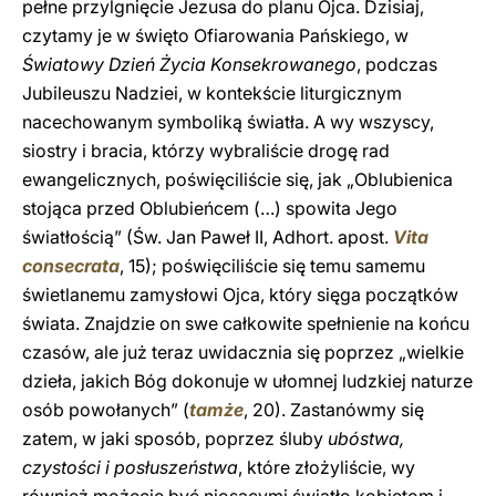
pełne przylgnięcie Jezusa do planu Ojca. Dzisiaj,
czytamy je w święto Ofiarowania Pańskiego, w
Światowy Dzień Życia Konsekrowanego
, podczas
Jubileuszu Nadziei, w kontekście liturgicznym
nacechowanym symboliką światła. A wy wszyscy,
siostry i bracia, którzy wybraliście drogę rad
ewangelicznych, poświęciliście się, jak „Oblubienica
stojąca przed Oblubieńcem (…) spowita Jego
światłością” (Św. Jan Paweł II, Adhort. apost.
Vita
consecrata
, 15); poświęciliście się temu samemu
świetlanemu zamysłowi Ojca, który sięga początków
świata. Znajdzie on swe całkowite spełnienie na końcu
czasów, ale już teraz uwidacznia się poprzez „wielkie
dzieła, jakich Bóg dokonuje w ułomnej ludzkiej naturze
osób powołanych” (
tamże
, 20). Zastanówmy się
zatem, w jaki sposób, poprzez śluby
ubóstwa,
czystości i posłuszeństwa
, które złożyliście, wy