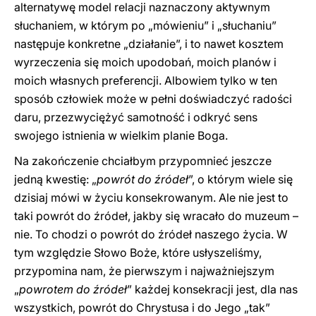
alternatywę model relacji naznaczony aktywnym
słuchaniem, w którym po „mówieniu” i „słuchaniu”
następuje konkretne „działanie”, i to nawet kosztem
wyrzeczenia się moich upodobań, moich planów i
moich własnych preferencji. Albowiem tylko w ten
sposób człowiek może w pełni doświadczyć radości
daru, przezwyciężyć samotność i odkryć sens
swojego istnienia w wielkim planie Boga.
Na zakończenie chciałbym przypomnieć jeszcze
jedną kwestię: „
powrót do źródeł
”, o którym wiele się
dzisiaj mówi w życiu konsekrowanym. Ale nie jest to
taki powrót do źródeł, jakby się wracało do muzeum –
nie. To chodzi o powrót do źródeł naszego życia. W
tym względzie Słowo Boże, które usłyszeliśmy,
przypomina nam, że pierwszym i najważniejszym
„
powrotem do źródeł
” każdej konsekracji jest, dla nas
wszystkich, powrót do Chrystusa i do Jego „tak”