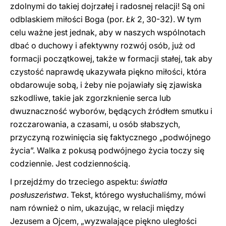
zdolnymi do takiej dojrzałej i radosnej relacji! Są oni
odblaskiem miłości Boga (por.
Łk
2, 30-32). W tym
celu ważne jest jednak, aby w naszych wspólnotach
dbać o duchowy i afektywny rozwój osób, już od
formacji początkowej, także w formacji stałej, tak aby
czystość naprawdę ukazywała piękno miłości, która
obdarowuje sobą, i żeby nie pojawiały się zjawiska
szkodliwe, takie jak zgorzknienie serca lub
dwuznaczność wyborów, będących źródłem smutku i
rozczarowania, a czasami, u osób słabszych,
przyczyną rozwinięcia się faktycznego „podwójnego
życia”. Walka z pokusą podwójnego życia toczy się
codziennie. Jest codziennością.
I przejdźmy do trzeciego aspektu:
światła
posłuszeństwa
. Tekst, którego wysłuchaliśmy, mówi
nam również o nim, ukazując, w relacji między
Jezusem a Ojcem, „wyzwalające piękno uległości