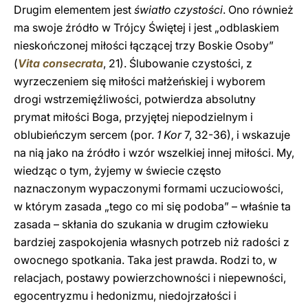
Drugim elementem jest
światło czystości
. Ono również
ma swoje źródło w Trójcy Świętej i jest „odblaskiem
nieskończonej miłości łączącej trzy Boskie Osoby”
(
Vita consecrata
, 21). Ślubowanie czystości, z
wyrzeczeniem się miłości małżeńskiej i wyborem
drogi wstrzemięźliwości, potwierdza absolutny
prymat miłości Boga, przyjętej niepodzielnym i
oblubieńczym sercem (por.
1 Kor
7, 32-36), i wskazuje
na nią jako na źródło i wzór wszelkiej innej miłości. My,
wiedząc o tym, żyjemy w świecie często
naznaczonym wypaczonymi formami uczuciowości,
w którym zasada „tego co mi się podoba” – właśnie ta
zasada – skłania do szukania w drugim człowieku
bardziej zaspokojenia własnych potrzeb niż radości z
owocnego spotkania. Taka jest prawda. Rodzi to, w
relacjach, postawy powierzchowności i niepewności,
egocentryzmu i hedonizmu, niedojrzałości i