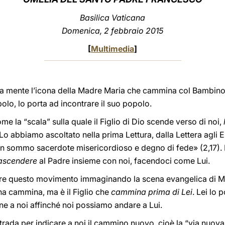
Basilica Vaticana
Domenica, 2 febbraio 2015
[
Multimedia
]
la mente l’icona della Madre Maria che cammina col Bambino
olo, lo porta ad incontrare il suo popolo.
e la “scala” sulla quale il Figlio di Dio scende verso di noi,
 Lo abbiamo ascoltato nella prima Lettura, dalla Lettera agli Eb
e un sommo sacerdote misericordioso e degno di fede» (2,17). E
ascendere
al Padre insieme con noi, facendoci come Lui.
e questo movimento immaginando la scena evangelica di Mar
a cammina, ma è il Figlio che
cammina prima di Lei
. Lei lo 
e a noi affinché noi possiamo andare a Lui.
strada per indicare a noi il cammino nuovo, cioè la “via nuova