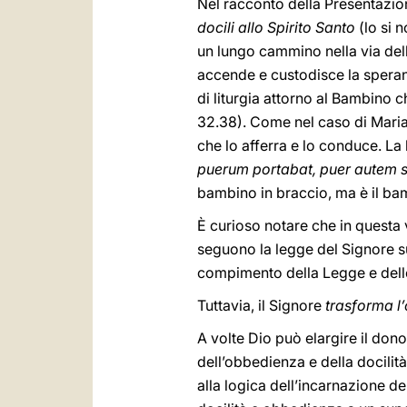
Nel racconto della Presentazio
docili allo Spirito Santo
(lo si 
un lungo cammino nella via dell
accende e custodisce la speranz
di liturgia attorno al Bambino 
32.38). Come nel caso di Maria,
che lo afferra e lo conduce. La 
puerum portabat, puer autem 
bambino in braccio, ma è il ba
È curioso notare che in questa 
seguono la legge del Signore s
compimento della Legge e delle 
Tuttavia, il Signore
trasforma l
A volte Dio può elargire il don
dell’obbedienza e della docilit
alla logica dell’incarnazione d