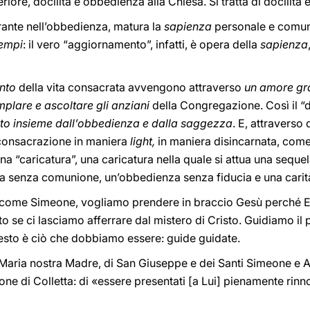
riore, docilità e obbedienza alla Chiesa. Si tratta di docilit
ante nell’obbedienza, matura la
sapienza
personale e comuni
tempi
: il vero “aggiornamento”, infatti, è opera della
sapienza
nto
della vita consacrata avvengono attraverso
un amore gr
plare e ascoltare gli anziani
della Congregazione. Così il “d
to insieme dall’obbedienza e dalla saggezza
. E, attravers
a consacrazione in maniera
light,
in maniera disincarnata, come
una “caricatura”, una caricatura nella quale si attua una sequ
rna senza comunione, un’obbedienza senza fiducia e una cari
come Simeone, vogliamo prendere in braccio Gesù perché Egli
o se ci lasciamo afferrare dal mistero di Cristo. Guidiamo il
uesto è ciò che dobbiamo essere: guide guidate.
i Maria nostra Madre, di San Giuseppe e dei Santi Simeone e 
 di Colletta: di «essere presentati [a Lui] pienamente rinnova