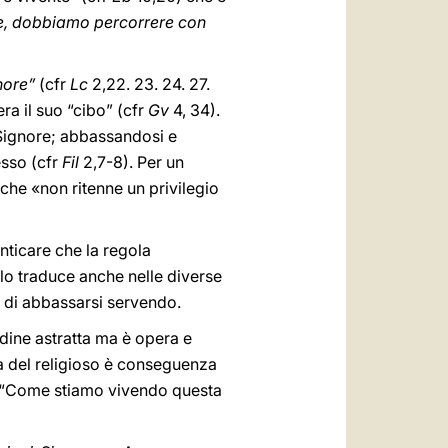
ive, dobbiamo percorrere con
nore”
(cfr
Lc
2,22. 23. 24. 27.
ra il suo “cibo” (cfr
Gv
4, 34).
 Signore; abbassandosi e
esso (cfr
Fil
2,7-8). Per un
 che «non ritenne un privilegio
ticare che la regola
a, lo traduce anche nelle diverse
 di abbassarsi servendo.
udine astratta ma è opera e
ica del religioso è conseguenza
: “Come stiamo vivendo questa