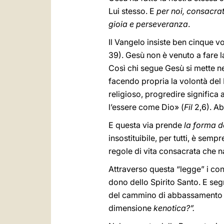
Lui stesso. E
per noi, consacrat
gioia e perseveranza
.
Il Vangelo insiste ben cinque vol
39). Gesù non è venuto a fare la
Così chi segue Gesù si mette n
facendo propria la volontà del 
religioso, progredire significa
l’essere come Dio» (
Fil
2,6). Ab
E questa via prende
la forma d
insostituibile, per tutti, è semp
regole di vita consacrata che n
Attraverso questa “legge” i co
dono dello Spirito Santo. E segn
del cammino di abbassamento c
dimensione
kenotica?”.