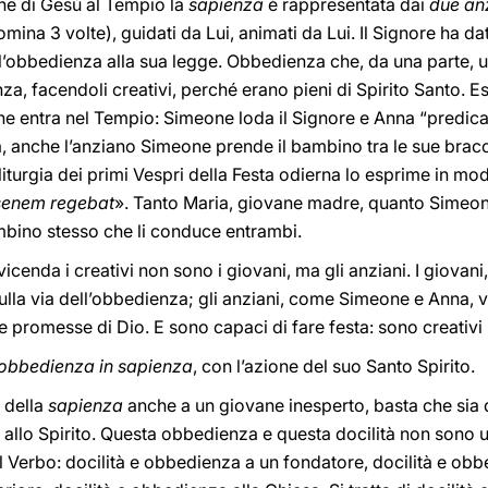
ne di Gesù al Tempio la
sapienza
è rappresentata dai
due an
nomina 3 volte), guidati da Lui, animati da Lui. Il Signore ha da
’obbedienza alla sua legge. Obbedienza che, da una parte, umi
a, facendoli creativi, perché erano pieni di Spirito Santo. E
che entra nel Tempio: Simeone loda il Signore e Anna “predica
 anche l’anziano Simeone prende il bambino tra le sue braccia
liturgia dei primi Vespri della Festa odierna lo esprime in mod
senem regebat
». Tanto Maria, giovane madre, quanto Simeone
mbino stesso che li conduce entrambi.
vicenda i creativi non sono i giovani, ma gli anziani. I giova
ulla via dell’obbedienza; gli anziani, come Simeone e Anna, 
promesse di Dio. E sono capaci di fare festa: sono creativi n
’obbedienza in sapienza
, con l’azione del suo Santo Spirito.
o della
sapienza
anche
a un giovane inesperto, basta che sia 
à allo Spirito. Questa obbedienza e questa docilità non sono 
el Verbo: docilità e obbedienza a un fondatore, docilità e ob