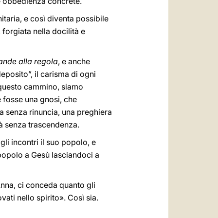
à e obbedienza concrete.
taria, e così diventa possibile
, forgiata nella docilità e
ande alla regola
, e anche
eposito”, il carisma di ogni
o questo cammino, siamo
 fosse una gnosi, che
ela senza rinuncia, una preghiera
tà senza trascendenza.
 incontri il suo popolo, e
 popolo a Gesù lasciandoci a
Anna, ci conceda quanto gli
ti nello spirito». Così sia.