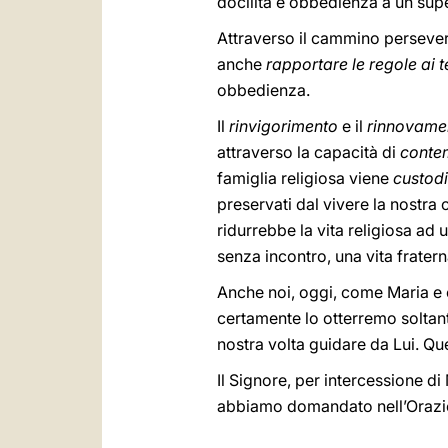
docilità e obbedienza a un supe
Attraverso il cammino persever
anche
rapportare le regole ai 
obbedienza.
Il
rinvigorimento
e il
rinnovame
attraverso la capacità di
contem
famiglia religiosa viene
custodi
preservati dal vivere la nostr
ridurrebbe la vita religiosa ad 
senza incontro, una vita frate
Anche noi, oggi, come Maria e 
certamente lo otterremo soltant
nostra volta guidare da Lui. Q
Il Signore, per intercessione d
abbiamo domandato nell’Orazione