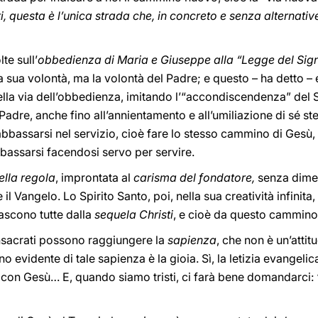
i, questa è l’unica strada che, in concreto e senza alternat
te sull’
obbedienza di Maria e Giuseppe alla “Legge del Sig
 sua volontà, ma la volontà del Padre; e questo – ha detto – e
ella via dell’obbedienza, imitando l’“accondiscendenza” del
Padre, anche fino all’annientamento e all’umiliazione di sé st
 abbassarsi nel servizio, cioè fare lo stesso cammino di Gesù,
bassarsi facendosi servo per servire.
ella regola
, improntata al
carisma del fondatore,
senza dimen
re il Vangelo. Lo Spirito Santo, poi, nella sua creatività infinit
ascono tutte dalla
sequela Christi
, e cioè da questo cammino
nsacrati possono raggiungere la
sapienza
, che non è un’attit
o evidente di tale sapienza è la gioia. Sì, la letizia evangel
on Gesù… E, quando siamo tristi, ci farà bene domandarci