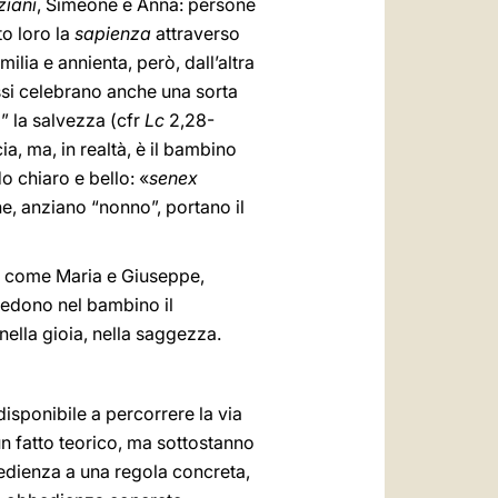
ziani
, Simeone e Anna: persone
to loro la
sapienza
attraverso
lia e annienta, però, dall’altra
ssi celebrano anche una sorta
” la salvezza (cfr
Lc
2,28-
, ma, in realtà, è il bambino
o chiaro e bello: «
senex
, anziano “nonno”, portano il
ni, come Maria e Giuseppe,
vedono nel bambino il
ella gioia, nella saggezza.
disponibile a percorrere la via
un fatto teorico, ma sottostanno
bedienza a una regola concreta,