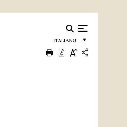
ITALIANO
FRANÇAIS
ENGLISH
ITALIANO
PORTUGUÊS
ESPAÑOL
DEUTSCH
POLSKI