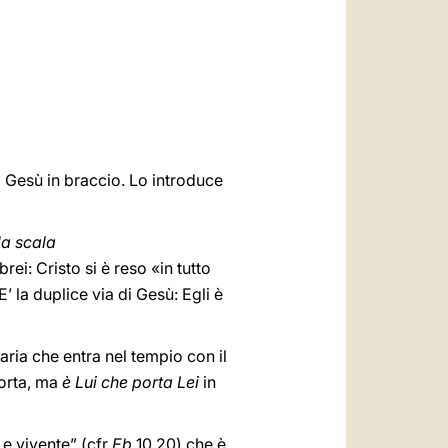
العربيّة
中文
LATINE
 Gesù in braccio. Lo introduce
la scala
rei: Cristo si è reso «in tutto
’ la duplice via di Gesù: Egli è
ia che entra nel tempio con il
porta, ma
è Lui che
porta Lei
in
 e vivente” (cfr
Eb
10,20) che è