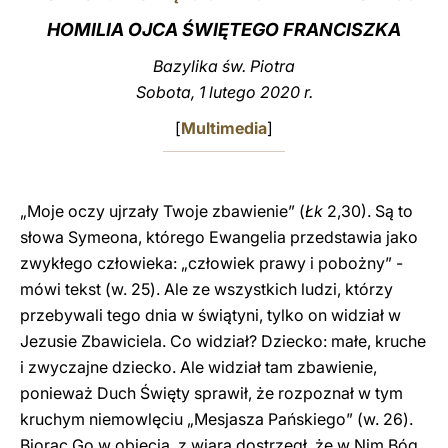
HOMILIA OJCA ŚWIĘTEGO FRANCISZKA
LATINE
Bazylika św. Piotra
Sobota, 1 lutego 2020 r.
[
Multimedia
]
„Moje oczy ujrzały Twoje zbawienie” (
Łk
2,30). Są to
słowa Symeona, którego Ewangelia przedstawia jako
zwykłego człowieka: „człowiek prawy i pobożny” -
mówi tekst (w. 25). Ale ze wszystkich ludzi, którzy
przebywali tego dnia w świątyni, tylko on widział w
Jezusie Zbawiciela. Co widział? Dziecko: małe, kruche
i zwyczajne dziecko. Ale widział tam zbawienie,
ponieważ Duch Święty sprawił, że rozpoznał w tym
kruchym niemowlęciu „Mesjasza Pańskiego” (w. 26).
Biorąc Go w objęcia, z wiarą dostrzegł, że w Nim Bóg