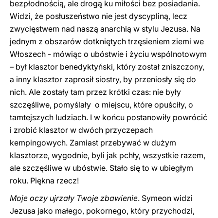
bezpłodnością, ale drogą ku miłości bez posiadania.
Widzi, że posłuszeństwo nie jest dyscypliną, lecz
zwycięstwem nad naszą anarchią w stylu Jezusa. Na
jednym z obszarów dotkniętych trzęsieniem ziemi we
Włoszech - mówiąc o ubóstwie i życiu wspólnotowym
– był klasztor benedyktyński, który został zniszczony,
a inny klasztor zaprosił siostry, by przeniosły się do
nich. Ale zostały tam przez krótki czas: nie były
szczęśliwe, pomyślały o miejscu, które opuściły, o
tamtejszych ludziach. I w końcu postanowiły powrócić
i zrobić klasztor w dwóch przyczepach
kempingowych. Zamiast przebywać w dużym
klasztorze, wygodnie, byli jak pchły, wszystkie razem,
ale szczęśliwe w ubóstwie. Stało się to w ubiegłym
roku. Piękna rzecz!
Moje oczy ujrzały Twoje zbawienie
. Symeon widzi
Jezusa jako małego, pokornego, który przychodzi,