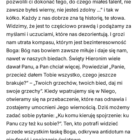
pozwolili ci dokonać tego, do czego miałeś talent, nie
zawsze byłeś wierny, nie jesteś zdolny ...” i tak w
kółko. Każdy z nas dobrze zna tą historię, te słowa.
Widzimy, że jest to częściowo prawdą i podążamy za
myślami i uczuciami, które nas dezorientują. I grozi
nam utrata kompasu, którym jest bezinteresowność
Boga: Bóg nas bowiem zawsze miłuje i daje się nam,
nawet w naszych biedach. Święty Hieronim wiele
dawał Panu, a Pan chciał więcej. Powiedział „Panie,
przecież dałem Tobie wszystko, czego jeszcze
brakuje?” – „Twoich grzechów, twoich bied, daj mi
swoje grzechy”. Kiedy wpatrujemy się w Niego,
otwieramy się na przebaczenie, które nas odnawia i
zostajemy umocnieni Jego wiernością. Dziś możemy
zadać sobie pytanie: „Ku komu kieruję spojrzenie: ku
Panu czy też ku sobie?”. Ten, kto potrafi widzieć
przede wszystkim łaskę Boga, odkrywa antidotum na
nieufność i spojrzenie światowe.