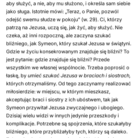
aby służyć, a nie, aby mu służono, i określa sam siebie
jako sługa. Istotnie mówi: „Teraz, o Panie, pozwól
odejść swemu słudze w pokoju” (w. 29). Ci, którzy
patrzą na Jezusa, uczą się, jak żyć, aby służyć. Nie
czeka, aż inni rozpoczną, ale zaczyna szukać
bliźniego, jak Symeon, który szukał Jezusa w świątyni.
Gdzie w życiu konsekrowanym znajduje się bliźni? To
jest pytanie: gdzie znajduje się bliźni? Przede
wszystkim we własnej wspólnocie. Trzeba poprosić o
łaskę, by
umieć szukać Jezusa w braciach i siostrach,
których otrzymaliśmy. Od tego zaczynamy realizować
miłosierdzie: w miejscu, w którym mieszkasz,
akceptując braci i siostry z ich ubóstwem, tak jak
Symeon przywitał Jezusa zwyczajnego i ubogiego.
Dzisiaj wielu widzi w innych jedynie przeszkody i
komplikacje. Potrzebne są spojrzenia, które szukałyby
bliźniego, które przybliżałyby tych, którzy są daleko.