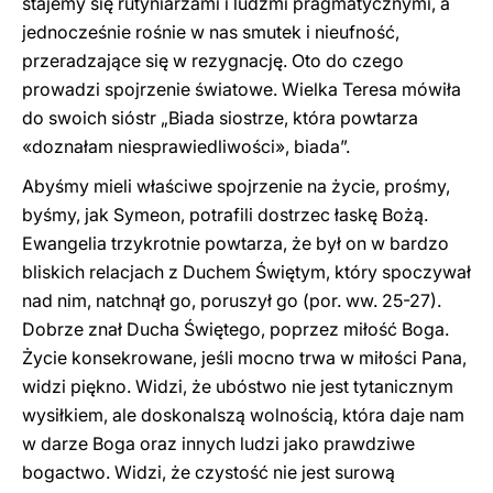
stajemy się rutyniarzami i ludźmi pragmatycznymi, a
jednocześnie rośnie w nas smutek i nieufność,
przeradzające się w rezygnację. Oto do czego
prowadzi spojrzenie światowe. Wielka Teresa mówiła
do swoich sióstr „Biada siostrze, która powtarza
«doznałam niesprawiedliwości», biada”.
Abyśmy mieli właściwe spojrzenie na życie, prośmy,
byśmy, jak Symeon, potrafili dostrzec łaskę Bożą.
Ewangelia trzykrotnie powtarza, że ​​był on w bardzo
bliskich relacjach z Duchem Świętym, który spoczywał
nad nim, natchnął go, poruszył go (por. ww. 25-27).
Dobrze znał Ducha Świętego, poprzez miłość Boga.
Życie konsekrowane, jeśli mocno trwa w miłości Pana,
widzi piękno. Widzi, że ubóstwo nie jest tytanicznym
wysiłkiem, ale doskonalszą wolnością, która daje nam
w darze Boga oraz innych ludzi jako prawdziwe
bogactwo. Widzi, że czystość nie jest surową