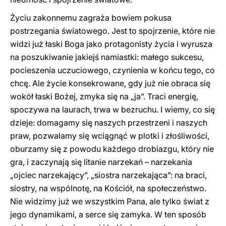
Życiu zakonnemu zagraża bowiem pokusa
postrzegania światowego. Jest to spojrzenie, które nie
widzi już łaski Boga jako protagonisty życia i wyrusza
na poszukiwanie jakiejś namiastki: małego sukcesu,
pocieszenia uczuciowego, czynienia w końcu tego, co
chcę. Ale życie konsekrowane, gdy już nie obraca się
wokół łaski Bożej, zmyka się na „ja”. Traci energię,
spoczywa na laurach, trwa w bezruchu. I wiemy, co się
dzieje: domagamy się naszych przestrzeni i naszych
praw, pozwalamy się wciągnąć w plotki i złośliwości,
oburzamy się z powodu każdego drobiazgu, który nie
gra, i zaczynają się litanie narzekań – narzekania
„ojciec narzekający”, „siostra narzekająca”: na braci,
siostry, na wspólnotę, na Kościół, na społeczeństwo.
Nie widzimy już we wszystkim Pana, ale tylko świat z
jego dynamikami, a serce się zamyka. W ten sposób