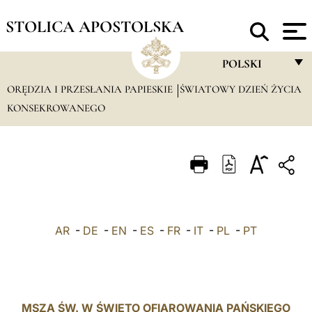
STOLICA APOSTOLSKA
POLSKI
ORĘDZIA I PRZESŁANIA PAPIESKIE
ŚWIATOWY DZIEŃ ŻYCIA
FRANÇAIS
KONSEKROWANEGO
ENGLISH
ITALIANO
PORTUGUÊS
ESPAÑOL
DEUTSCH
AR
-
DE
-
EN
-
ES
-
FR
-
IT
-
PL
-
PT
POLSKI
العربيّة
MSZA ŚW. W ŚWIĘTO OFIAROWANIA PAŃSKIEGO
中文