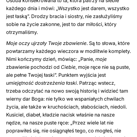
Osoba konsekrowana to ta, która patrzy na siebie
każdego dnia i mówi: „Wszystko jest darem, wszystko
jest łaską”. Drodzy bracia i siostry, nie zasłużyliśmy
sobie na życie zakonne, jest to dar miłości, który
otrzymaliśmy.
Moje oczy ujrzały Twoje zbawienie
. Są to słowa, które
powtarzamy każdego wieczora w modlitwie komplety.
Nimi kończymy dzień, mówiąc: „Panie,
moje
zbawienie pochodzi od
Ciebie
, moje ręce nie są puste,
ale pełne Twojej łaski”. Punktem wyjścia jest
umiejętność dostrzeżenia łaski
. Patrząc wstecz,
trzeba odczytać na nowo swoją historię i widzieć tam
wierny dar Boga: nie tylko we wspaniałych chwilach
życia, ale także w kruchościach, słabościach, niedoli.
Kusiciel, diabeł, kładzie nacisk właśnie na nasze
nędze, na nasze puste ręce: „Przez wiele lat nie
poprawiłeś się, nie osiągnąłeś tego, co mogłeś, nie