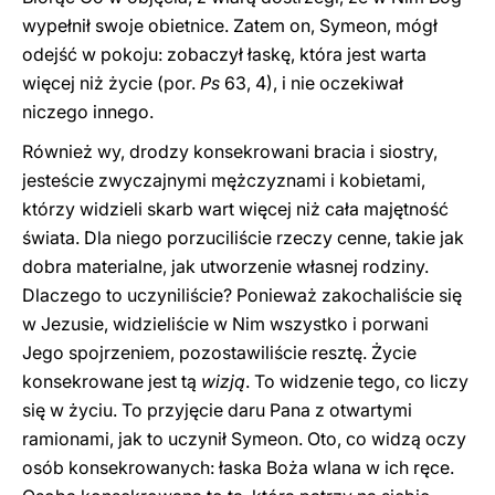
wypełnił swoje obietnice. Zatem on, Symeon, mógł
odejść w pokoju: zobaczył łaskę, która jest warta
więcej niż życie (por.
Ps
63, 4), i nie oczekiwał
niczego innego.
Również wy, drodzy konsekrowani bracia i siostry,
jesteście zwyczajnymi mężczyznami i kobietami,
którzy widzieli skarb wart więcej niż cała majętność
świata. Dla niego porzuciliście rzeczy cenne, takie jak
dobra materialne, jak utworzenie własnej rodziny.
Dlaczego to uczyniliście? Ponieważ zakochaliście się
w Jezusie, widzieliście w Nim wszystko i porwani
Jego spojrzeniem, pozostawiliście resztę. Życie
konsekrowane jest tą
wizją
. To widzenie tego, co liczy
się w życiu. To przyjęcie daru Pana z otwartymi
ramionami, jak to uczynił Symeon. Oto, co widzą oczy
osób konsekrowanych: łaska Boża wlana w ich ręce.