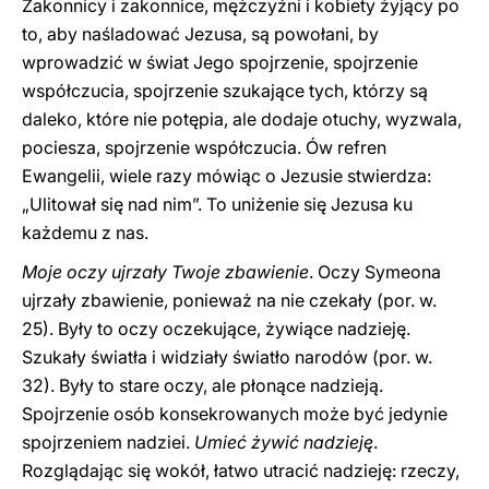
Zakonnicy i zakonnice, mężczyźni i kobiety żyjący po
to, aby naśladować Jezusa, są powołani, by
wprowadzić w świat Jego spojrzenie, spojrzenie
współczucia, spojrzenie szukające tych, którzy są
daleko, które nie potępia, ale dodaje otuchy, wyzwala,
pociesza, spojrzenie współczucia. Ów refren
Ewangelii, wiele razy mówiąc o Jezusie stwierdza:
„Ulitował się nad nim”. To uniżenie się Jezusa ku
każdemu z nas.
Moje oczy ujrzały Twoje zbawienie
. Oczy Symeona
ujrzały zbawienie, ponieważ na nie czekały (por. w.
25). Były to oczy oczekujące, żywiące nadzieję.
Szukały światła i widziały światło narodów (por. w.
32). Były to stare oczy, ale płonące nadzieją.
Spojrzenie osób konsekrowanych może być jedynie
spojrzeniem nadziei.
Umieć żywić nadzieję
.
Rozglądając się wokół, łatwo utracić nadzieję: rzeczy,