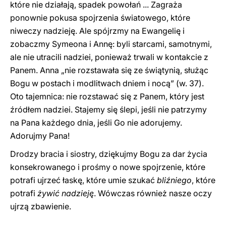
które nie działają, spadek powołań ... Zagraża
ponownie pokusa spojrzenia światowego, które
niweczy nadzieję. Ale spójrzmy na Ewangelię i
zobaczmy Symeona i Annę: byli starcami, samotnymi,
ale nie utracili nadziei, ponieważ trwali w kontakcie z
Panem. Anna „nie rozstawała się ze świątynią, służąc
Bogu w postach i modlitwach dniem i nocą” (w. 37).
Oto tajemnica: nie rozstawać się z Panem, który jest
źródłem nadziei. Stajemy się ślepi, jeśli nie patrzymy
na Pana każdego dnia, jeśli Go nie adorujemy.
Adorujmy Pana!
Drodzy bracia i siostry, dziękujmy Bogu za dar życia
konsekrowanego i prośmy o nowe spojrzenie, które
potrafi ujrzeć łaskę, które umie szukać
bliźniego
, które
potrafi
żywić nadzieję
. Wówczas również nasze oczy
ujrzą zbawienie.