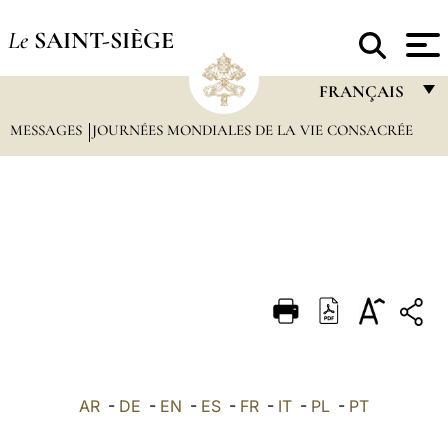
Le
SAINT-SIÈGE
FRANÇAIS
MESSAGES
JOURNÉES MONDIALES DE LA VIE CONSACRÉE
FRANÇAIS
ENGLISH
ITALIANO
PORTUGUÊS
ESPAÑOL
DEUTSCH
POLSKI
العربيّة
AR
-
DE
-
EN
-
ES
-
FR
-
IT
-
PL
-
PT
中文