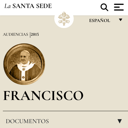
La
SANTA SEDE
ESPAÑOL
FRANÇAIS
AUDIENCIAS
2015
ENGLISH
ITALIANO
PORTUGUÊS
ESPAÑOL
DEUTSCH
FRANCISCO
POLSKI
العربيّة
DOCUMENTOS
中文
▸