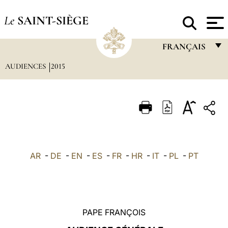
Le
SAINT-SIÈGE
FRANÇAIS
AUDIENCES
2015
FRANÇAIS
ENGLISH
ITALIANO
PORTUGUÊS
ESPAÑOL
AR
-
DE
-
EN
-
ES
-
FR
-
HR
-
IT
-
PL
-
PT
DEUTSCH
POLSKI
العربيّة
PAPE FRANÇOIS
中文