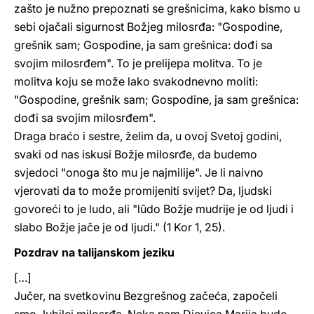
zašto je nužno prepoznati se grešnicima, kako bismo u
sebi ojačali sigurnost Božjeg milosrđa: "Gospodine,
grešnik sam; Gospodine, ja sam grešnica: dođi sa
svojim milosrđem". To je prelijepa molitva. To je
molitva koju se može lako svakodnevno moliti:
"Gospodine, grešnik sam; Gospodine, ja sam grešnica:
dođi sa svojim milosrđem".
Draga braćo i sestre, želim da, u ovoj Svetoj godini,
svaki od nas iskusi Božje milosrđe, da budemo
svjedoci "onoga što mu je najmilije". Je li naivno
vjerovati da to može promijeniti svijet? Da, ljudski
govoreći to je ludo, ali "lûdo Božje mudrije je od ljudi i
slabo Božje jače je od ljudi." (1 Kor 1, 25).
Pozdrav na talijanskom jeziku
[…]
Jučer, na svetkovinu Bezgrešnog začeća, započeli