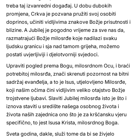
treba taj izvanredni događaj. U dobu dubokih
promjena, Crkva je pozvana pružiti svoj osobiti
doprinos, učiniti vidljivima znakove Božje prisutnosti i
blizine. A Jubilej je pogodno vrijeme za sve nas da,
razmatrajući Božje milosrđe koje nadilazi svaku
ljudsku granicu i sja nad tamom grijeha, možemo
postati uvjerljiviji i djelotvorniji svjedoci.
Upraviti pogled prema Bogu, milosrdnom Ocu, i braći
potrebitoj milosrđa, znači skrenuti pozornost na bitni
sadržaj evanđelja, a to je Isus, utjelovljeno Milosrđe,
koji našim očima čini vidljivim veliko otajstvo Božje
trojstvene ljubavi. Slaviti Jubilej milosrđa isto je što i
iznova staviti u središte našega osobnog života i
života naših zajednica ono što je za kršćansku vjeru
specifično, to jest Isusa Krista, milosrdnog Boga.
Sveta godina, dakle, služi tome da bi se živjelo