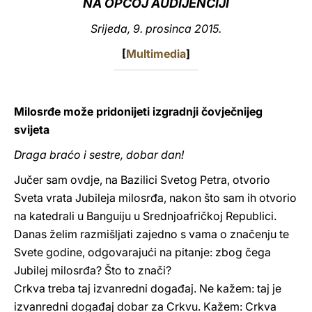
NA OPĆOJ AUDIJENCIJI
LATINE
Srijeda, 9. prosinca 2015.
[
Multimedia
]
Milosrđe može pridonijeti izgradnji čovječnijeg
svijeta
Draga braćo i sestre, dobar dan!
Jučer sam ovdje, na Bazilici Svetog Petra, otvorio
Sveta vrata Jubileja milosrđa, nakon što sam ih otvorio
na katedrali u Banguiju u Srednjoafričkoj Republici.
Danas želim razmišljati zajedno s vama o značenju te
Svete godine, odgovarajući na pitanje: zbog čega
Jubilej milosrđa? Što to znači?
Crkva treba taj izvanredni događaj. Ne kažem: taj je
izvanredni događaj dobar za Crkvu. Kažem: Crkva