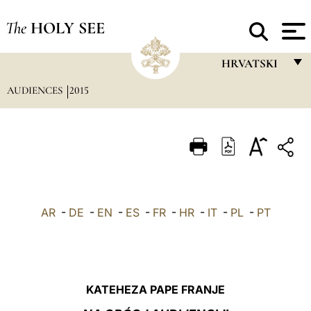
The
HOLY SEE
HRVATSKI
AUDIENCES
2015
FRANÇAIS
ENGLISH
ITALIANO
PORTUGUÊS
ESPAÑOL
AR
-
DE
-
EN
-
ES
-
FR
-
HR
-
IT
-
PL
-
PT
DEUTSCH
POLSKI
العربيّة
KATEHEZA PAPE FRANJE
中文