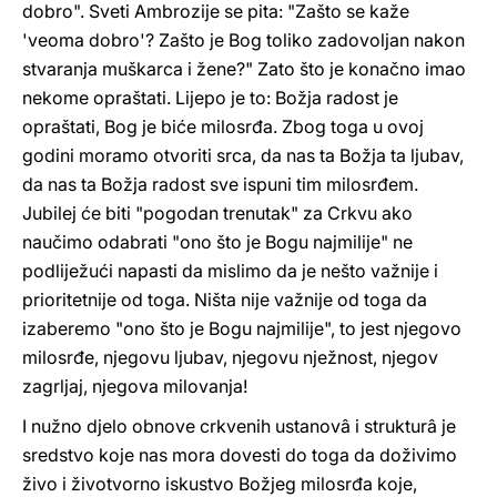
dobro". Sveti Ambrozije se pita: "Zašto se kaže
'veoma dobro'? Zašto je Bog toliko zadovoljan nakon
stvaranja muškarca i žene?" Zato što je konačno imao
nekome opraštati. Lijepo je to: Božja radost je
opraštati, Bog je biće milosrđa. Zbog toga u ovoj
godini moramo otvoriti srca, da nas ta Božja ta ljubav,
da nas ta Božja radost sve ispuni tim milosrđem.
Jubilej će biti "pogodan trenutak" za Crkvu ako
naučimo odabrati "ono što je Bogu najmilije" ne
podliježući napasti da mislimo da je nešto važnije i
prioritetnije od toga. Ništa nije važnije od toga da
izaberemo "ono što je Bogu najmilije", to jest njegovo
milosrđe, njegovu ljubav, njegovu nježnost, njegov
zagrljaj, njegova milovanja!
I nužno djelo obnove crkvenih ustanovâ i strukturâ je
sredstvo koje nas mora dovesti do toga da doživimo
živo i životvorno iskustvo Božjeg milosrđa koje,