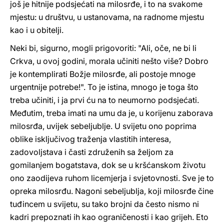
još je hitnije podsjećati na milosrđe, i to na svakome
mjestu: u društvu, u ustanovama, na radnome mjestu
kao i u obitelji.
Neki bi, sigurno, mogli prigovoriti: "Ali, oče, ne bi li
Crkva, u ovoj godini, morala učiniti nešto više? Dobro
je kontemplirati Božje milosrđe, ali postoje mnoge
urgentnije potrebe!". To je istina, mnogo je toga što
treba učiniti, i ja prvi ću na to neumorno podsjećati.
Međutim, treba imati na umu da je, u korijenu zaborava
milosrđa, uvijek sebeljublje. U svijetu ono poprima
oblike isključivog traženja vlastitih interesa,
zadovoljstava i časti združenih sa željom za
gomilanjem bogatstava, dok se u kršćanskom životu
ono zaodijeva ruhom licemjerja i svjetovnosti. Sve je to
opreka milosrđu. Nagoni sebeljublja, koji milosrđe čine
tuđincem u svijetu, su tako brojni da često nismo ni
kadri prepoznati ih kao ograničenosti i kao grijeh. Eto