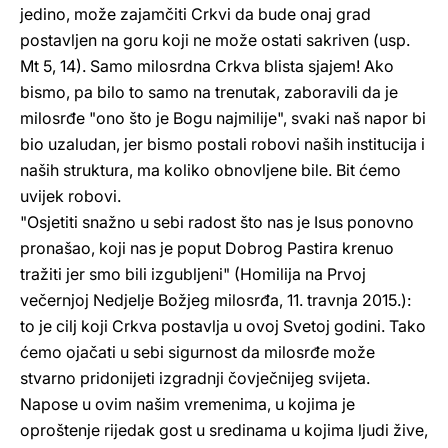
jedino, može zajamčiti Crkvi da bude onaj grad
postavljen na goru koji ne može ostati sakriven (usp.
Mt 5, 14). Samo milosrdna Crkva blista sjajem! Ako
bismo, pa bilo to samo na trenutak, zaboravili da je
milosrđe "ono što je Bogu najmilije", svaki naš napor bi
bio uzaludan, jer bismo postali robovi naših institucija i
naših struktura, ma koliko obnovljene bile. Bit ćemo
uvijek robovi.
"Osjetiti snažno u sebi radost što nas je Isus ponovno
pronašao, koji nas je poput Dobrog Pastira krenuo
tražiti jer smo bili izgubljeni" (Homilija na Prvoj
večernjoj Nedjelje Božjeg milosrđa, 11. travnja 2015.):
to je cilj koji Crkva postavlja u ovoj Svetoj godini. Tako
ćemo ojačati u sebi sigurnost da milosrđe može
stvarno pridonijeti izgradnji čovječnijeg svijeta.
Napose u ovim našim vremenima, u kojima je
oproštenje rijedak gost u sredinama u kojima ljudi žive,