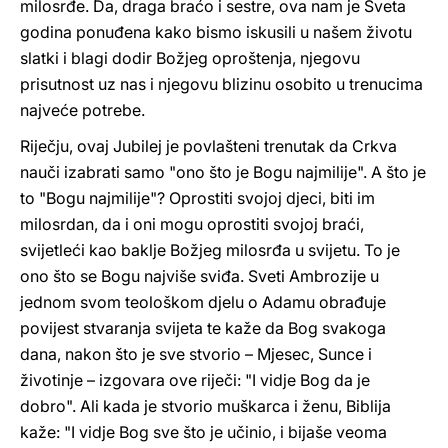
milosrđe. Da, draga braćo i sestre, ova nam je Sveta
godina ponuđena kako bismo iskusili u našem životu
slatki i blagi dodir Božjeg oproštenja, njegovu
prisutnost uz nas i njegovu blizinu osobito u trenucima
najveće potrebe.
Riječju, ovaj Jubilej je povlašteni trenutak da Crkva
nauči izabrati samo "ono što je Bogu najmilije". A što je
to "Bogu najmilije"? Oprostiti svojoj djeci, biti im
milosrdan, da i oni mogu oprostiti svojoj braći,
svijetleći kao baklje Božjeg milosrđa u svijetu. To je
ono što se Bogu najviše sviđa. Sveti Ambrozije u
jednom svom teološkom djelu o Adamu obrađuje
povijest stvaranja svijeta te kaže da Bog svakoga
dana, nakon što je sve stvorio – Mjesec, Sunce i
životinje – izgovara ove riječi: "I vidje Bog da je
dobro". Ali kada je stvorio muškarca i ženu, Biblija
kaže: "I vidje Bog sve što je učinio, i bijaše veoma