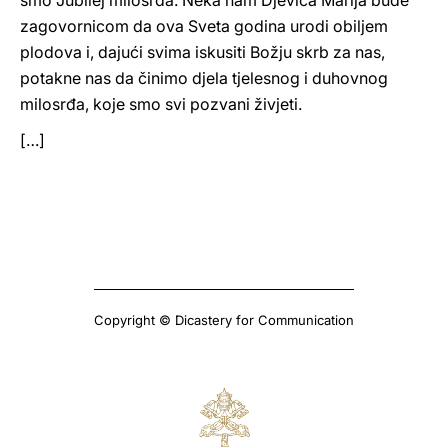
smo Jubilej milosrđa. Neka nam Djevica Marija bude
zagovornicom da ova Sveta godina urodi obiljem
plodova i, dajući svima iskusiti Božju skrb za nas,
potakne nas da činimo djela tjelesnog i duhovnog
milosrđa, koje smo svi pozvani živjeti.
[…]
Copyright © Dicastery for Communication